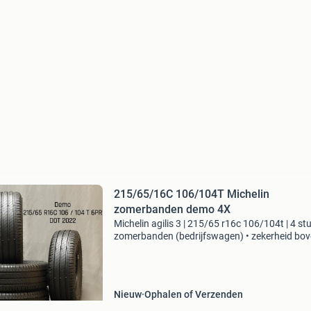
215/65/16C 106/104T Michelin
zomerbanden demo 4X
Michelin agilis 3 | 215/65 r16c 106/104t | 4 stu
zomerbanden (bedrijfswagen) • zekerheid bo
alles: bandenprofiel en kwaliteit worden anal
gecontroleerd en digitaal nagemeten. Zo leve
a
Nieuw
Ophalen of Verzenden