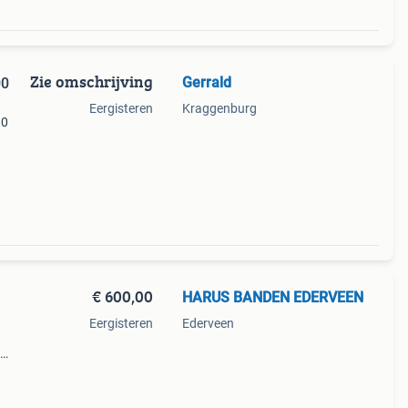
Zie omschrijving
Gerrald
00
Eergisteren
Kraggenburg
10
er……
€ 600,00
HARUS BANDEN EDERVEEN
Eergisteren
Ederveen
it