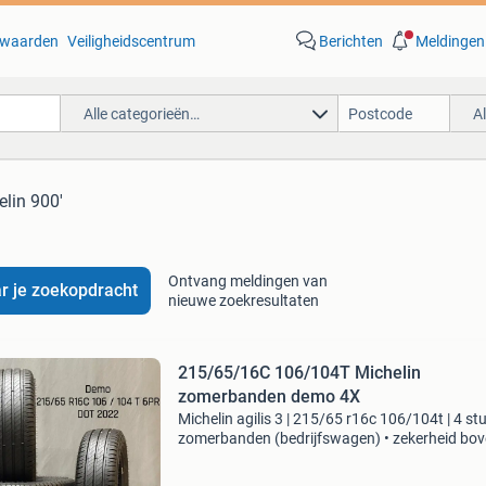
waarden
Veiligheidscentrum
Berichten
Meldingen
Alle categorieën…
A
elin 900'
Ontvang meldingen van
r je zoekopdracht
nieuwe zoekresultaten
215/65/16C 106/104T Michelin
zomerbanden demo 4X
Michelin agilis 3 | 215/65 r16c 106/104t | 4 stu
zomerbanden (bedrijfswagen) • zekerheid bo
alles: bandenprofiel en kwaliteit worden anal
gecontroleerd en digitaal nagemeten. Zo leve