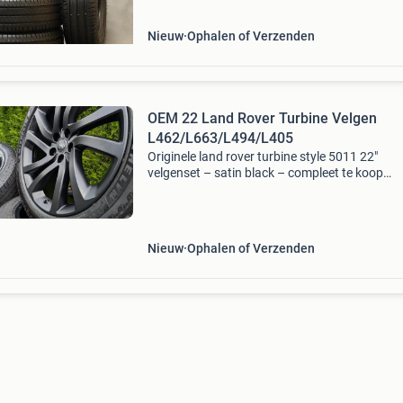
a
Nieuw
Ophalen of Verzenden
OEM 22 Land Rover Turbine Velgen
L462/L663/L494/L405
Originele land rover turbine style 5011 22"
velgenset – satin black – compleet te koop
aangeboden een originele land rover turbine st
5011 22 inch velgenset , afkomstig van de
discovery 5 (l46
Nieuw
Ophalen of Verzenden