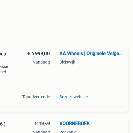
€ 4.999,00
AA Wheels | Originele Velgen & Banden
bus
Vandaag
Bleiswijk
lasse
 met
 type:
velg:
Topadvertentie
Bezoek website
€ 19,49
VOORNEBOEK
6 )
Vandaag
Rockanje