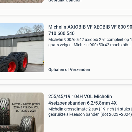
Gebruikt
Ophalen
Michelin AXIOBIB VF XEOBIB VF 800 9
710 600 540
Michelin 900/60r42 axiobib 2 vf compleet op 
gaats velgen. Michelin 900/50r42 machxbib
michelin 710/55r30 machxbib en nog veel me
interesse bel of app gerust! +31642146654
Ophalen of Verzenden
255/45/19 104H VOL Michelin
4seizoensbanden 6,2/5,8mm 4X
Michelin crossclimate 2 suv | 19 inch | 4 stuks |
gebruikte all-season banden (dot 2023–2024)
zekerheid boven alles: bandenprofiel en kwalite
worden analoog gecontroleerd en digitaal
nagemeten. Zo l