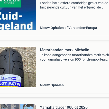
Londen-bath-oxford-cambridge geniet van de
fascinerende cultuur, van het erfgoed, de
gastronomie en de lokale gewoontes de must
laat je leiden door de michelinsterren: * de reis
waard een omweg w
Nieuw
Ophalen of Verzenden
Europa
Motorbanden merk Michelin
Te koop aangeboden motorbanden merk mich
voor yamaha diversion 900 (bij de importeur
besteld, dus eerste kwaliteit). - Voorband michelin
pilot activ 120/70-17 m/c . Tl/tt 58v - achterband
michel
Nieuw
Ophalen
Yamaha tracer 900 gt 2020