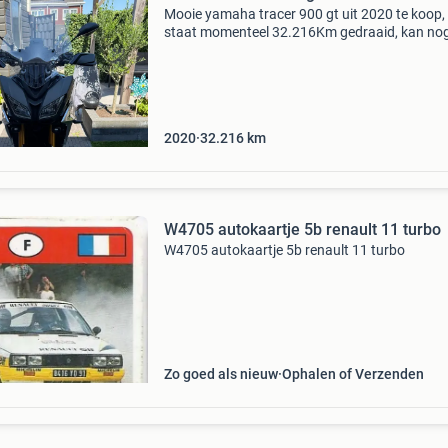
Mooie yamaha tracer 900 gt uit 2020 te koop, 
staat momenteel 32.216Km gedraaid, kan no
oplopen begin van het jaar heeft tie nog een
onderhoudsbeurt gehad en 2 nieuwe banden 
het merk michelin r
2020
32.216
km
W4705 autokaartje 5b renault 11 turbo
W4705 autokaartje 5b renault 11 turbo
Zo goed als nieuw
Ophalen of Verzenden