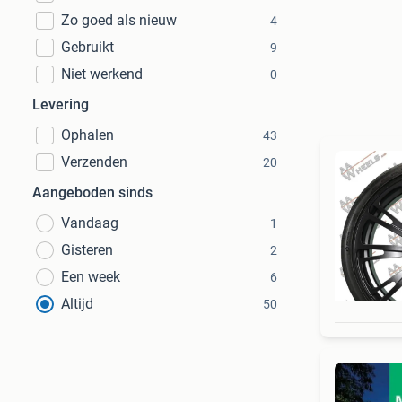
Zo goed als nieuw
4
Gebruikt
9
Niet werkend
0
Levering
Ophalen
43
Verzenden
20
Aangeboden sinds
Vandaag
1
Gisteren
2
Een week
6
Altijd
50