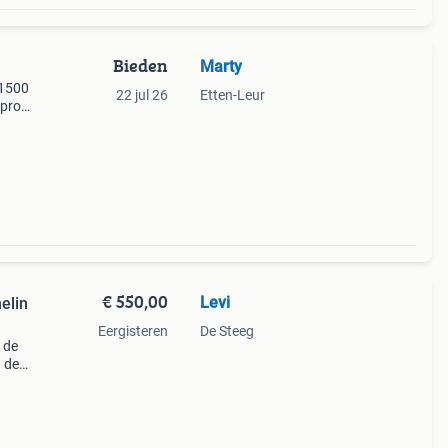
Bieden
Marty
 1500
22 jul 26
Etten-Leur
 pro
€ 550,00
Levi
elin
Eergisteren
De Steeg
 de
n de
mat
ali