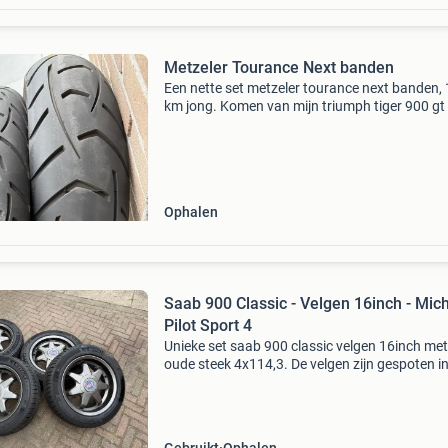
Metzeler Tourance Next banden
Een nette set metzeler tourance next banden,
km jong. Komen van mijn triumph tiger 900 gt
2026 af, gewisseld naar michelin.
Ophalen
Saab 900 Classic - Velgen 16inch - Mich
Pilot Sport 4
Unieke set saab 900 classic velgen 16inch met
oude steek 4x114,3. De velgen zijn gespoten i
prachtige porsche kleur platinum satin / zijde
(0b5), wat zorgt voor een zeer exclusieve uitstr