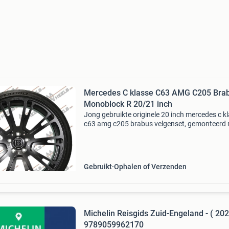
Mercedes C klasse C63 AMG C205 Bra
Monoblock R 20/21 inch
Jong gebruikte originele 20 inch mercedes c k
c63 amg c205 brabus velgenset, gemonteerd
michelin zomerbanden. Merk: brabus origineel
c klasse c63 amg coupe / cabrio (c205) model 
b
Gebruikt
Ophalen of Verzenden
Michelin Reisgids Zuid-Engeland - ( 202
9789059962170