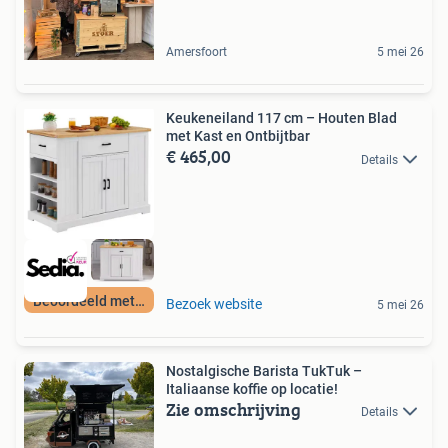
Amersfoort
5 mei 26
Keukeneiland 117 cm – Houten Blad
met Kast en Ontbijtbar
€ 465,00
Details
Beoordeeld met 9+
Bezoek website
5 mei 26
Nostalgische Barista TukTuk –
Italiaanse koffie op locatie!
Zie omschrijving
Details