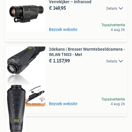
Verrekijker – Infrarood
€ 149,95
Details
Topadvertentie
Bezoek website
4 aug 26
2dekans | Bresser Warmtebeeldcamera -
WLAN TNS3 - Met
€ 1.157,99
Details
Topadvertentie
Duurzame Deal
Bezoek website
4 aug 26