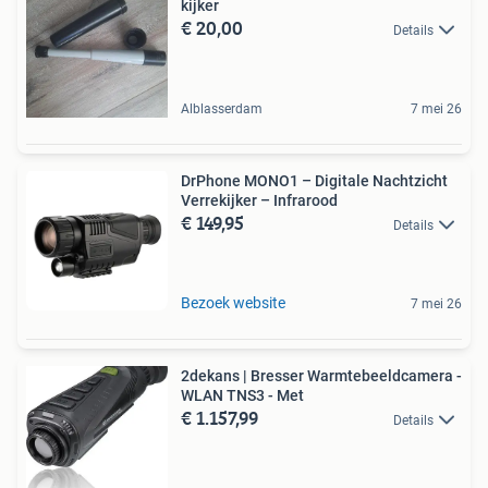
kijker
€ 20,00
Details
Alblasserdam
7 mei 26
DrPhone MONO1 – Digitale Nachtzicht
Verrekijker – Infrarood
€ 149,95
Details
Bezoek website
7 mei 26
2dekans | Bresser Warmtebeeldcamera -
WLAN TNS3 - Met
€ 1.157,99
Details