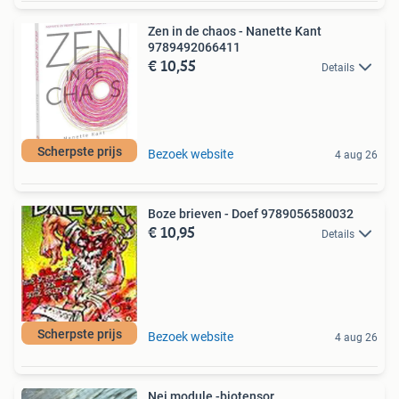
Zen in de chaos - Nanette Kant
9789492066411
€ 10,55
Details
Scherpste prijs
Bezoek website
4 aug 26
Boze brieven - Doef 9789056580032
€ 10,95
Details
Scherpste prijs
Bezoek website
4 aug 26
Nei module -biotensor