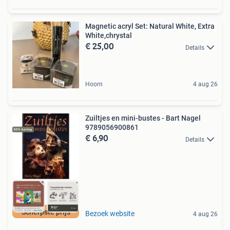
Magnetic acryl Set: Natural White, Extra
White,chrystal
€ 25,00
Details
Hoorn
4 aug 26
Zuiltjes en mini-bustes - Bart Nagel
9789056900861
€ 6,90
Details
Scherpste prijs
Bezoek website
4 aug 26