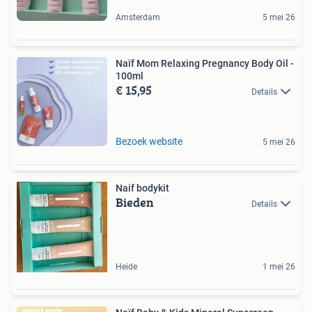
Amsterdam
5 mei 26
Naïf Mom Relaxing Pregnancy Body Oil -
100ml
€ 15,95
Details
Bezoek website
5 mei 26
Naif bodykit
Bieden
Details
Heide
1 mei 26