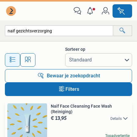
Alle categorieën…
Sorteer op
Alle afstanden…
Bewaar je zoekopdracht
Filters
Naïf Face Cleansing Face Wash
(Reiniging)
€ 13,95
Details
Topadvertentie