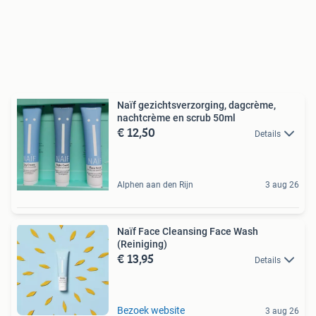
Naïf gezichtsverzorging, dagcrème,
nachtcrème en scrub 50ml
€ 12,50
Details
Alphen aan den Rijn
3 aug 26
Naïf Face Cleansing Face Wash
(Reiniging)
€ 13,95
Details
Bezoek website
3 aug 26