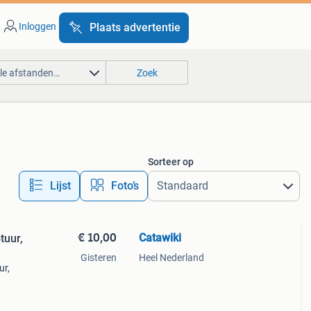
Inloggen
Plaats advertentie
lle afstanden…
Zoek
Sorteer op
Lijst
Foto’s
€ 10,00
Catawiki
tuur,
Gisteren
Heel Nederland
ur,
9%
 nan