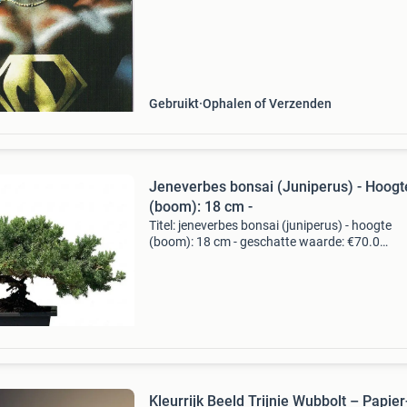
Gebruikt
Ophalen of Verzenden
Jeneverbes bonsai (Juniperus) - Hoogt
(boom): 18 cm -
Titel: jeneverbes bonsai (juniperus) - hoogte
(boom): 18 cm - geschatte waarde: €70.0
Belangrijk: winnende biedingen zijn exclusief 
koperbescherming + €3 kavel beschrijving
splendido bons
Kleurrijk Beeld Trijnie Wubbolt – Papier