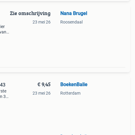
Zie omschrijving
Nana Brugel
23 mei 26
Roosendaal
ier
 van
er
t. De
€ 9,45
BoekenBalie
043
rste
23 mei 26
Rotterdam
en 30
ag
al