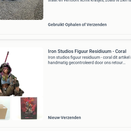
staat en vertoont lichte krasjes, zoals te zien i
de foto&#39;s. Ondanks de cosmetische
imperfecties functioneert de camera goed en l
hij
Gebruikt
Ophalen of Verzenden
Iron Studios Figuur Residiuum - Coral
Iron studios figuur residiuum - coral dit artikel 
handmatig gecontroleerd door ons retour
evaluatieteam. Bekijk altijd de detailfoto per k
die hoort bij onderstaande status omschrijvin
Artikel
Nieuw
Verzenden