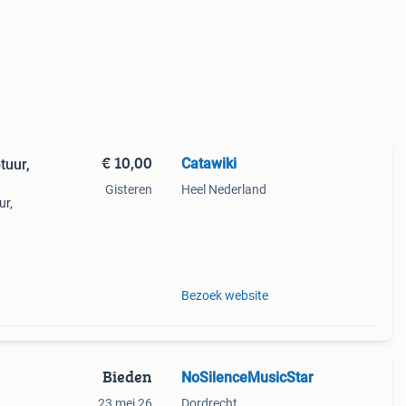
€ 10,00
Catawiki
tuur,
Gisteren
Heel Nederland
ur,
9%
 nan
Bezoek website
Bieden
NoSilenceMusicStar
23 mei 26
Dordrecht