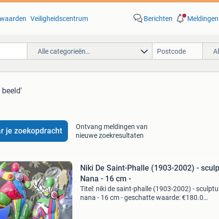
waarden
Veiligheidscentrum
Berichten
Meldingen
Alle categorieën…
A
 beeld'
Ontvang meldingen van
r je zoekopdracht
nieuwe zoekresultaten
Niki De Saint-Phalle (1903-2002) - sculp
Nana - 16 cm -
Titel: niki de saint-phalle (1903-2002) - sculptu
nana - 16 cm - geschatte waarde: €180.0
Belangrijk: winnende biedingen zijn exclusief 
koperbescherming + €3 kavel beschrijving een