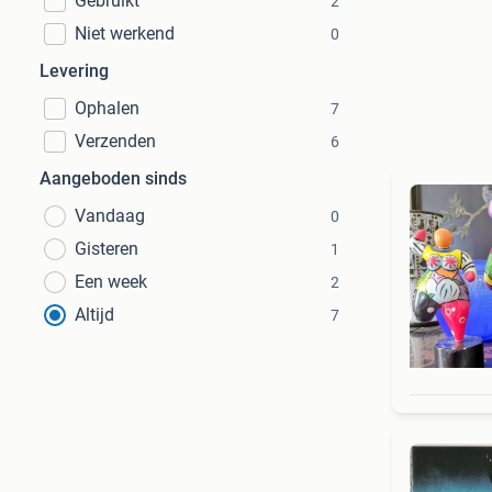
Gebruikt
2
Niet werkend
0
Levering
Ophalen
7
Verzenden
6
Aangeboden sinds
Vandaag
0
Gisteren
1
Een week
2
Altijd
7