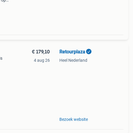
s op
evert
€ 179,10
Retourplaza
is
4 aug 26
Heel Nederland
ant
g.
Bezoek website