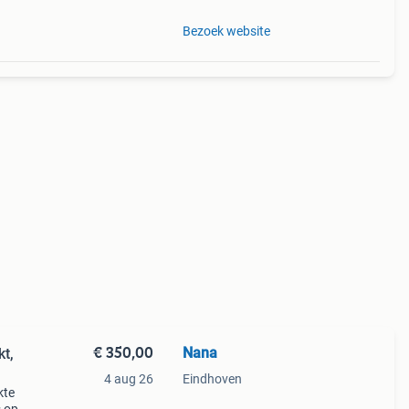
Bezoek website
€ 350,00
Nana
kt,
4 aug 26
Eindhoven
kte