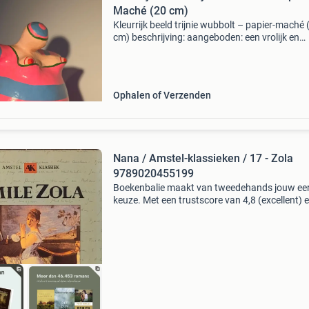
Maché (20 cm)
Kleurrijk beeld trijnie wubbolt – papier-maché 
cm) ​beschrijving: aangeboden: een vrolijk en
expressief handgemaakt papier-maché kunsto
van de nederlandse kunstenares trijnie wubbolt
kl
Ophalen of Verzenden
Nana / Amstel-klassieken / 17 - Zola
9789020455199
Boekenbalie maakt van tweedehands jouw ee
keuze. Met een trustscore van 4,8 (excellent) 
dagen retour garantie maken we dat iedere d
waar. Bestel direct op onze website! Titel: nan
amste