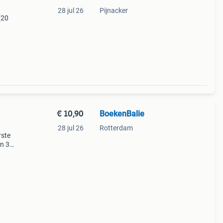
28 jul 26
Pijnacker
(20
bject
. ​Dit
€ 10,90
BoekenBalie
28 jul 26
Rotterdam
rste
en 30
ag
a /