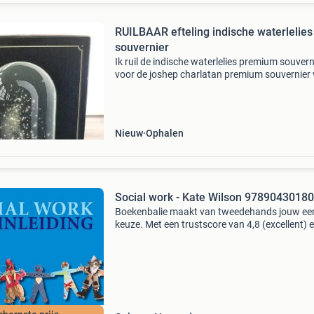
RUILBAAR efteling indische waterlelies
souvernier
Ik ruil de indische waterlelies premium souvern
voor de joshep charlatan premium souvernier
2024 voor de niewe souvernier van 2024. Sup
niewe alleen maar een keer uit de doos gehaal
doos
Nieuw
Ophalen
Social work - Kate Wilson 9789043018
Boekenbalie maakt van tweedehands jouw ee
keuze. Met een trustscore van 4,8 (excellent) 
dagen retour garantie maken we dat iedere d
waar. Bestel direct op onze website! Titel: soci
work