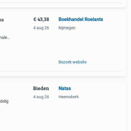
€ 43,38
Boekhandel Roelants
ma
4 aug 26
Nijmegen
halen
g
14.00
Bezoek website
Bieden
Natas
4 aug 26
Heemskerk
delig