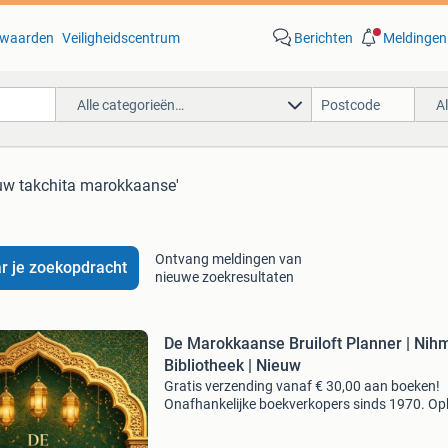
waarden
Veiligheidscentrum
Berichten
Meldingen
Alle categorieën…
A
euw takchita marokkaanse'
Ontvang meldingen van
r je zoekopdracht
nieuwe zoekresultaten
De Marokkaanse Bruiloft Planner | Nih
Bibliotheek | Nieuw
Gratis verzending vanaf € 30,00 aan boeken!
Onafhankelijke boekverkopers sinds 1970. Op
in onze boekhandel in nijmegen of dezelfde da
verstuurd bij bestellingen van ma t/m vr voor 