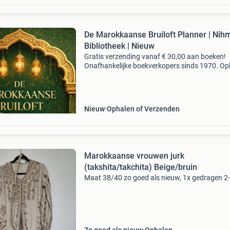
De Marokkaanse Bruiloft Planner | Nih
Bibliotheek | Nieuw
Gratis verzending vanaf € 30,00 aan boeken!
Onafhankelijke boekverkopers sinds 1970. Op
in onze boekhandel in nijmegen of dezelfde da
verstuurd bij bestellingen van ma t/m vr voor 
Uur
Nieuw
Ophalen of Verzenden
Marokkaanse vrouwen jurk
(takshita/takchita) Beige/bruin
Maat 38/40 zo goed als nieuw, 1x gedragen 2-