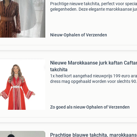
Prachtige nieuwe takchita, perfect voor specia
gelegenheden. Deze elegante marokkaanse jur
voorzien van gedetailleerde borduursels en ee
flatterende pasvorm. Ideaal voor feesten, brui
of
Nieuw
Ophalen of Verzenden
Nieuwe Marokkaanse jurk kaftan Cafta
takchita
1x heel kort aangehad nieuwprijs 199 euro ar
dress mag opgehaald worden voor slechts 90
euro!!
Zo goed als nieuw
Ophalen of Verzenden
Prachtige blauwe takchita, marokkaan