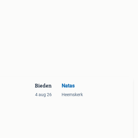
Bieden
Natas
4 aug 26
Heemskerk