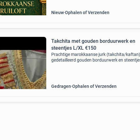
Uur
Nieuw
Ophalen of Verzenden
Takchita met gouden borduurwerk en
steentjes L/XL €150
Prachtige marokkaanse jurk (takchita/kaftan
gedetailleerd gouden borduurwerk en steentje
heb die voor €350 gekocht,is nu voor €140 te 
perfect voor speciale gelegenheden. De ta
Gedragen
Ophalen of Verzenden