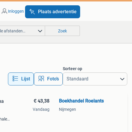
Inloggen
Plaats advertentie
lle afstanden…
Zoek
Sorteer op
Lijst
Foto’s
€ 43,38
Boekhandel Roelants
ma
Vandaag
Nijmegen
halen
g
14.00