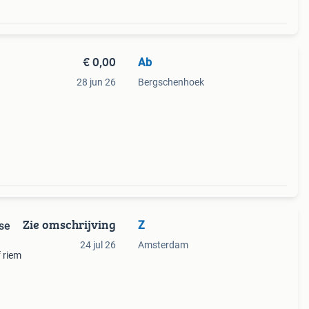
€ 0,00
Ab
28 jun 26
Bergschenhoek
Zie omschrijving
Z
se
24 jul 26
Amsterdam
 riem