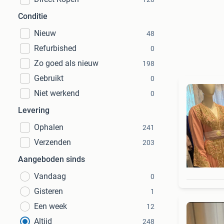
Conditie
Nieuw
48
Refurbished
0
Zo goed als nieuw
198
Gebruikt
0
Niet werkend
0
Levering
Ophalen
241
Verzenden
203
Aangeboden sinds
Vandaag
0
Gisteren
1
Een week
12
Altijd
248