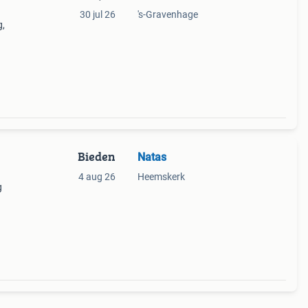
30 jul 26
's-Gravenhage
g,
Bieden
Natas
4 aug 26
Heemskerk
g