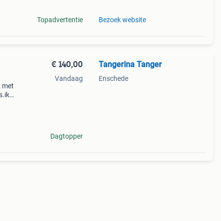
Topadvertentie
Bezoek website
€ 140,00
Tangerina Tanger
Vandaag
Enschede
) met
s.ik
koop,
Dagtopper