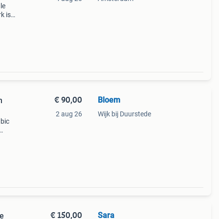
le
k is
n
loften
€ 90,00
Bloem
n
2 aug 26
Wijk bij Duurstede
abic
€ 150,00
Sara
se