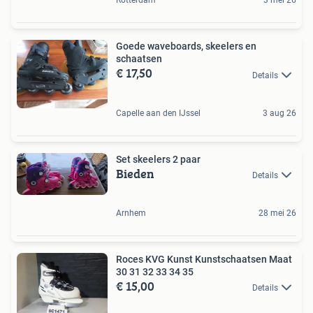
Rotterdam
3 mei 26
Goede waveboards, skeelers en
schaatsen
€ 17,50
Details
Capelle aan den IJssel
3 aug 26
Set skeelers 2 paar
Bieden
Details
Arnhem
28 mei 26
Roces KVG Kunst Kunstschaatsen Maat
30 31 32 33 34 35
€ 15,00
Details