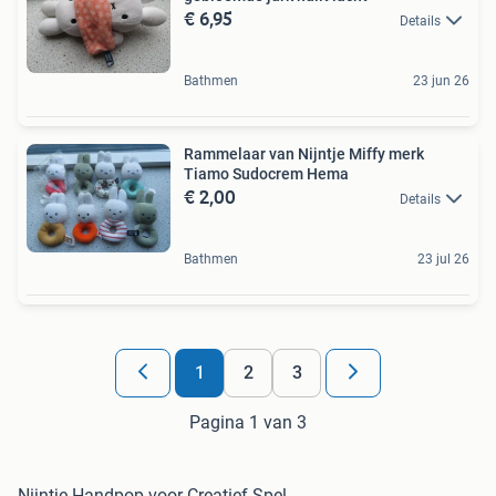
€ 6,95
Details
Bathmen
23 jun 26
Rammelaar van Nijntje Miffy merk
Tiamo Sudocrem Hema
€ 2,00
Details
Bathmen
23 jul 26
1
2
3
Pagina 1 van 3
Nijntje Handpop voor Creatief Spel