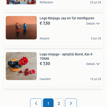
Rotterdam
25 jul 26
Lego Ninjago Jay en Tyr minifiguren
€ 7,50
Details
Aduard
5 jun 26
Lego ninjago - spinjitzi Burst, Kai #
70686
€ 7,50
Details
Haarlem
16 jul 26
1
2