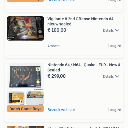
Vigilante 8 2nd Offense Nintendo 64
nieuw sealed.
€ 100,00
Details
Arnhem
2 aug 26
Nintendo 64 / N64 - Quake - EUR - New &
Sealed
€ 299,00
Details
Dutch Game Boys
Bezoek website
2 aug 26