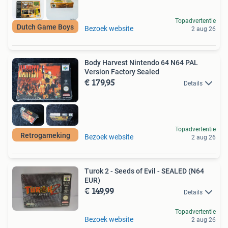
Topadvertentie
Dutch Game Boys
Bezoek website
2 aug 26
Body Harvest Nintendo 64 N64 PAL
Version Factory Sealed
€ 179,95
Details
Topadvertentie
Retrogameking
Bezoek website
2 aug 26
Turok 2 - Seeds of Evil - SEALED (N64
EUR)
€ 149,99
Details
Topadvertentie
Bezoek website
2 aug 26