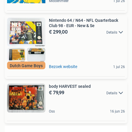
Middenmeer
1 jul 26
Nintendo 64 / N64 - NFL Quarterback
Club 98 - EUR - New & Se
€ 299,00
Details
Dutch Game Boys
Bezoek website
1 jul 26
body HARVEST sealed
€ 79,99
Details
Oss
16 jun 26