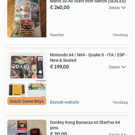
Mario 3D All Stars voor Switch (SEALED)
€ 240,00
Details
Naarden
Vandaag
Nintendo 64 / N64 - Quake II - ITA / ESP -
New & Sealed
€ 199,00
Details
Dutch Game Boys
Bezoek website
Vandaag
Donkey Kong Bananza en StarFox 64
pins
€ 20,00
Details