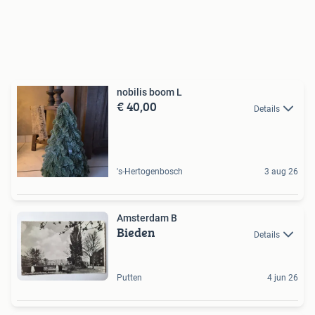
nobilis boom L
€ 40,00
Details
's-Hertogenbosch
3 aug 26
Amsterdam B
Bieden
Details
Putten
4 jun 26