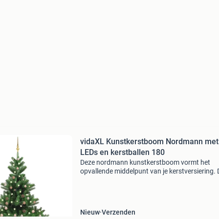
vidaXL Kunstkerstboom Nordmann met
LEDs en kerstballen 180
Deze nordmann kunstkerstboom vormt het
opvallende middelpunt van je kerstversiering. 
prachtige kerstboom heeft een volledig
symmetrische vorm. Hij is gemaakt van pe
waardoor deze boom zeer levensec
Nieuw
Verzenden