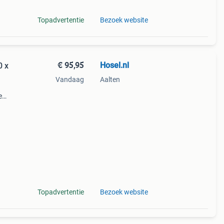
Topadvertentie
Bezoek website
€ 95,95
Hosel.nl
0 x
Vandaag
Aalten
e
in.
t u
Topadvertentie
Bezoek website