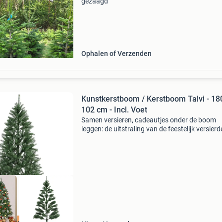
gezaagd
Ophalen of Verzenden
Kunstkerstboom / Kerstboom Talvi - 18
102 cm - Incl. Voet
Samen versieren, cadeautjes onder de boom
leggen: de uitstraling van de feestelijk versierd
kerstboom luidt het begin van de feestperiode 
Met de kunstkerstboom van 180 cm hoog kies
voor een vo