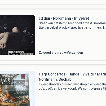
cd digi - Nordmann - In Velvet
Staat van het item : zeer goed artiest : nordm
titel : in velvet produktspecificatie nummers 1.
Cryptonym 2. Cascade(s) 3. Submarine 4. Blu
rose case 5. Jade 6. Boats/marseille 7. Star-flu
Pa
Zo goed als nieuw
Verzenden
Harp Concertos - Handel, Vivaldi / Marie
Nordmann, Duchab
Tweedehands cd is een webshop die tweedeh
cd's, dvd's en lp's verkoopt. We controleren alti
uitvoerig of het product voldoet aan onze
kwaliteitseisen. U kunt het product direct via o