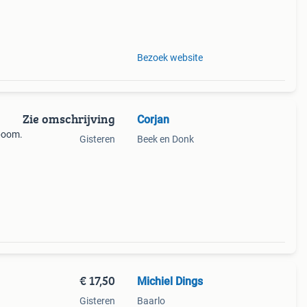
Bezoek website
Zie omschrijving
Corjan
tboom.
Gisteren
Beek en Donk
e zijn
eit.
€ 17,50
Michiel Dings
Gisteren
Baarlo