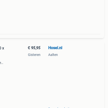
€ 95,95
Hosel.nl
0 x
Gisteren
Aalten
e
in.
t u