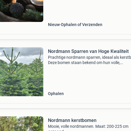
Nieuw
Ophalen of Verzenden
Nordmann Sparren van Hoge Kwaliteit
Prachtige nordmann sparren, ideaal als kers
Deze bomen staan bekend om hun volle,
donkergroene naalden die lang blijven zitten. Z
zorgvuldig gekweekt en van uitstekende kwalit
Perfect
Ophalen
Nordmann kerstbomen
Mooie, volle nordmannen. Maat: 200-225 cm