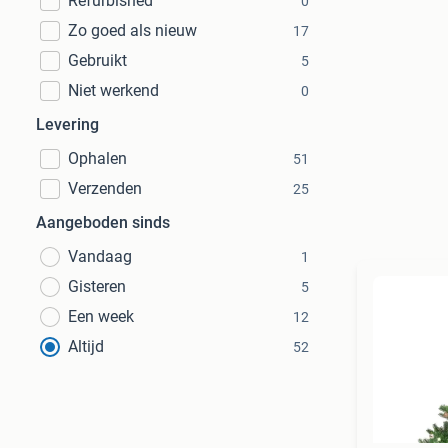
Refurbished
0
Zo goed als nieuw
17
Gebruikt
5
Niet werkend
0
Levering
Ophalen
51
Verzenden
25
Aangeboden sinds
Vandaag
1
Gisteren
5
Een week
12
Altijd
52