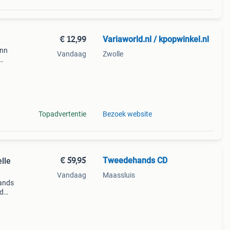
€ 12,99
Variaworld.nl / kpopwinkel.nl
ann
Vandaag
Zwolle
e
ff 8.
Topadvertentie
Bezoek website
€ 59,95
Tweedehands CD
lle
Vandaag
Maassluis
ands
jd