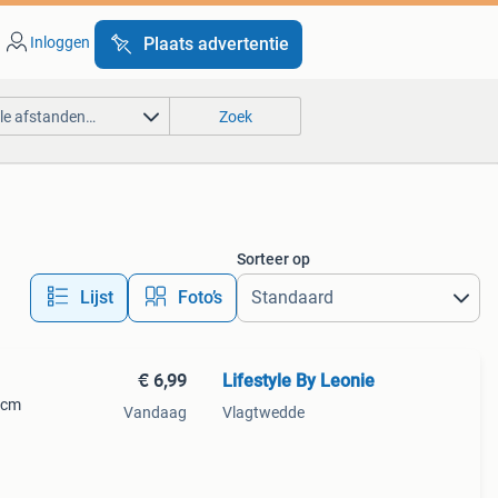
Inloggen
Plaats advertentie
lle afstanden…
Zoek
Sorteer op
Lijst
Foto’s
€ 6,99
Lifestyle By Leonie
 cm
Vandaag
Vlagtwedde