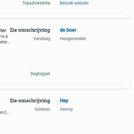
Topadvertentie
Bezoek website
Zie omschrijving
de boer
ter
/m 8
Vandaag
Hoogersmilde
eter.
en
aag.
Dagtopper
Zie omschrijving
Hay
Gisteren
Venray
om te
iging.