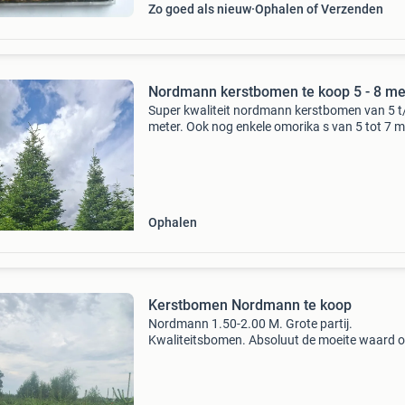
Zo goed als nieuw
Ophalen of Verzenden
Nordmann kerstbomen te koop 5 - 8 me
Super kwaliteit nordmann kerstbomen van 5 t
meter. Ook nog enkele omorika s van 5 tot 7 m
Ze kunnen nu al gereserveerd worden. Genet 
geleverd aan de verharde weg . Prijs op aanvr
Kerst
Ophalen
Kerstbomen Nordmann te koop
Nordmann 1.50-2.00 M. Grote partij.
Kwaliteitsbomen. Absoluut de moeite waard 
komen kijken. Prijs in nader overleg na bezicht