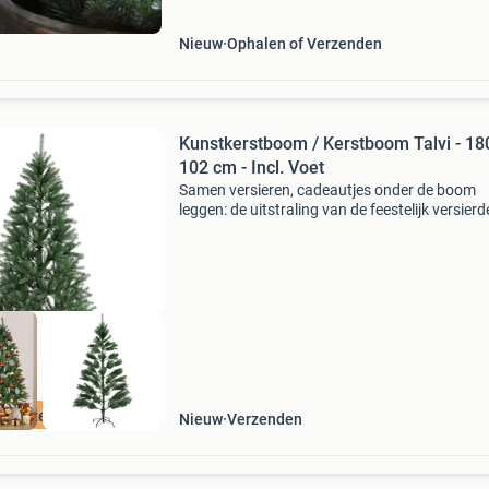
Nieuw
Ophalen of Verzenden
Kunstkerstboom / Kerstboom Talvi - 18
102 cm - Incl. Voet
Samen versieren, cadeautjes onder de boom
leggen: de uitstraling van de feestelijk versierd
kerstboom luidt het begin van de feestperiode 
Met de kunstkerstboom van 180 cm hoog kies
voor een vo
n verzendkosten
Nieuw
Verzenden