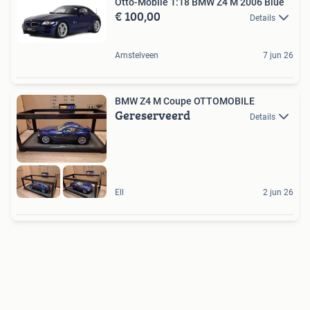
Otto-Mobile 1:18 BMW Z4 M 2006 Blue
€ 100,00
Details
Amstelveen
7 jun 26
BMW Z4 M Coupe OTTOMOBILE
Gereserveerd
Details
Ell
2 jun 26