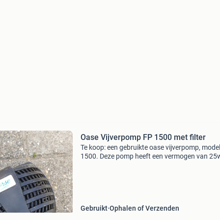
Oase Vijverpomp FP 1500 met filter
Te koop: een gebruikte oase vijverpomp, model
1500. Deze pomp heeft een vermogen van 25
een maximale doorstroom van 1500 liter per u
Ideaal voor kleine tot middelgrote vijvers. De
is in
Gebruikt
Ophalen of Verzenden