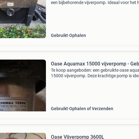
een bijbehorende vijverpomp. Ideaal voor het 
houden van uw vijver. De set is gebruikt, maar
werkt nog naar behoren. Inclusief slangen en
Gebruikt
Ophalen
Oase Aquamax 15000 vijverpomp - Geb
Te koop aangeboden: een gebruikte oase aq
15000 vijverpomp. Deze krachtige pomp is ide
voor het filteren van uw vijver en heeft een
maximale capaciteit van 250 liter per minuut 
opvoerho
Gebruikt
Ophalen of Verzenden
Oase Vijverpomp 3600L