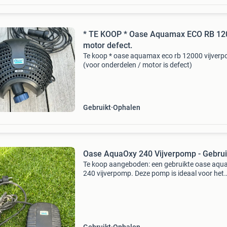
* TE KOOP * Oase Aquamax ECO RB 12000
motor defect.
Te koop * oase aquamax eco rb 12000 vijver
(voor onderdelen / motor is defect)
Gebruikt
Ophalen
Oase AquaOxy 240 Vijverpomp - Gebrui
Te koop aangeboden: een gebruikte oase aqu
240 vijverpomp. Deze pomp is ideaal voor het
beluchten van uw vijver en zorgt voor een ge
leefomgeving voor vissen en planten. De pomp 
goede s