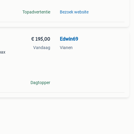
Topadvertentie
Bezoek website
€ 195,00
Edwin69
Vandaag
Vianen
max
grote
tie
Dagtopper