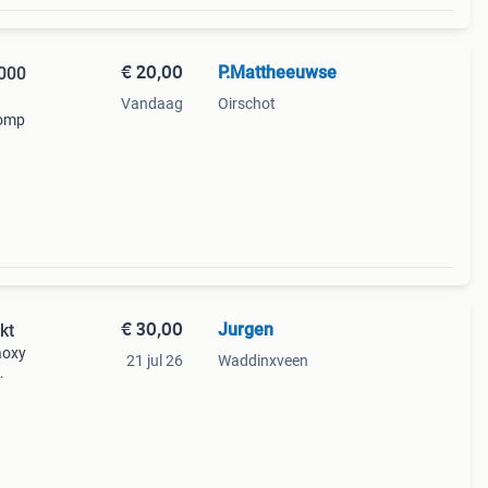
€ 20,00
P.Mattheeuwse
Vandaag
Oirschot
pomp
€ 30,00
Jurgen
kt
aoxy
21 jul 26
Waddinxveen
zonde
is in