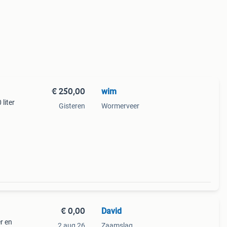
€ 250,00
wim
liter
Gisteren
Wormerveer
€ 0,00
David
r en
2 aug 26
Zaamslag