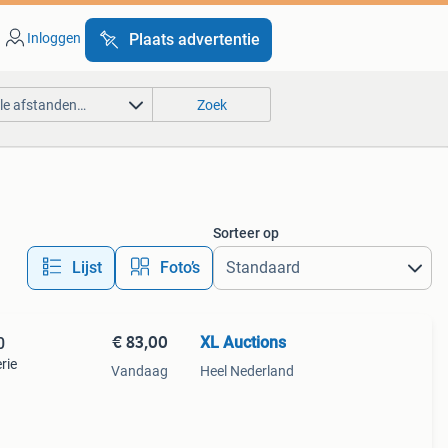
Inloggen
Plaats advertentie
lle afstanden…
Zoek
Sorteer op
Lijst
Foto’s
€ 83,00
XL Auctions
0
rie
Vandaag
Heel Nederland
ervlak