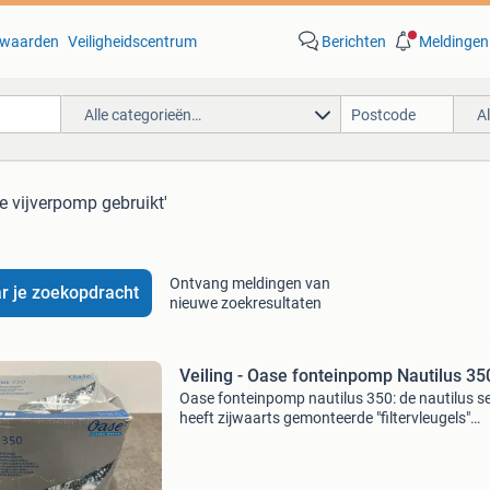
waarden
Veiligheidscentrum
Berichten
Meldingen
Alle categorieën…
A
e vijverpomp gebruikt'
Ontvang meldingen van
r je zoekopdracht
nieuwe zoekresultaten
Veiling - Oase fonteinpomp Nautilus 35
Oase fonteinpomp nautilus 350: de nautilus se
heeft zijwaarts gemonteerde "filtervleugels"
waardoor deze pomp een veel groter filteropp
heeft. Deze filtervleugels kunnen ook los van