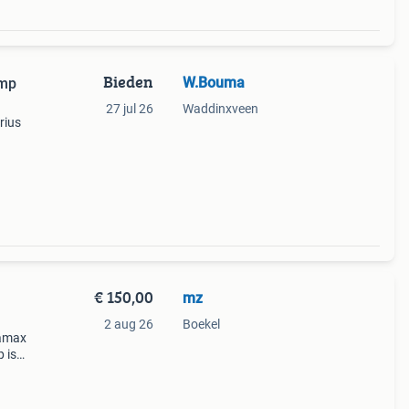
Bieden
W.Bouma
omp
27 jul 26
Waddinxveen
rius
 met
389
€ 150,00
mz
2 aug 26
Boekel
uamax
 is
 in