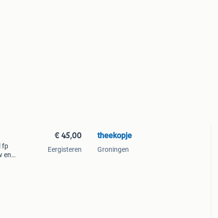
€ 45,00
theekopje
 fp
Eergisteren
Groningen
w en
ur.
 pomp