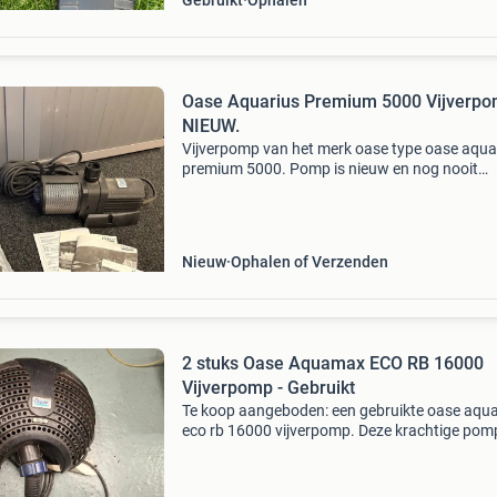
Gebruikt
Ophalen
Oase Aquarius Premium 5000 Vijverp
NIEUW.
Vijverpomp van het merk oase type oase aqua
premium 5000. Pomp is nieuw en nog nooit
gebruikt. Pomp is los te koop of in combinatie
de schuimbron 35-10 e. Pomp los kost nieuw 
eur. Schuimbr
Nieuw
Ophalen of Verzenden
2 stuks Oase Aquamax ECO RB 16000
Vijverpomp - Gebruikt
Te koop aangeboden: een gebruikte oase aq
eco rb 16000 vijverpomp. Deze krachtige pomp
ideaal voor het filteren en circuleren van water
middelgrote tot grote vijvers. Hoewel gebruikt,
funct