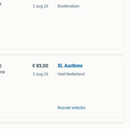
t
2 aug 26
Boelenslaan
€ 83,00
XL Auctions
0
rie
2 aug 26
Heel Nederland
ervlak
Bezoek website