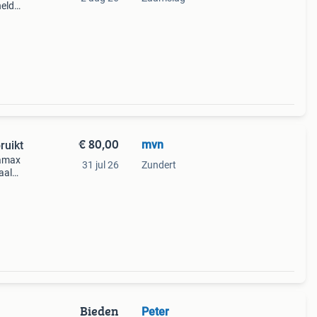
helder
 aans
€ 80,00
mvn
ruikt
uamax
31 jul 26
Zundert
aal
en een
Bieden
Peter