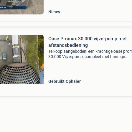
Nieuw
Oase Promax 30.000 vijverpomp met
afstandsbediening
Te koop aangeboden: een krachtige oase pro
30.000 Vijverpomp, compleet met handige
afstandsbediening. Deze pomp is ideaal voor 
vijvers en zorgt voor een optimale watercircula
en -filtratie
Gebruikt
Ophalen