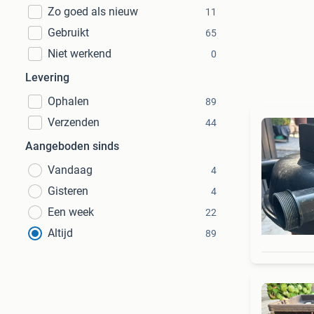
Zo goed als nieuw
11
Gebruikt
65
Niet werkend
0
Levering
Ophalen
89
Verzenden
44
Aangeboden sinds
Vandaag
4
Gisteren
4
Een week
22
Altijd
89