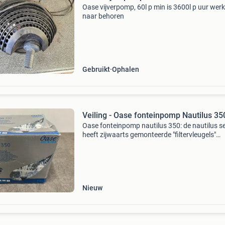
Oase vijverpomp, 60l p min is 3600l p uur werk
naar behoren
Gebruikt
Ophalen
Veiling - Oase fonteinpomp Nautilus 35
Oase fonteinpomp nautilus 350: de nautilus se
heeft zijwaarts gemonteerde "filtervleugels"
waardoor deze pomp een veel groter filteropp
heeft. Deze filtervleugels kunnen ook los van
Nieuw