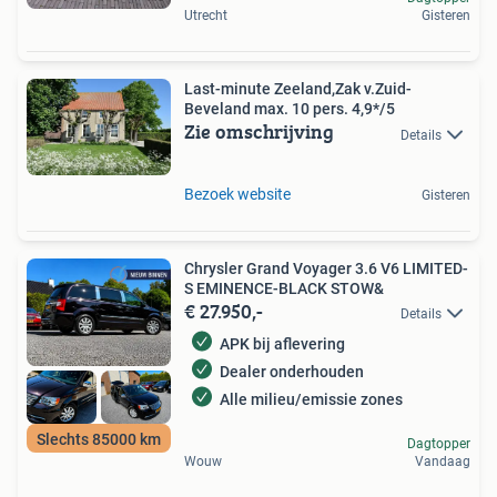
Utrecht
Gisteren
Last-minute Zeeland,Zak v.Zuid-
Beveland max. 10 pers. 4,9*/5
Zie omschrijving
Details
Bezoek website
Gisteren
Chrysler Grand Voyager 3.6 V6 LIMITED-
S EMINENCE-BLACK STOW&
€ 27.950,-
Details
APK bij aflevering
Dealer onderhouden
Alle milieu/emissie zones
Slechts 85000 km
Dagtopper
Wouw
Vandaag