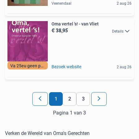
Veenendaal
2 aug 26
Oma vertel 's! - van Vliet
€ 38,95
Details
Va 25eu geen porto
Bezoek website
2 aug 26
1
2
3
Pagina 1 van 3
Verken de Wereld van Oma's Gerechten