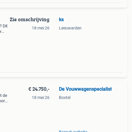
Zie omschrijving
ks
? Dit
18 mei 26
Leeuwarden
w
eter
u.
€ 24.750,-
De Vouwwagenspecialist
t de
18 mei 26
Boxtel
oor
e
 k