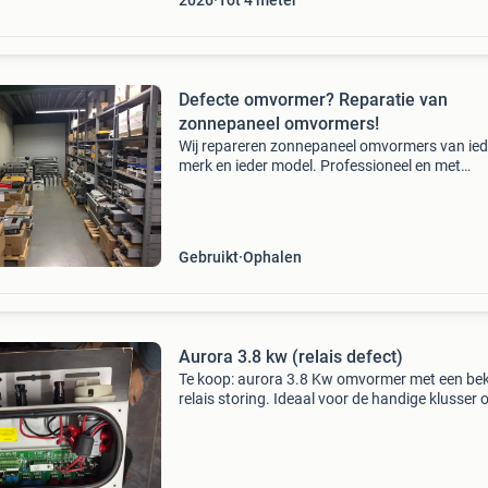
2026
Tot 4 meter
Defecte omvormer? Reparatie van
zonnepaneel omvormers!
Wij repareren zonnepaneel omvormers van ied
merk en ieder model. Professioneel en met
garantie. Eventueel kunnen wij een vervangen
gereviseerde omvormer leveren als reparatie
onmogelijk is of te d
Gebruikt
Ophalen
Aurora 3.8 kw (relais defect)
Te koop: aurora 3.8 Kw omvormer met een be
relais storing. Ideaal voor de handige klusser 
voor onderdelen. De omvormer heeft een ver
van 3.8 Kw en is vanaf het merk aurora. De st
bet