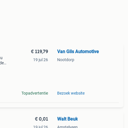
€ 119,79
Van Gils Automotive
 u
19 jul 26
Nootdorp
 de
men in
Topadvertentie
Bezoek website
€ 0,01
Walt Beuk
19 jul 26
Amstelveen