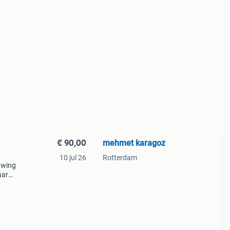
€ 90,00
mehmet karagoz
10 jul 26
Rotterdam
uwing
aar
r,