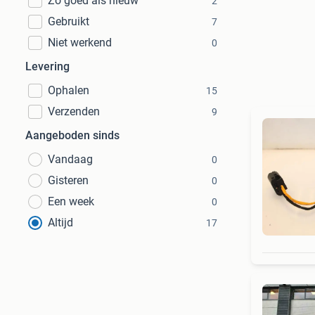
Zo goed als nieuw
2
Gebruikt
7
Niet werkend
0
Levering
Ophalen
15
Verzenden
9
Aangeboden sinds
Vandaag
0
Gisteren
0
Een week
0
Altijd
17