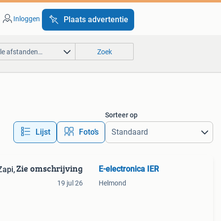
Inloggen
Plaats advertentie
lle afstanden…
Zoek
Sorteer op
Lijst
Foto’s
Zie omschrijving
E-electronica IER
Zapi,
19 jul 26
Helmond