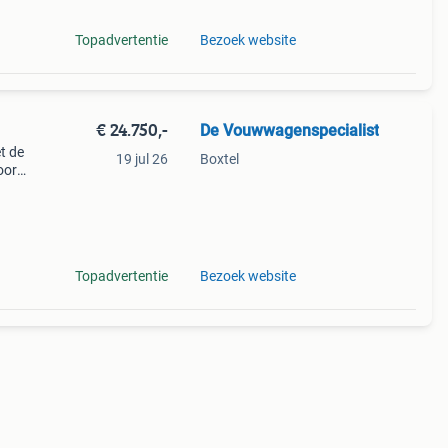
Topadvertentie
Bezoek website
€ 24.750,-
De Vouwwagenspecialist
t de
19 jul 26
Boxtel
oor
e
 k
Topadvertentie
Bezoek website