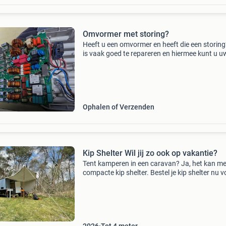
Omvormer met storing?
Heeft u een omvormer en heeft die een storing
is vaak goed te repareren en hiermee kunt u u
omvormer langer gebruiken. Dit is niet alleen b
voor uw portemonnee maar ook voor het milie
Fout
Ophalen of Verzenden
Kip Shelter Wil jij zo ook op vakantie?
Tent kamperen in een caravan? Ja, het kan me
compacte kip shelter. Bestel je kip shelter nu v
levering najaar 2026 hoe flexibel wil je zijn dez
shelter met zijn eigen gewicht van slechts 629