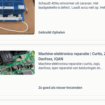
Schaudt 409a omvormer uit caravan. Het
laadgedeelte is defect. Laadt accu niet op. He
gedeelte werkt, als de boord accu is aangeslot
I.v.m. Vakantiedrukte niet laten repareren en
nieuwe geplaa
Gebruikt
Ophalen
Machine-elektronica reparatie | Curtis, 
Danfoss, IQAN
Machine-elektronica reparatie | curtis, zapi,
danfoss, iqan reparatie van besturingen en
elektronische modules die worden gebruikt in
industriële machines, heftrucks, hoogwerkers,
bouwmachines, havena
Zo goed als nieuw
Verzenden