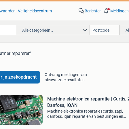
waarden
Veiligheidscentrum
Berichten
Meldingen
Alle categorieën…
A
rmer repareren'
Ontvang meldingen van
r je zoekopdracht
nieuwe zoekresultaten
Machine-elektronica reparatie | Curtis, 
Danfoss, IQAN
Machine-elektronica reparatie | curtis, zapi,
danfoss, iqan reparatie van besturingen en
elektronische modules die worden gebruikt in
industriële machines, heftrucks, hoogwerkers,