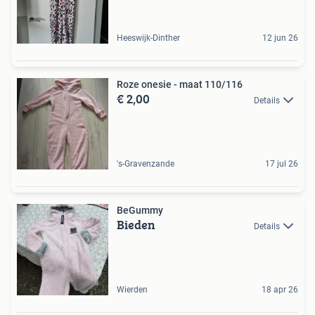
Heeswijk-Dinther
12 jun 26
Roze onesie - maat 110/116
€ 2,00
Details
's-Gravenzande
17 jul 26
BeGummy
Bieden
Details
Wierden
18 apr 26