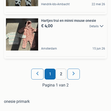
Hendrik-Ido-Ambacht
22 mei 26
Hartjes trui en minni mouse onesie
€ 4,00
Details
Amsterdam
15 jun 26
1
2
Pagina 1 van 2
onesie primark