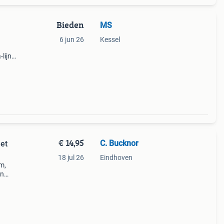
Bieden
MS
6 jun 26
Kessel
lijn
rk.
 Maat
€ 14,95
C. Bucknor
et
18 jul 26
Eindhoven
m,
en
bele
ij