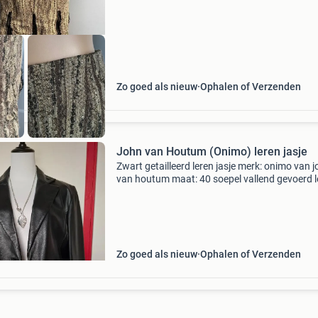
die p
Zo goed als nieuw
Ophalen of Verzenden
John van Houtum (Onimo) leren jasje
Zwart getailleerd leren jasje merk: onimo van 
van houtum maat: 40 soepel vallend gevoerd 
rugpand van hals tot onderkant: 62cm leuk det
zijn de leren knopen zit heel fijn bijna niet gedr
Zo goed als nieuw
Ophalen of Verzenden