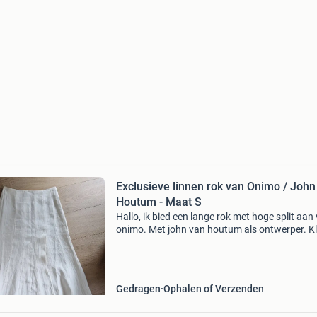
Exclusieve linnen rok van Onimo / John
Houtum - Maat S
Hallo, ik bied een lange rok met hoge split aan
onimo. Met john van houtum als ontwerper. Kl
ecru. Een mooie, kwalitatief goede rok, zonder
voering. Met een motiefje in de stof, zie hiervo
Gedragen
Ophalen of Verzenden