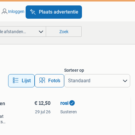
Inloggen
Plaats advertentie
lle afstanden…
Zoek
Sorteer op
Lijst
Foto’s
€ 12,50
rosi
len
29 jul 26
Susteren
at
ts
ding