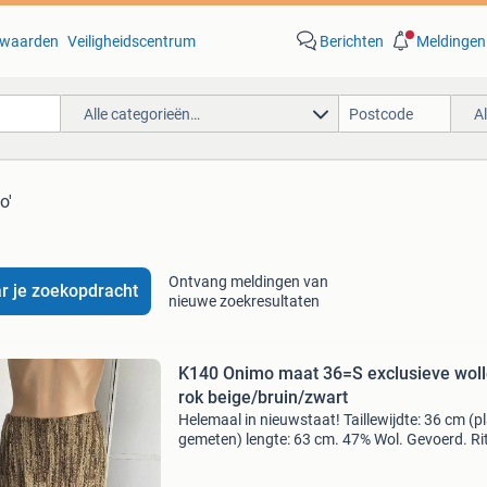
waarden
Veiligheidscentrum
Berichten
Meldingen
Alle categorieën…
A
o'
Ontvang meldingen van
r je zoekopdracht
nieuwe zoekresultaten
K140 Onimo maat 36=S exclusieve wol
rok beige/bruin/zwart
Helemaal in nieuwstaat! Taillewijdte: 36 cm (pl
gemeten) lengte: 63 cm. 47% Wol. Gevoerd. Ri
achter. Kleur op 2e foto komt overeen. Korting
vanaf 3 kledingstukken!!!: -25% Korting op kle