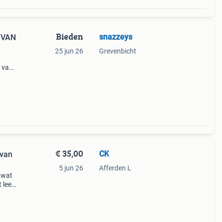
Bieden
snazzeys
 VAN
25 jun 26
Grevenbicht
n van
le
f en
€ 35,00
CK
 van
5 jun 26
Afferden L
t wat
 leer
e (op