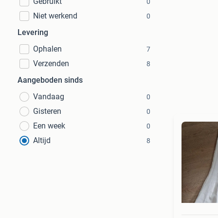
Gebruikt
0
Niet werkend
0
Levering
Ophalen
7
Verzenden
8
Aangeboden sinds
Vandaag
0
Gisteren
0
Een week
0
Altijd
8