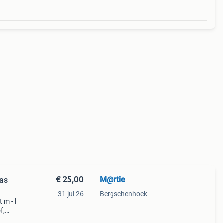
€ 25,00
M@rtie
jas
31 jul 26
Bergschenhoek
 m - l
f,
oede