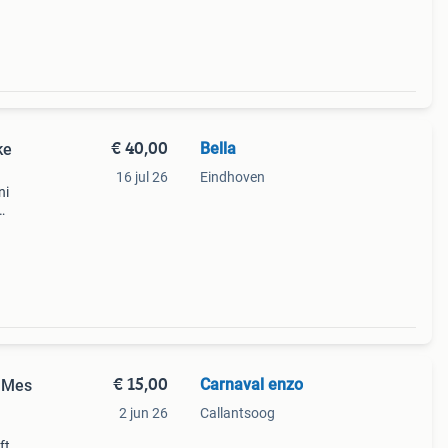
€ 40,00
Bella
ke
16 jul 26
Eindhoven
ni
aten
lengte
€ 15,00
Carnaval enzo
k Mes
2 jun 26
Callantsoog
ft