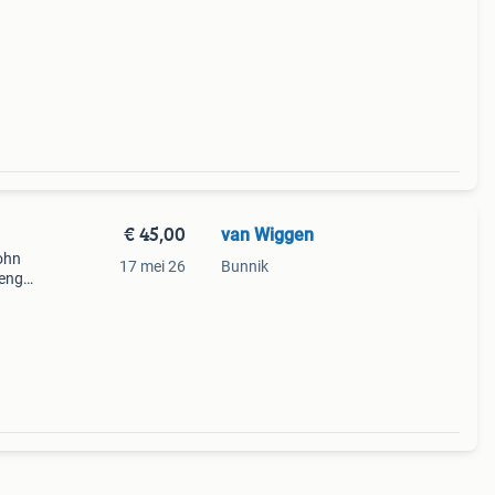
€ 45,00
van Wiggen
john
17 mei 26
Bunnik
lengte
ail