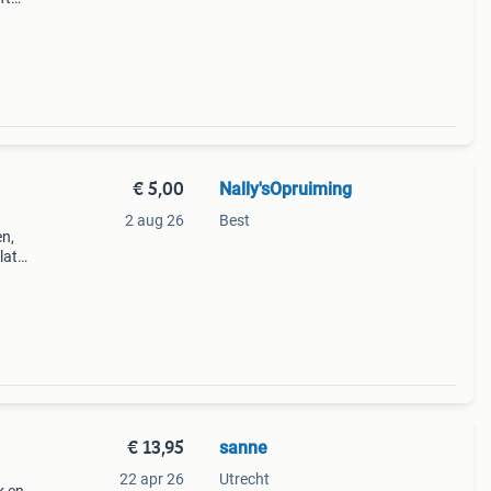
t of
ot
€ 5,00
Nally'sOpruiming
2 aug 26
Best
en,
lat
zijn
oper.
€ 13,95
sanne
22 apr 26
Utrecht