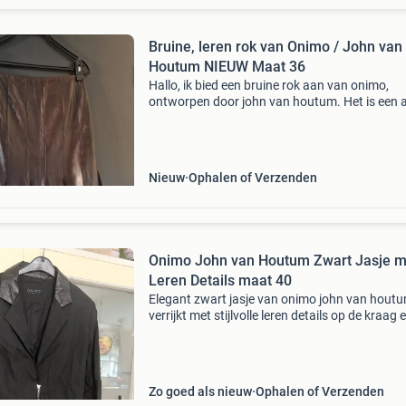
Bruine, leren rok van Onimo / John van
Houtum NIEUW Maat 36
Hallo, ik bied een bruine rok aan van onimo,
ontworpen door john van houtum. Het is een a-
model in een soepel en glad leer. Dun, maar ste
Met een binnenvoering en rits aan de zijkant.
36.
Nieuw
Ophalen of Verzenden
Onimo John van Houtum Zwart Jasje m
Leren Details maat 40
Elegant zwart jasje van onimo john van houtu
verrijkt met stijlvolle leren details op de kraag 
zakken. Dit jasje is gemaakt van een comforta
linnenmix en heeft een ritssluiting aan de voorz
Zo goed als nieuw
Ophalen of Verzenden