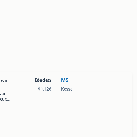
Bieden
MS
 van
9 jul 26
Kessel
 van
eur:
or d