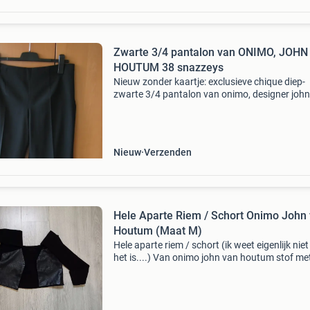
Zwarte 3/4 pantalon van ONIMO, JOHN
HOUTUM 38 snazzeys
Nieuw zonder kaartje: exclusieve chique diep-
zwarte 3/4 pantalon van onimo, designer joh
houtum, maat 38, passend voor maat 38 smal
40. Prachtige soepelvallende 100% wollen sto
helemaal gev
Nieuw
Verzenden
Hele Aparte Riem / Schort Onimo John
Houtum (Maat M)
Hele aparte riem / schort (ik weet eigenlijk nie
het is....) Van onimo john van houtum stof met
(imitatie?) Totale lengte ca 1.60, Totale breedt
het breedste stuk) ca 28,5 cm met zakken