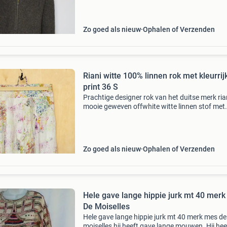
staat. O-oksel: 56 cm. Lengte: 58 cm. Mouw:
Zo goed als nieuw
Ophalen of Verzenden
Riani witte 100% linnen rok met kleurrij
print 36 S
Prachtige designer rok van het duitse merk ria
mooie geweven offwhite witte linnen stof met
kleurrijke print maat: 36 s (duitse maat 38) m
nagemeten: taillemaat (plat gemeten): 35 cm 
rok:
Zo goed als nieuw
Ophalen of Verzenden
Hele gave lange hippie jurk mt 40 mer
De Moiselles
Hele gave lange hippie jurk mt 40 merk mes de
moiselles hij heeft gave lange mouwen. Hij hee