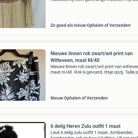
wel wat gebruikerssporen, maar voor een fees
carnaval is hij nog prima te gebruiken! Oksel t
oksel:
Zo goed als nieuw
Ophalen of Verzenden
Nieuwe linnen rok zwart/wit print van
Witteveen, maat M/40
Nieuwe linnen rok zwart/wit print van witteve
maat m/40. Rok is gevoerd, ritsje opzij. Taille p
gemeten 40 cm, lengte 59 cm. Verzendkosten 
vanaf 3,95 euro. Verzendkosten zijn voor de k
Nieuw
Ophalen of Verzenden
6 delig Heren Zulu outfit 1 maat
Leuk 6 delig zulu outfit 1 maat. Armbanden,