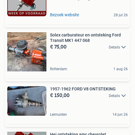
Bezoek website
28 jul 26
Solex carburateur en ontsteking Ford
Transit MK1 447 068
€ 75,00
Details
Rotterdam
1 aug 26
1957-1962 FORD V8 ONTSTEKING
€ 150,00
Details
Leimuiden
14 jun 26
Hei ontsteking amc,chevrolet,