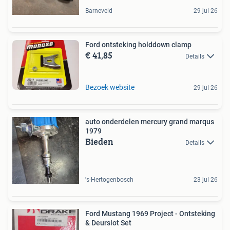
Barneveld
29 jul 26
Ford ontsteking holddown clamp
€ 41,85
Details
Bezoek website
29 jul 26
auto onderdelen mercury grand marqus
1979
Bieden
Details
's-Hertogenbosch
23 jul 26
Ford Mustang 1969 Project - Ontsteking
& Deurslot Set