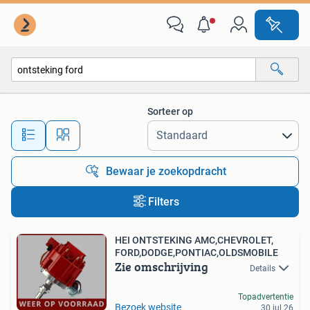
Alle categorieën…
Sorteer op
Alle afstanden…
Bewaar je zoekopdracht
Filters
HEI ONTSTEKING AMC,CHEVROLET,
FORD,DODGE,PONTIAC,OLDSMOBILE
Zie omschrijving
Details
Topadvertentie
Bezoek website
30 jul 26