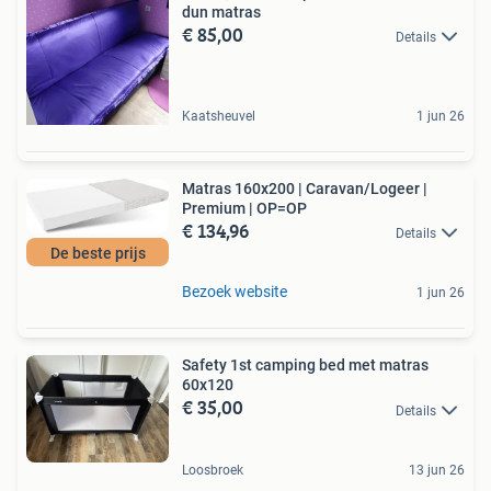
dun matras
€ 85,00
Details
Kaatsheuvel
1 jun 26
Matras 160x200 | Caravan/Logeer |
Premium | OP=OP
€ 134,96
Details
De beste prijs
Bezoek website
1 jun 26
Safety 1st camping bed met matras
60x120
€ 35,00
Details
Loosbroek
13 jun 26