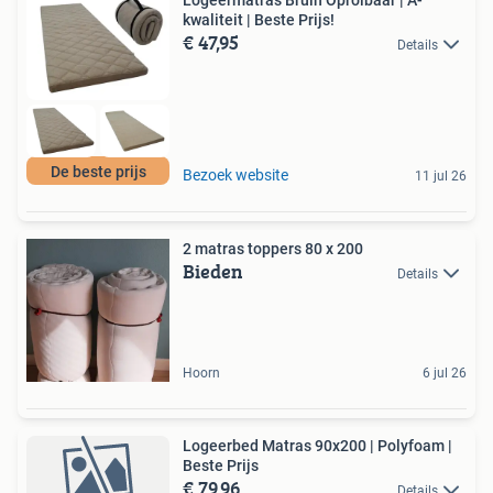
kwaliteit | Beste Prijs!
€ 47,95
Details
De beste prijs
Bezoek website
11 jul 26
2 matras toppers 80 x 200
Bieden
Details
Hoorn
6 jul 26
Logeerbed Matras 90x200 | Polyfoam |
Beste Prijs
€ 79,96
Details