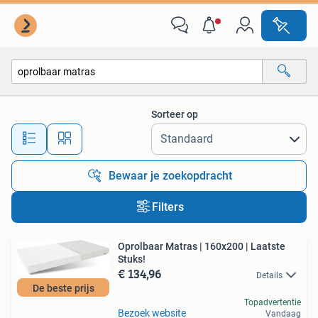
Alle categorieën…
Sorteer op
Alle afstanden…
Bewaar je zoekopdracht
Filters
Oprolbaar Matras | 160x200 | Laatste
Stuks!
€ 134,96
Details
De beste prijs
Topadvertentie
Bezoek website
Vandaag