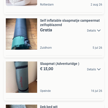
Rotterdam
2 aug 26
Self inflatable slaapmatje campeermat
zelfopblazend
Gratis
Details
Zuidhorn
5 jul 26
Slaapmat (Adventuridge )
€ 15,00
Details
Opeinde
16 jul 26
Dek bed wit