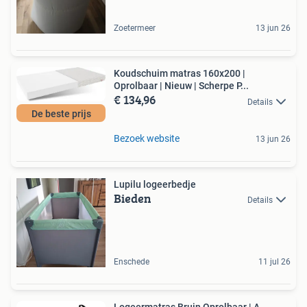
Zoetermeer
13 jun 26
Koudschuim matras 160x200 |
Oprolbaar | Nieuw | Scherpe P...
€ 134,96
Details
De beste prijs
Bezoek website
13 jun 26
Lupilu logeerbedje
Bieden
Details
Enschede
11 jul 26
Logeermatras Bruin Oprolbaar | A-