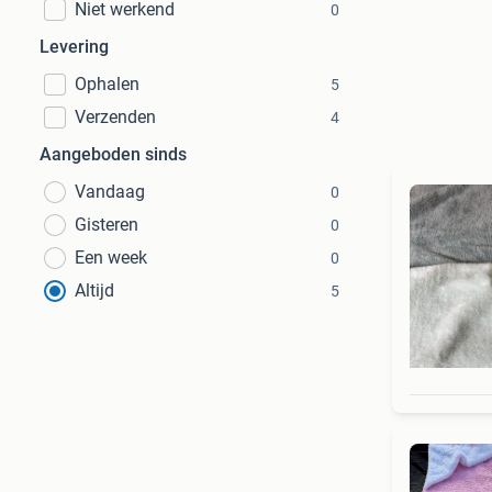
Niet werkend
0
Levering
Ophalen
5
Verzenden
4
Aangeboden sinds
Vandaag
0
Gisteren
0
Een week
0
Altijd
5