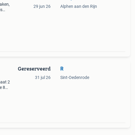
laken,
29 jun 26
Alphen aan den Rijn
is
an
Gereserveerd
R
31 jul 26
Sint-Oedenrode
maat 2
e 85
rtenti