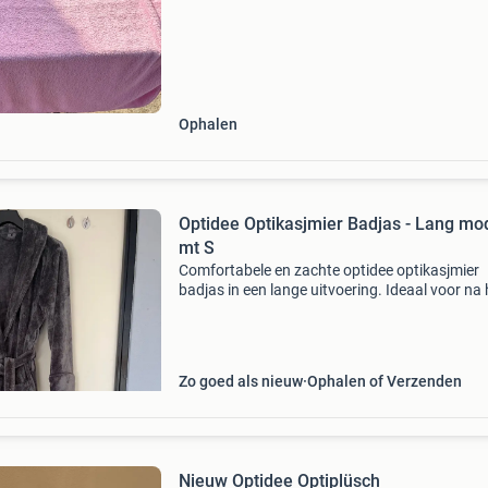
Ophalen
Optidee Optikasjmier Badjas - Lang mo
mt S
Comfortabele en zachte optidee optikasjmier
badjas in een lange uitvoering. Ideaal voor na 
douchen, in de sauna of gewoon om lekker in 
ontspannen. De badjas is gemaakt van
hoogwaardig materiaal
Zo goed als nieuw
Ophalen of Verzenden
Nieuw Optidee Optiplüsch