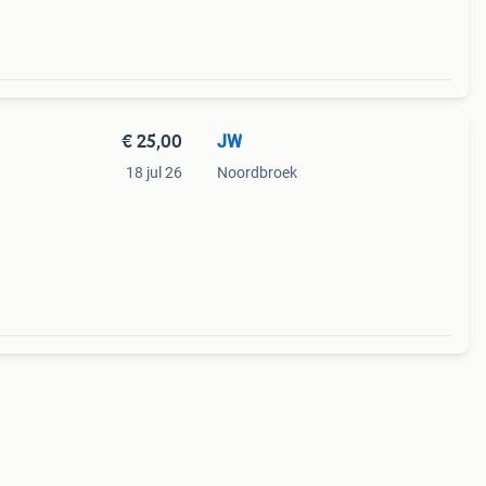
€ 25,00
JW
18 jul 26
Noordbroek