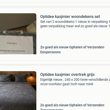
Optidee kasjmier woondekens set
Set van 2 woondekens 1 nieuw in verpakking 
geen verpakking maar wel zo goed als nieuw 1
80x80 kussensloop kleur grijs nieuwprijs van 
dekens was €129,95 per stuk en kussensloop
80x80 €
Zo goed als nieuw
Ophalen of Verzenden
Eenpersoons
Optidee kasjmier overtrek grijs
Eigenlijk nieuw , 240 x 200 twee verschillende 
onze voorkeur gaat toch naar mink
Zo goed als nieuw
Ophalen of Verzenden