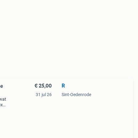
€ 25,00
R
pe
31 jul 26
Sint-Oedenrode
 wat
ux
taat