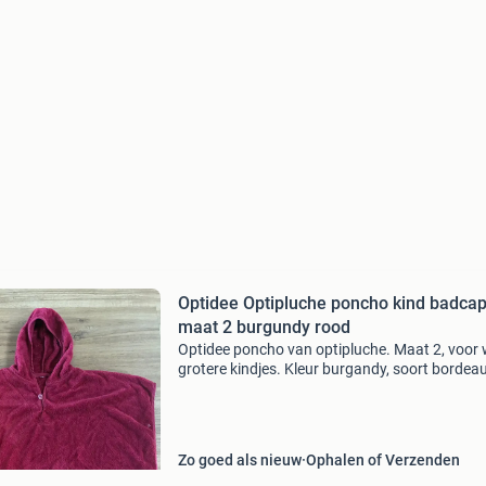
Optidee Optipluche poncho kind badca
maat 2 burgundy rood
Optidee poncho van optipluche. Maat 2, voor
grotere kindjes. Kleur burgandy, soort bordea
rood. Lengte 75 cm en breedte 85 cm.
Drukknoopjes onder de armen. In hele mooie s
lekker zacht. Zie
Zo goed als nieuw
Ophalen of Verzenden