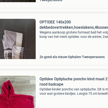
Tweepersoons
OPTIDEE 140x200
dekbedovertrekken,hoeslakens,4kusse
Wegens aankoop grotere formaat bed het vol
koop van het merk optidee: voor de winter, 2se
dekbedovertrekken,hoeslakens en 4 kussenslo
de kleuren lichtgrijs/donkergrijs
Zo goed als nieuw
Ophalen
Tweepersoons
Optidee Optipluche poncho kind maat 2
rood badcape
Optidee kinder poncho van optipluche. Dit is 
voor wat grotere kindjes. Lengte 75 cm breedt
cm. Drukknoopje bij de armen. In mooie staat,
lekker zacht. Zie ook mijn andere optidee adve