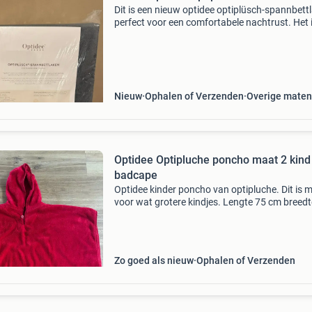
Dit is een nieuw optidee optiplüsch-spannbett
perfect voor een comfortabele nachtrust. Het 
ontworpen voor knusse dromen en biedt een
zachte en aangename ervaring. Het laken is v
hoge kwalit
Nieuw
Ophalen of Verzenden
Overige maten
Optidee Optipluche poncho maat 2 kind
badcape
Optidee kinder poncho van optipluche. Dit is 
voor wat grotere kindjes. Lengte 75 cm breedt
cm. Drukknoopje bij de armen. In mooie staat,
lekker zacht. Zie ook mijn andere optidee adve
Zo goed als nieuw
Ophalen of Verzenden