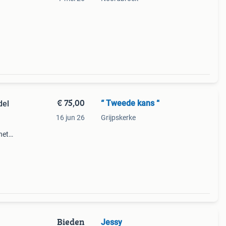
€ 75,00
“ Tweede kans “
del
16 jun 26
Grijpskerke
het
te
Bieden
Jessy