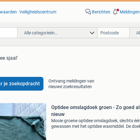
waarden
Veiligheidscentrum
Berichten
Meldingen
Alle categorieën…
A
ee sjaal'
Ontvang meldingen van
r je zoekopdracht
nieuwe zoekresultaten
Optidee omslagdoek groen - Zo goed al
nieuw
Mooie groene optidee omslagdoek, slechts één
gewassen met het optidee wasmiddel. De doek
zo goed als nieuw en klaar voor een tweede r