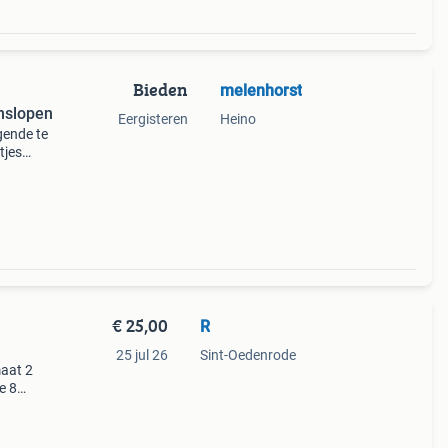
Bieden
melenhorst
nslopen
Eergisteren
Heino
gende te
tjes
pen in
€ 25,00
R
25 jul 26
Sint-Oedenrode
maat 2
e 85
rtenti