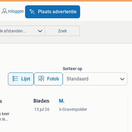
Inloggen
Plaats advertentie
lle afstanden…
Zoek
Sorteer op
Lijst
Foto’s
Bieden
M.
s
13 jul 26
's-Gravenpolder
 keer
 is
onde