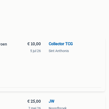
€ 10,00
Collector TCG
roen
5 jul 26
Sint Anthonis
€ 25,00
JW
7 mei 26
Noordbroek