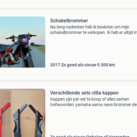
Schakelbrommer
Na lang nadenken heb ik besloten om mijn
schakelbrommer te verkopen. Ik heb er altijd 
veel plezier op gereden, maar nu ik 18 word en
auto heb word hij toch echt overbodig. Het ga
hier om een
2017
Zo goed als nieuw
5.500
km
Verschillende sets citta kappen
Kappen zijn per set te koop of alles samen
trefwoorden: yamaha aerox neos brommer de
senda malossi polini stage 6 gilera runner
schakelbrommer, agm, scooter, motor, caferac
brommer, piaggio zip,