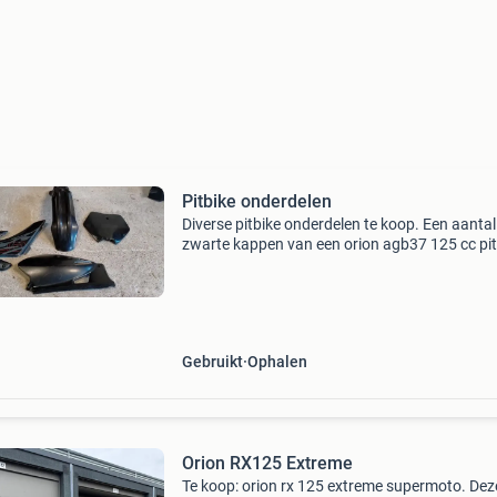
Pitbike onderdelen
Diverse pitbike onderdelen te koop. Een aantal
zwarte kappen van een orion agb37 125 cc pit
alleen de linker voorkap en de rechter achterk
heb ik niet. Daarnaast nog een brandstoftank
(kraantje
Gebruikt
Ophalen
Orion RX125 Extreme
Te koop: orion rx 125 extreme supermoto. Dez