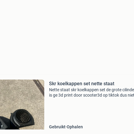
Skr koelkappen set nette staat
Nette staat skr koelkappen set de grote cilind
is ge 3d print door scooter3d op tiktok dus nie
slechte kwaliteit kwa materiaal van freshpart
uitlaat gilera zip piaggioschakelbrommer, ag
Gebruikt
Ophalen