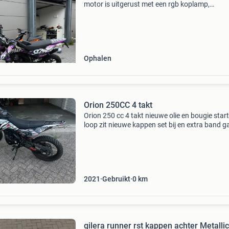
motor is uitgerust met een rgb koplamp,
achterremklauw, bobine, spoel, voorvork
fenders/kappen, 125cc cilinder, zuiger, pakkin
koppeling en achterwi
Ophalen
Orion 250CC 4 takt
Orion 250 cc 4 takt nieuwe olie en bougie start
loop zit nieuwe kappen set bij en extra band g
150 km/h volle tank benzine
2021
Gebruikt
0
km
gilera runner rst kappen achter Metallic