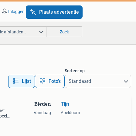
Inloggen
Plaats advertentie
lle afstanden…
Zoek
Sorteer op
Lijst
Foto’s
Bieden
Tijn
het
Vandaag
Apeldoorn
peels
cc
ele