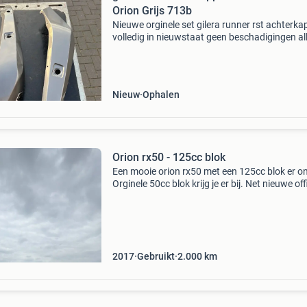
Orion Grijs 713b
Nieuwe orginele set gilera runner rst achterk
volledig in nieuwstaat geen beschadigingen al
ophangpunten zijn heel en aanwezig kleur: met
orion grijs kleur code metallic orion grijs 713b
Nieuw
Ophalen
Orion rx50 - 125cc blok
Een mooie orion rx50 met een 125cc blok er on
Orginele 50cc blok krijg je er bij. Net nieuwe off
groene orion stickerset er op. Er zijn wat dinge
gedaan moeten worden zo moet er een nie
2017
Gebruikt
2.000
km