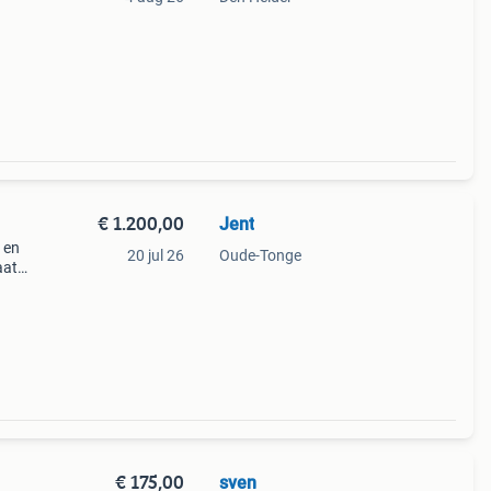
gsets,
€ 1.200,00
Jent
 en
20 jul 26
Oude-Tonge
aat
€ 175,00
sven