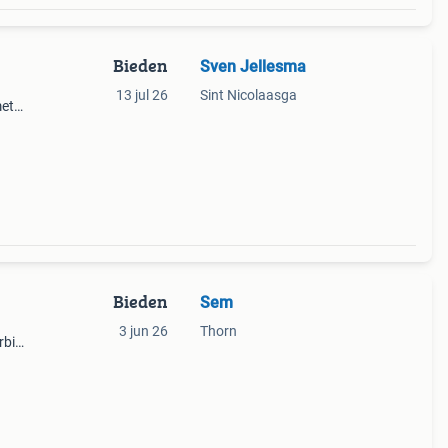
Bieden
Sven Jellesma
13 jul 26
Sint Nicolaasga
met
 een
at
Bieden
Sem
3 jun 26
Thorn
rbi
er,