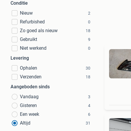
Conditie
Nieuw
2
Refurbished
0
Zo goed als nieuw
18
Gebruikt
9
Niet werkend
0
Levering
Ophalen
30
Verzenden
18
Aangeboden sinds
Vandaag
3
Gisteren
4
Een week
6
Altijd
31