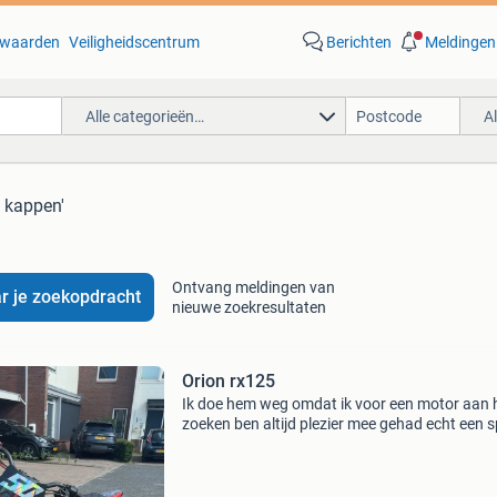
waarden
Veiligheidscentrum
Berichten
Meldingen
Alle categorieën…
A
n kappen'
Ontvang meldingen van
r je zoekopdracht
nieuwe zoekresultaten
Orion rx125
Ik doe hem weg omdat ik voor een motor aan 
zoeken ben altijd plezier mee gehad echt een s
ding hij is voorzien van een redelijk nieuw 125 
blok net olie ververst nieuwe ketting en tandwi