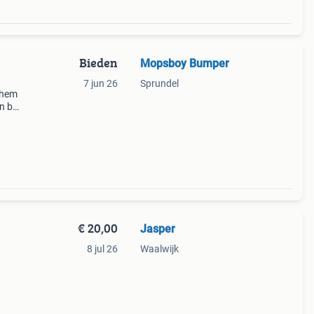
Bieden
Mopsboy Bumper
7 jun 26
Sprundel
d hem
n ben
ns te
 alle
€ 20,00
Jasper
8 jul 26
Waalwijk
.