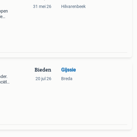
31 mei 26
Hilvarenbeek
appen
le
allic
Bieden
Gijssie
der.
20 jul 26
Breda
iciële
n die