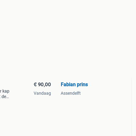
€ 90,00
Fabian prins
er kap
Vandaag
Assendelft
t de
s 180