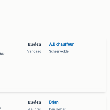
Bieden
A.B chauffeur
Vandaag
Scheerwolde
bike,
ap
Bieden
Brian
e
4 aug 26
Den Helder