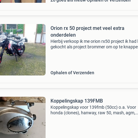
Zo goed als nieuw
Ophalen of Verzenden
Orion rx 50 project met veel extra
onderdelen
Hierbij verkoop ik me orion rx50 project ik ha
gekocht als project brommer om op te knappe
er aan begonnen maar nooit afgemaakt. Wege
weinig tijd verkoop ik hem daarom. Kappen zijn
Ophalen of Verzenden
Koppelingskap 139FMB
Koppelingskap voor 139fmb (50cc) o.a. Voor
honda (clones), hanway, raw 50, mash, agm,
yamasaki, eurocka, orion, skyteam, masai, etc
Inclusief veren etc binnen de kap zie ook mijn
andere onderdelen.