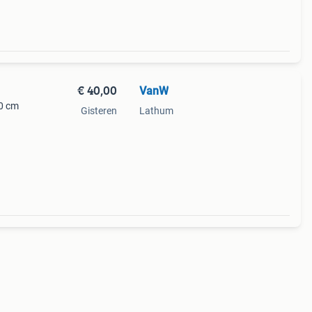
€ 40,00
VanW
30 cm
Gisteren
Lathum