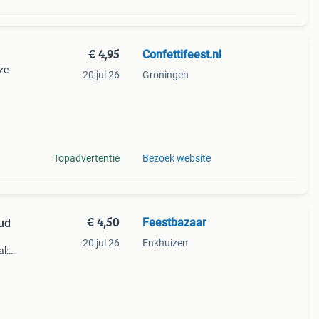
€ 4,95
Confettifeest.nl
ze
20 jul 26
Groningen
n
Topadvertentie
Bezoek website
€ 4,50
Feestbazaar
ud
20 jul 26
Enkhuizen
l:
eef je
nte