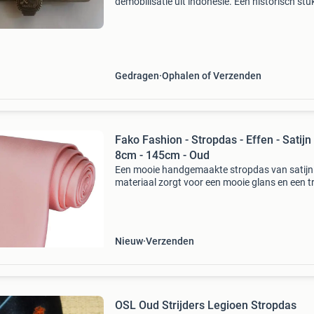
demobilisatie uit indonesië. Een historisch stu
erfgoed voor verzamelaars of liefhebbers van
militaire memorabilia. De dasspeld is in gedra
staat, wat bijd
Gedragen
Ophalen of Verzenden
Fako Fashion - Stropdas - Effen - Satijn 
8cm - 145cm - Oud
Een mooie handgemaakte stropdas van satijn.
materiaal zorgt voor een mooie glans en een t
uitstraling. Deze stropdas past perfect bij een
kostuum of mooi pak. De stropdas is gemaakt
100%
Nieuw
Verzenden
OSL Oud Strijders Legioen Stropdas