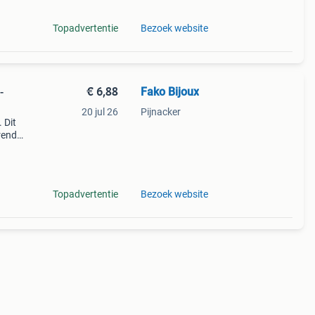
Topadvertentie
Bezoek website
€ 6,88
Fako Bijoux
-
20 jul 26
Pijnacker
 Dit
rendy
 van
Topadvertentie
Bezoek website