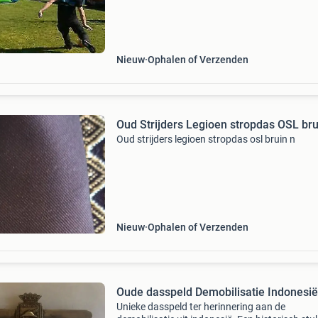
pannakooi? Of gaat u voor het welbekend str
schieten. Uw
Nieuw
Ophalen of Verzenden
Oud Strijders Legioen stropdas OSL bru
Oud strijders legioen stropdas osl bruin n
Nieuw
Ophalen of Verzenden
Oude dasspeld Demobilisatie Indonesië
Unieke dasspeld ter herinnering aan de