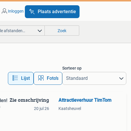
Inloggen
Plaats advertentie
lle afstanden…
Zoek
Sorteer op
Lijst
Foto’s
Zie omschrijving
Attractieverhuur TimTom
len!
m
20 jul 26
Kaatsheuvel
een
opdas