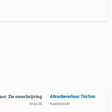
Zie omschrijving
Attractieverhuur TimTom
len!
m
10 jul 26
Kaatsheuvel
een