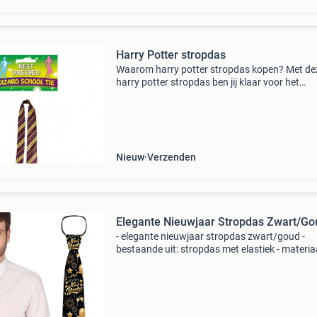
Harry Potter stropdas
Waarom harry potter stropdas kopen? Met de
harry potter stropdas ben jij klaar voor het
zweinstein avontuur en mag je de afdeling va
griffoendor betreden! Of je nu als harry, ron of
hermelien gaat:
Nieuw
Verzenden
Elegante Nieuwjaar Stropdas Zwart/Go
- elegante nieuwjaar stropdas zwart/goud -
bestaande uit: stropdas met elastiek - materiaa
100% polyester - gemaakt voor volwassenen g
feestoutfit een stijlvolle upgrade met de elega
nieuwj