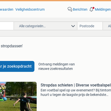
waarden
Veiligheidscentrum
Berichten
Meldingen
Alle categorieën…
A
 stropdassen'
Ontvang meldingen van
r je zoekopdracht
nieuwe zoekresultaten
Stropdas schieten | Diverse voetbalspel
Een voetbal spel op uw evenement? Bij timto
huurt u tegen de laagste prijs de bekendste
voetbalspellen. Wat dacht u bijvoorbeeld van 
pannakooi? Of gaat u voor het welbekend str
schieten. Uw