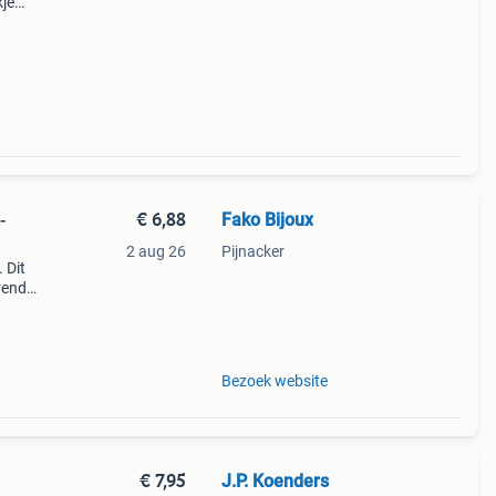
kje
gen
€ 6,88
Fako Bijoux
-
2 aug 26
Pijnacker
 Dit
rendy
 van
Bezoek website
€ 7,95
J.P. Koenders