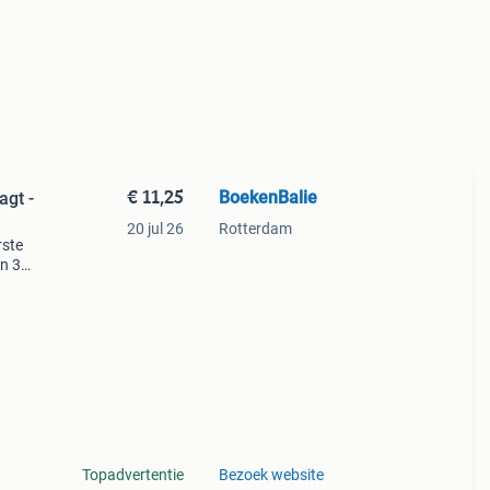
€ 11,25
BoekenBalie
gt -
20 jul 26
Rotterdam
rste
en 30
ag
arom
Topadvertentie
Bezoek website