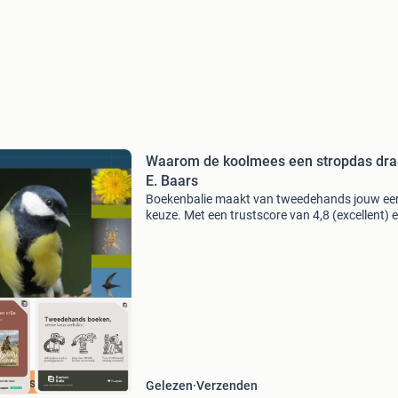
Waarom de koolmees een stropdas draa
E. Baars
Boekenbalie maakt van tweedehands jouw ee
keuze. Met een trustscore van 4,8 (excellent) 
dagen retour garantie maken we dat iedere d
waar. Bestel direct op onze website! Titel: wa
de ko
cherpste prijs
Gelezen
Verzenden