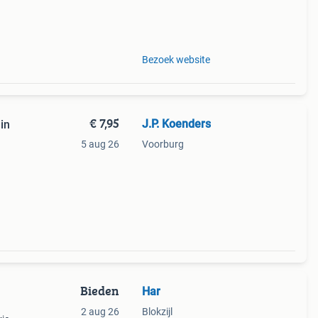
opdas
Bezoek website
€ 7,95
J.P. Koenders
in
5 aug 26
Voorburg
Bieden
Har
2 aug 26
Blokzijl