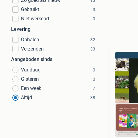
Zo goed als nieuw
13
Gebruikt
3
Niet werkend
0
Levering
Ophalen
32
Verzenden
33
Aangeboden sinds
Vandaag
0
Gisteren
0
Een week
7
Altijd
38
S