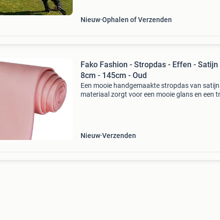
Nieuw
Ophalen of Verzenden
Fako Fashion - Stropdas - Effen - Satijn 
8cm - 145cm - Oud
Een mooie handgemaakte stropdas van satijn.
materiaal zorgt voor een mooie glans en een t
uitstraling. Deze stropdas past perfect bij een
kostuum of mooi pak. De stropdas is gemaakt
100%
Nieuw
Verzenden