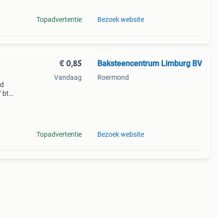
Topadvertentie
Bezoek website
€ 0,85
Baksteencentrum Limburg BV
Vandaag
Roermond
od
f btw
pallet
Topadvertentie
Bezoek website