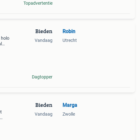
Topadvertentie
Bieden
Robin
 holo
Vandaag
Utrecht
l
ite,
teri
Dagtopper
Bieden
Marga
t
Vandaag
Zwolle
&#39;s
aar ve