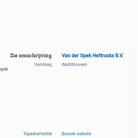
Zie omschrijving
Van der Spek Heftrucks B.V.
Vandaag
Waddinxveen
 spek
truc
Topadvertentie
Bezoek website