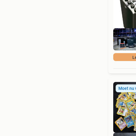
L
Moet nu