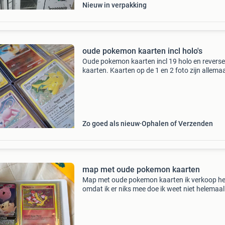
Nieuw in verpakking
oude pokemon kaarten incl holo's
Oude pokemon kaarten incl 19 holo en reverse
kaarten. Kaarten op de 1 en 2 foto zijn allemaa
holo en reverse kaarten. Zoals de mew, dragon
raichu enz van o.a. Ex deoxys rising rivals mys
Zo goed als nieuw
Ophalen of Verzenden
map met oude pokemon kaarten
Map met oude pokemon kaarten ik verkoop he
omdat ik er niks mee doe ik weet niet helemaal
zeker of alle kaarten echt zijn voor meer foto
of vragen stuur een berichtje liefst ophalen m