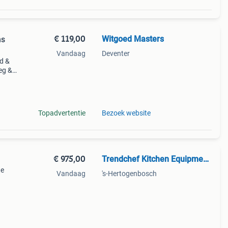
€ 119,00
Witgoed Masters
ns
Vandaag
Deventer
rd &
eg &
roger
Topadvertentie
Bezoek website
€ 975,00
Trendchef Kitchen Equipment.
te
Vandaag
's-Hertogenbosch