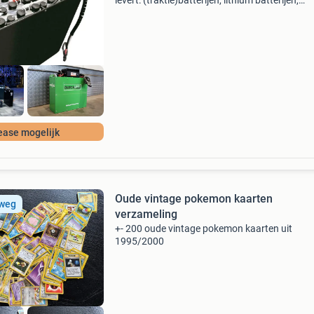
levert: (traktie)batterijen, lithium batterijen,
batterijladers en laadstations voor o.a. Intern
transportmaterieel zoals vorkheftrucks, reach
ease mogelijk
Oude vintage pokemon kaarten
 weg
verzameling
+- 200 oude vintage pokemon kaarten uit
1995/2000