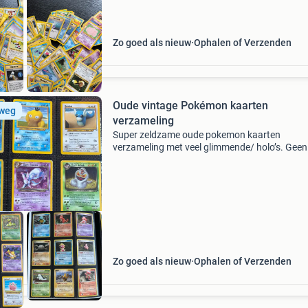
Zo goed als nieuw
Ophalen of Verzenden
Oude vintage Pokémon kaarten
 weg
verzameling
Super zeldzame oude pokemon kaarten
verzameling met veel glimmende/ holo’s. Geen
losse verkoop, niet vragen wat ik er minimaal 
wil! Gewoon bieden a.u.b. Wordt snel verkoch
(voor 9/08) dark espeo
Zo goed als nieuw
Ophalen of Verzenden