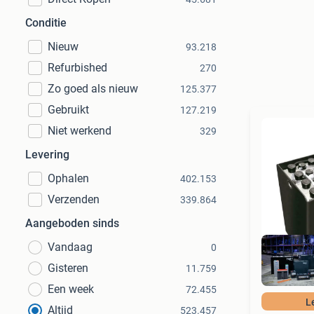
Conditie
Nieuw
93.218
Refurbished
270
Zo goed als nieuw
125.377
Gebruikt
127.219
Niet werkend
329
Levering
Ophalen
402.153
Verzenden
339.864
Aangeboden sinds
Vandaag
0
Gisteren
11.759
Een week
72.455
L
Altijd
523.457