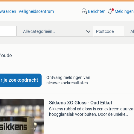
waarden
Veiligheidscentrum
Berichten
Meldingen
Alle categorieën…
A
 'oude'
Ontvang meldingen van
r je zoekopdracht
nieuwe zoekresultaten
Sikkens XG Gloss - Oud Eitket
Sikkens rubbol xd gloss is een extreem duurz
hoogglanslak voor buiten. Door de unieke
bindmiddelcombinatie is sikkens rubbol xd dé
standaard voor buitenduurzaamheid. 10 Jaar
bewezen bescherming teg