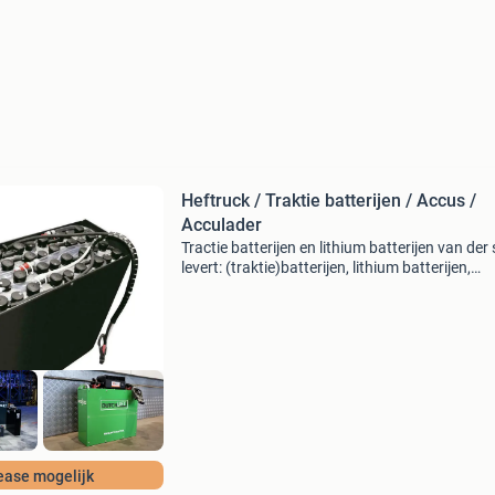
Heftruck / Traktie batterijen / Accus /
Acculader
Tractie batterijen en lithium batterijen van der
levert: (traktie)batterijen, lithium batterijen,
batterijladers en laadstations voor o.a. Intern
transportmaterieel zoals vorkheftrucks, reach
ease mogelijk