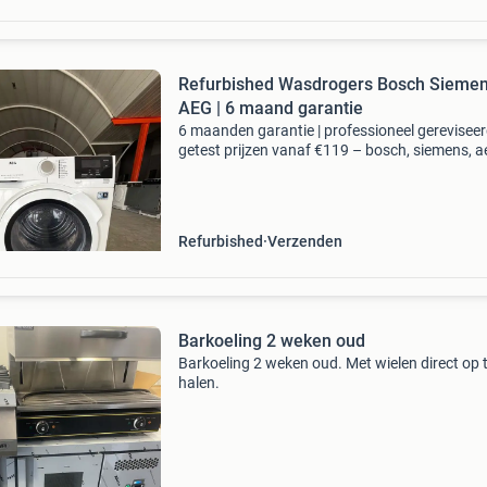
Refurbished Wasdrogers Bosch Sieme
AEG | 6 maand garantie
6 maanden garantie | professioneel gerevisee
getest prijzen vanaf €119 – bosch, siemens, a
miele op voorraad op zoek naar een zuinige d
zonder nieuwprijs te betalen? Bij witg
Refurbished
Verzenden
Barkoeling 2 weken oud
Barkoeling 2 weken oud. Met wielen direct op 
halen.