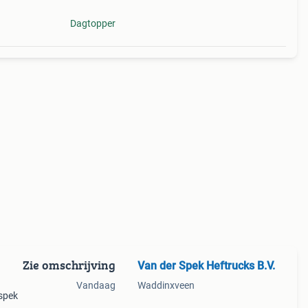
Dagtopper
Zie omschrijving
Van der Spek Heftrucks B.V.
Vandaag
Waddinxveen
 spek