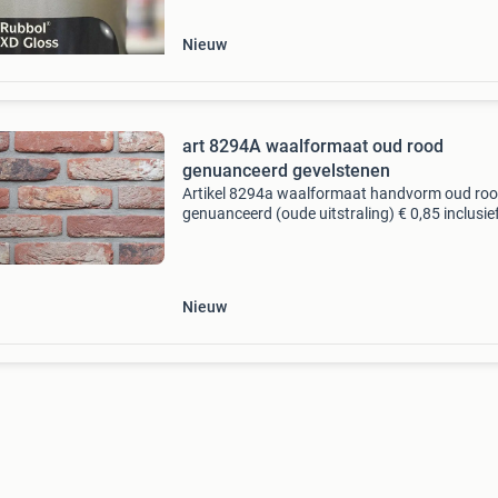
Nieuw
art 8294A waalformaat oud rood
genuanceerd gevelstenen
Artikel 8294a waalformaat handvorm oud ro
genuanceerd (oude uitstraling) € 0,85 inclusie
exclusief transportkosten minimale afname 1 
van 800 stenen. Baksteencentrum limburg bv
fauna
Nieuw