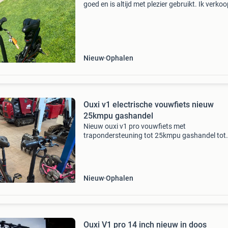
goed en is altijd met plezier gebruikt. Ik verko
hem omdat ik hem niet meer nodig heb. Op die
foto’s staan nog de oude trappers ik heb nu n
Nieuw
Ophalen
Ouxi v1 electrische vouwfiets nieuw
25kmpu gashandel
Nieuw ouxi v1 pro vouwfiets met
trapondersteuning tot 25kmpu gashandel tot
6kmpu voor het wegfietsen bij een stoplicht of
bergop oid. Geheel compleet incl lader en boek
550,- btw factuur mogelijk (e
Nieuw
Ophalen
Ouxi V1 pro 14 inch nieuw in doos