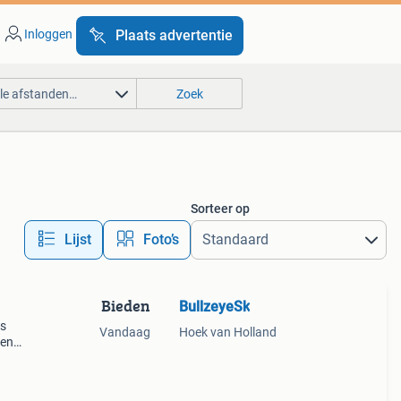
Inloggen
Plaats advertentie
lle afstanden…
Zoek
Sorteer op
Lijst
Foto’s
Bieden
BullzeyeSk
es
Vandaag
Hoek van Holland
den