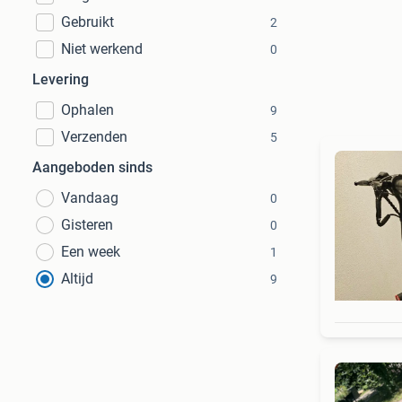
Gebruikt
2
Niet werkend
0
Levering
Ophalen
9
Verzenden
5
Aangeboden sinds
Vandaag
0
Gisteren
0
Een week
1
Altijd
9