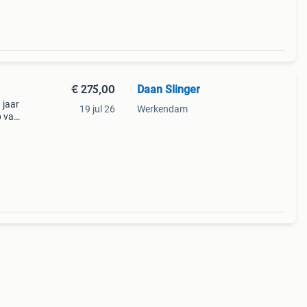
€ 275,00
Daan Slinger
 jaar
19 jul 26
Werkendam
p van
er 25-