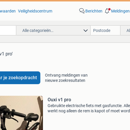
waarden
Veiligheidscentrum
Berichten
Meldingen
Alle categorieën…
A
v1 pro'
Ontvang meldingen van
r je zoekopdracht
nieuwe zoekresultaten
Ouxi v1 pro
Gebruikte electrische fiets met gasfunctie. All
werkt nog alleen de rem is kapot of moet wor
bijgesteld. Slot zit erbij