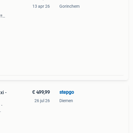
13 apr 26
Gorinchem
‼️
ar)
u: 06
€ 499,99
stepgo
xi -
26 jul 26
Diemen
 -
als
top 5