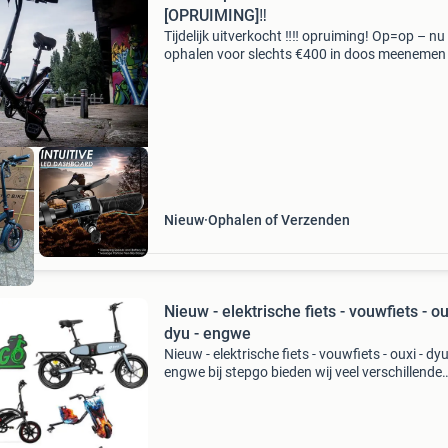
[OPRUIMING]‼️
Tijdelijk uitverkocht ‼️‼️ opruiming! Op=op – nu
ophalen voor slechts €400 in doos meenemen 
nieuw: ouxi v1 pro elektrische fiets (opvouwba
vraag naar de voorraad, want op=op! 📞 Bel n
Nieuw
Ophalen of Verzenden
Nieuw - elektrische fiets - vouwfiets - ou
dyu - engwe
Nieuw - elektrische fiets - vouwfiets - ouxi - dyu
engwe bij stepgo bieden wij veel verschillende
modellen vouwfietsen aan bekende merken zo
ouxi - windgoo - engwe - dyu - qm wheel onze 
vou