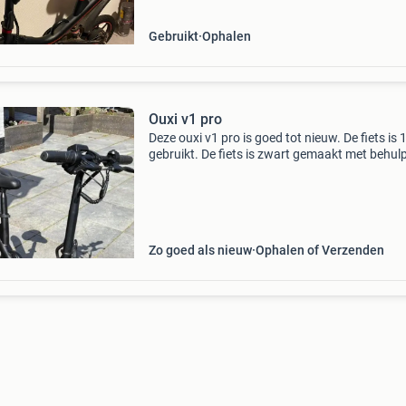
Gebruikt
Ophalen
Ouxi v1 pro
Deze ouxi v1 pro is goed tot nieuw. De fiets is 1
gebruikt. De fiets is zwart gemaakt met behul
spuitbussen. Met een volle accu rijdt u ongeve
30 km de gashendel is begrenst met 6km/h e
Zo goed als nieuw
Ophalen of Verzenden