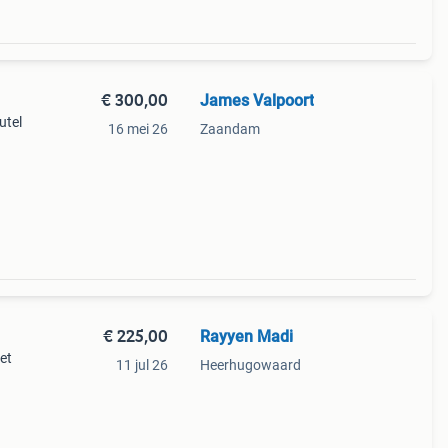
€ 300,00
James Valpoort
utel
16 mei 26
Zaandam
€ 225,00
Rayyen Madi
et
11 jul 26
Heerhugowaard