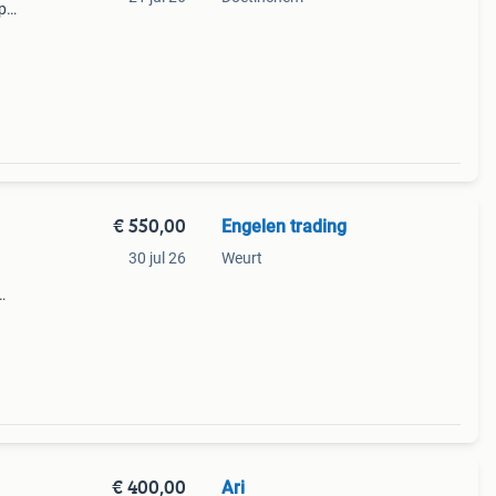
op
ieuwe
€ 550,00
Engelen trading
30 jul 26
Weurt
je
€ 400,00
Ari