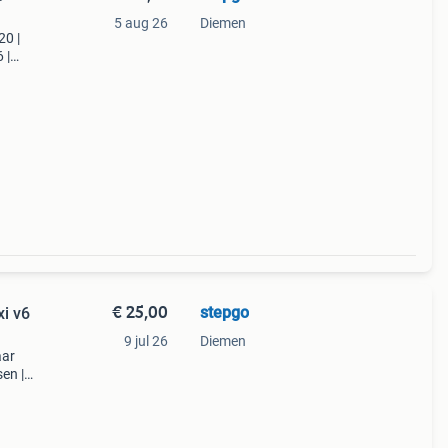
5 aug 26
Diemen
20 |
 |
ein
€ 25,00
stepgo
9 jul 26
Diemen
aar
en |