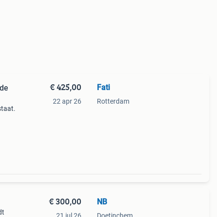
€ 425,00
Fati
ede
22 apr 26
Rotterdam
staat.
wordt
€ 300,00
NB
dt
21 jul 26
Doetinchem