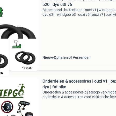
b20 | dyu d3f v6
Binnenband | buitenband | ouxi v1 | windgoo b
dyu d3f | windgoo b3 | ouxi v5 | ouxi v7 | ouxi v6
dyu a5 | engwe t14 binnenband & buitenband
verkrijgbaar voor elektrische vouwfietsen of kl
Nieuw
Ophalen of Verzenden
Onderdelen & accessoires | ouxi v1 | ouxi v6
dyu | fat bike
Onderdelen & accessoires bij stepgo verkrijgb
onderdelen & accessoires voor elektrische fiets
elektrische steps | fat bikes | vouwfietsen, wij
hebben onderdelen & accessoires voor d