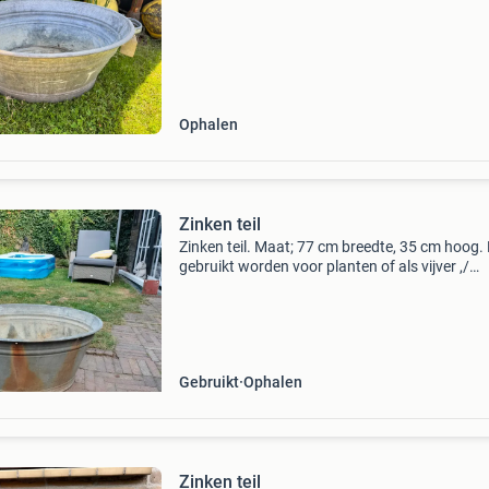
Ophalen
Zinken teil
Zinken teil. Maat; 77 cm breedte, 35 cm hoog.
gebruikt worden voor planten of als vijver ,/
waterbak in de tuin. Er kan tot 25 cm hoogte 
in. 1 Handvat aan de zijkant. De vorm is ovaal.
Gebruikt
Ophalen
Zinken teil