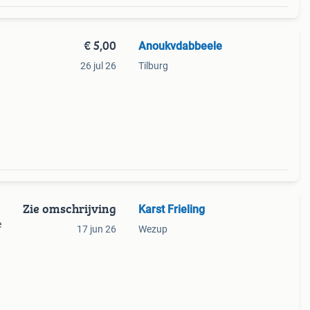
€ 5,00
Anoukvdabbeele
26 jul 26
Tilburg
Zie omschrijving
Karst Frieling
e
17 jun 26
Wezup