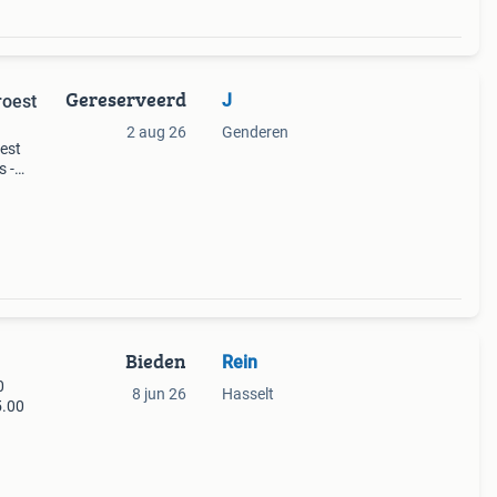
Gereserveerd
J
roest
2 aug 26
Genderen
oest
s -
Bieden
Rein
0
8 jun 26
Hasselt
5.00