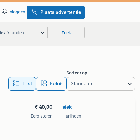
Inloggen
Plaats advertentie
lle afstanden…
Zoek
Sorteer op
Lijst
Foto’s
€ 40,00
siek
Eergisteren
Harlingen