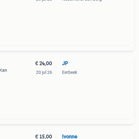
€ 24,00
JP
 Kan
20 jul 26
Eerbeek
water
€ 15,00
Ivonne