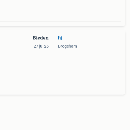
Bieden
hj
27 jul 26
Drogeham