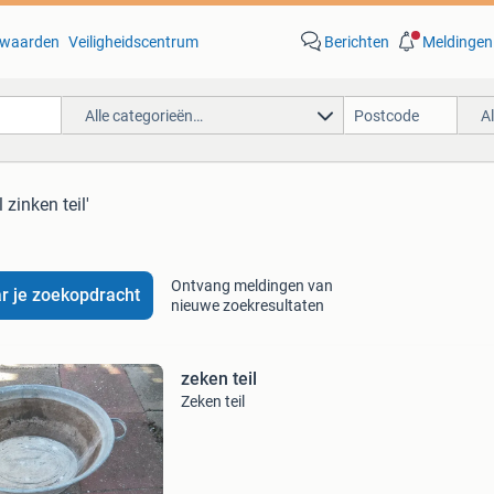
waarden
Veiligheidscentrum
Berichten
Meldingen
Alle categorieën…
A
 zinken teil'
Ontvang meldingen van
r je zoekopdracht
nieuwe zoekresultaten
zeken teil
Zeken teil