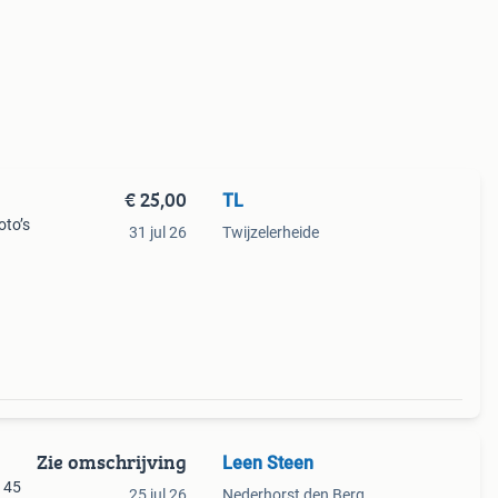
€ 25,00
TL
oto’s
31 jul 26
Twijzelerheide
Zie omschrijving
Leen Steen
€ 45
25 jul 26
Nederhorst den Berg