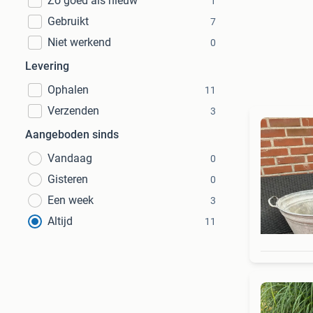
Zo goed als nieuw
1
Gebruikt
7
Niet werkend
0
Levering
Ophalen
11
Verzenden
3
Aangeboden sinds
Vandaag
0
Gisteren
0
Een week
3
Altijd
11