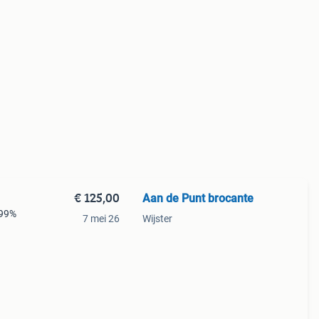
€ 125,00
Aan de Punt brocante
 99%
7 mei 26
Wijster