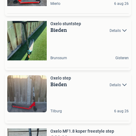
Mierlo
6 aug 26
Oxelo stuntstep
Bieden
Details
Brunssum
Gisteren
Oxelo step
Bieden
Details
Tilburg
6 aug 26
Oxelo MF1.8 koper freestyle step