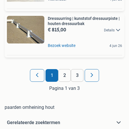
Dressuurring | kunststof dressuurpiste |
houten dressuurbak
€ 815,00
Details
Bezoek website
4 jun 26
1
2
3
Pagina 1 van 3
paarden omheining hout
Gerelateerde zoektermen