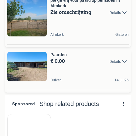
plekje vrij voor paard op pensioen in
Almkerk
Zie omschrijving
Details
Almkerk
Gisteren
Paarden
€ 0,00
Details
Duiven
14 jul 26