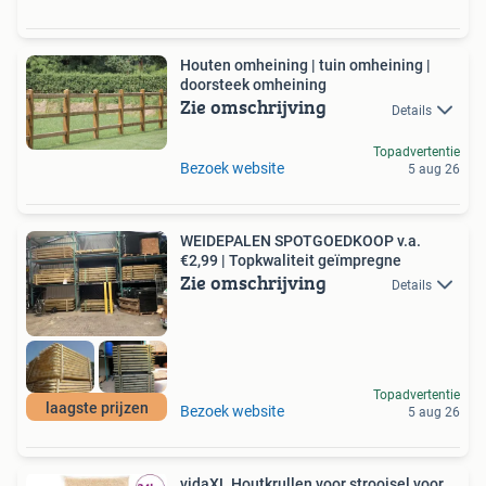
Houten omheining | tuin omheining |
doorsteek omheining
Zie omschrijving
Details
Topadvertentie
Bezoek website
5 aug 26
WEIDEPALEN SPOTGOEDKOOP v.a.
€2,99 | Topkwaliteit geïmpregne
Zie omschrijving
Details
Topadvertentie
laagste prijzen
Bezoek website
5 aug 26
vidaXL Houtkrullen voor strooisel voor