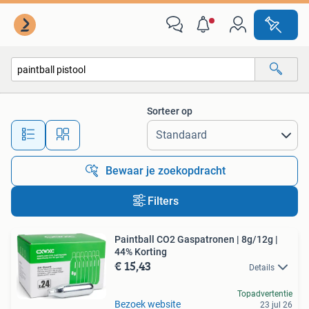
Alle categorieën…
Sorteer op
Alle afstanden…
Bewaar je zoekopdracht
Filters
Paintball CO2 Gaspatronen | 8g/12g |
44% Korting
€ 15,43
Details
Topadvertentie
Bezoek website
23 jul 26