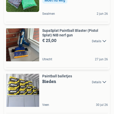
Moet nu weg
Swalmen
2 jun 26
SupaSplat Paintball Blaster (Pistol
Splat) NIB nerf gun
€ 25,00
Details
Utrecht
27 jun 26
Paintball balletjes
Bieden
Details
Veen
30 jul 26