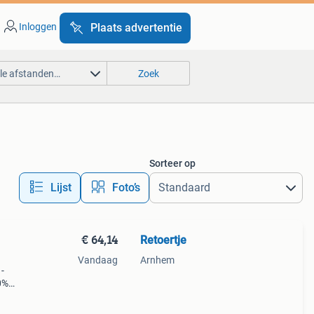
Inloggen
Plaats advertentie
lle afstanden…
Zoek
Sorteer op
Lijst
Foto’s
€ 64,14
Retoertje
Vandaag
Arnhem
-
0%
 12