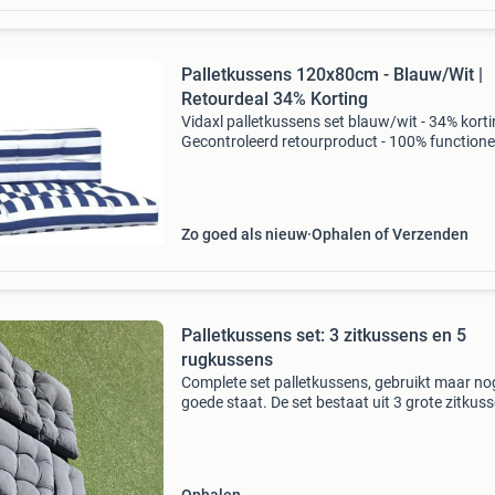
Palletkussens 120x80cm - Blauw/Wit |
Retourdeal 34% Korting
Vidaxl palletkussens set blauw/wit - 34% korti
Gecontroleerd retourproduct - 100% functione
Afmetingen zitkussen: 120 x 80 x 12 cm
afmetingen rugkussen: 120 x 40 x 12 cm mater
waterafstoten
Zo goed als nieuw
Ophalen of Verzenden
Palletkussens set: 3 zitkussens en 5
rugkussens
Complete set palletkussens, gebruikt maar no
goede staat. De set bestaat uit 3 grote zitkus
en 5 kleinere rugkussens. Ideaal om een
comfortabele loungehoek te creëren van pallet