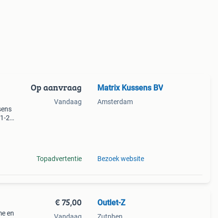
Op aanvraag
Matrix Kussens BV
Vandaag
Amsterdam
ssens
 1-2
ux! Je
Topadvertentie
Bezoek website
€ 75,00
Outlet-Z
me en
Vandaag
Zutphen