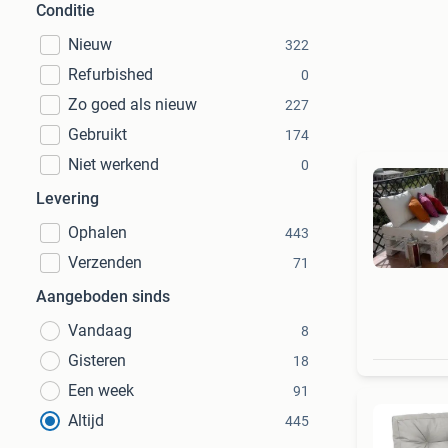
Conditie
Nieuw
322
Refurbished
0
Zo goed als nieuw
227
Gebruikt
174
Niet werkend
0
Levering
Ophalen
443
Verzenden
71
Aangeboden sinds
Vandaag
8
Gisteren
18
Een week
91
Altijd
445