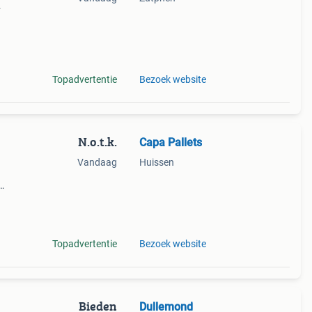
Topadvertentie
Bezoek website
N.o.t.k.
Capa Pallets
Vandaag
Huissen
rten
Topadvertentie
Bezoek website
Bieden
Dullemond