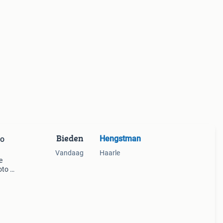
Bieden
Hengstman
Zo
Vandaag
Haarle
e
oto )
 nog