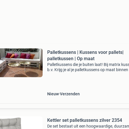
Palletkussens | Kussens voor pallets|
palletkussen | Op maat
Palletkussens die je buiten laat! Bij matrix ku
b.v. Krijg je al je palletkussens op maat binnen
weken geleverd. Snelste levertijd van de benel
huidige palletkussens opnieuw laten bekle
Nieuw
Verzenden
Kettler set palletkussens zilver 2354
De set bestaat uit een hoogwaardige, duurza