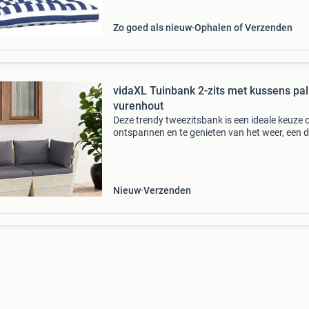
materiaal: 10
Zo goed als nieuw
Ophalen of Verzenden
vidaXL Tuinbank 2-zits met kussens pal
vurenhout
Deze trendy tweezitsbank is een ideale keuze 
ontspannen en te genieten van het weer, een d
te doen of met vrienden en familie te kletsen.
Dankzij het tijdloze palletontwerp voegt de ho
b
Nieuw
Verzenden