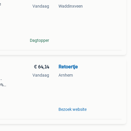
e
Vandaag
Waddinxveen
 een
e
Dagtopper
€ 64,14
Retoertje
Vandaag
Arnhem
-
0%
 12
Bezoek website