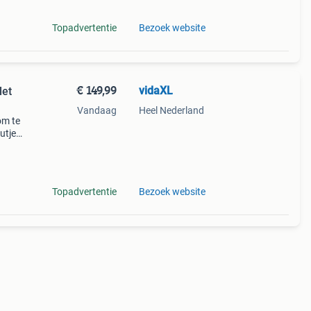
Topadvertentie
Bezoek website
€ 149,99
vidaXL
let
Vandaag
Heel Nederland
om te
utje
uten
Topadvertentie
Bezoek website