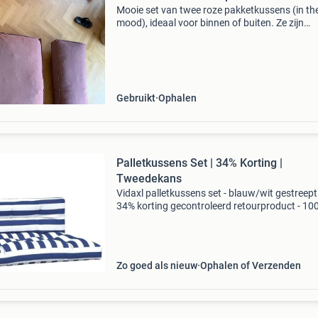
Mooie set van twee roze pakketkussens (in th
mood), ideaal voor binnen of buiten. Ze zijn
gebruikt, maar nog in goede staat. Perfect om
comfortabele en stijlvolle zithoek te creëren. D
kussens z
Gebruikt
Ophalen
Palletkussens Set | 34% Korting |
Tweedekans
Vidaxl palletkussens set - blauw/wit gestreept 
34% korting gecontroleerd retourproduct - 10
functioneel. Afmetingen zitkussen: 120 x 80 x
cm afmetingen rugkussen: 120 x 40 x 12 cm
materiaal: 10
Zo goed als nieuw
Ophalen of Verzenden