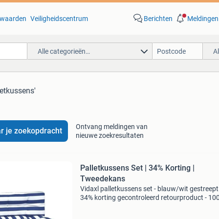
waarden
Veiligheidscentrum
Berichten
Meldingen
Alle categorieën…
A
letkussens'
Ontvang meldingen van
r je zoekopdracht
nieuwe zoekresultaten
Palletkussens Set | 34% Korting |
Tweedekans
Vidaxl palletkussens set - blauw/wit gestreept 
34% korting gecontroleerd retourproduct - 10
functioneel. Afmetingen zitkussen: 120 x 80 x
cm afmetingen rugkussen: 120 x 40 x 12 cm