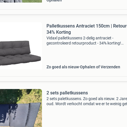
Ophalen
Palletkussens Antraciet 150cm | Retou
34% Korting
Vidaxl palletkussens 2-delig antraciet -
gecontroleerd retourproduct - 34% korting!
Gecontroleerd retourproduct - 100% functione
Set bestaat uit: 1 zitkussen (150 x 60 x 12 cm)
rugkussen (150
Zo goed als nieuw
Ophalen of Verzenden
2 sets palletkussens
2 sets paletkussens. Zo goed als nieuw. 2 Jar
oud. Wordt verkocht omdat we er te weinig ge
van maken.