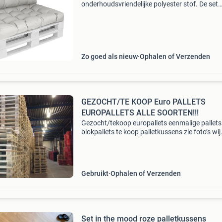
onderhoudsvriendelijke polyester stof. De set
bestaat uit een hoogwaardige, duurzame en
onderhoudsvriendelijke polyester stof het is
waterafstotend en
Zo goed als nieuw
Ophalen of Verzenden
GEZOCHT/TE KOOP Euro PALLETS
EUROPALLETS ALLE SOORTEN!!!
Gezocht/tekoop europallets eenmalige pallets
blokpallets te koop palletkussens zie foto’s wij
halen grote en "kleine'' partijen pallets alle soo
en maten door heel nederland op tegen
Gebruikt
Ophalen of Verzenden
Set in the mood roze palletkussens