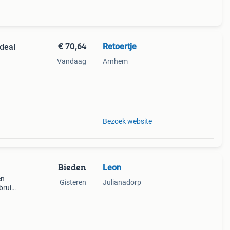
€ 70,64
Retoertje
rdeal
Vandaag
Arnhem
el.
 en 1
Bezoek website
Bieden
Leon
en
Gisteren
Julianadorp
bruik