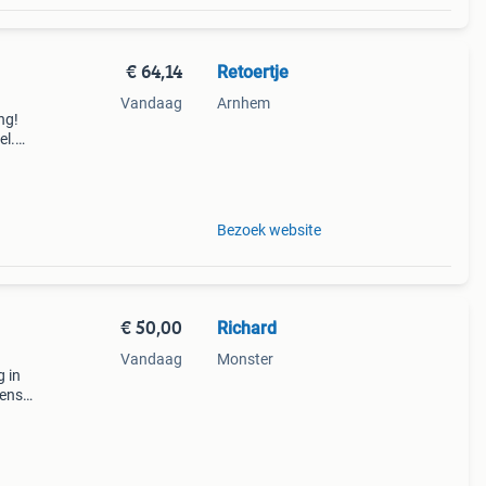
€ 64,14
Retoertje
Vandaag
Arnhem
ng!
el.
iaal:
Bezoek website
€ 50,00
Richard
Vandaag
Monster
g in
sens
s.