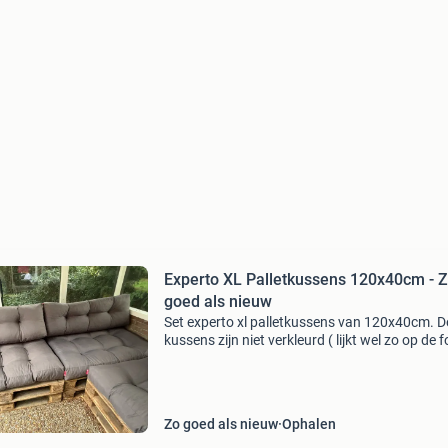
Experto XL Palletkussens 120x40cm - 
goed als nieuw
Set experto xl palletkussens van 120x40cm. D
kussens zijn niet verkleurd ( lijkt wel zo op de f
en hebben slechts kleine vlekjes, waardoor ze
in zeer goede staat zijn. Ideaal voor het creëre
Zo goed als nieuw
Ophalen