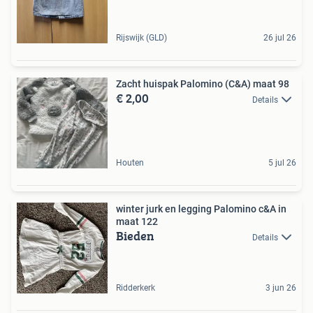
Rijswijk (GLD)
26 jul 26
Zacht huispak Palomino (C&A) maat 98
€ 2,00
Details
Houten
5 jul 26
winter jurk en legging Palomino c&A in
maat 122
Bieden
Details
Ridderkerk
3 jun 26