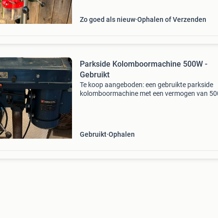
zeer goede
Zo goed als nieuw
Ophalen of Verzenden
Parkside Kolomboormachine 500W -
Gebruikt
Te koop aangeboden: een gebruikte parkside
kolomboormachine met een vermogen van 50
watt. Deze robuuste boormachine is ideaal vo
precisiewerk in hout en metaal. De machine is 
werkende staat en k
Gebruikt
Ophalen