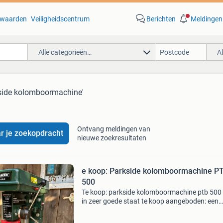
waarden
Veiligheidscentrum
Berichten
Meldingen
Alle categorieën…
A
kside kolomboormachine'
Ontvang meldingen van
r je zoekopdracht
nieuwe zoekresultaten
e koop: Parkside kolomboormachine P
500
Te koop: parkside kolomboormachine ptb 500
in zeer goede staat te koop aangeboden: een
gebruikte parkside kolomboormachine, model
500 a1. De machine is weinig gebruikt, verkeert