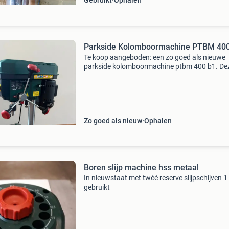
Gebruikt
Ophalen
Parkside Kolomboormachine PTBM 40
Te koop aangeboden: een zo goed als nieuwe
parkside kolomboormachine ptbm 400 b1. De
krachtige kolomboormachine is ideaal voor
precisieboorwerk in diverse materialen. Met e
vermogen van 400 watt (
Zo goed als nieuw
Ophalen
Boren slijp machine hss metaal
In nieuwstaat met twéé reserve slijpschijven 1
gebruikt