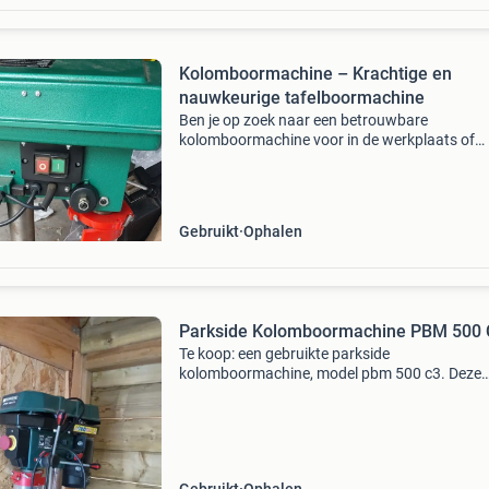
Kolomboormachine – Krachtige en
nauwkeurige tafelboormachine
Ben je op zoek naar een betrouwbare
kolomboormachine voor in de werkplaats of
garage? Dan is deze stevige groene
kolomboormachine precies wat je zoekt! Deze
machine is vergelijkbaar met modellen zoals
Gebruikt
Ophalen
Parkside Kolomboormachine PBM 500 
Te koop: een gebruikte parkside
kolomboormachine, model pbm 500 c3. Deze
boormachine is ideaal voor precisie boorwerk 
diverse materialen. De machine is in goede sta
werkt naar behoren. Perfect