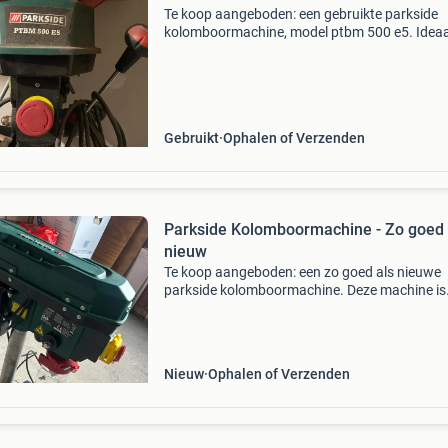
Te koop aangeboden: een gebruikte parkside
kolomboormachine, model ptbm 500 e5. Ideaa
voor precisieboorwerk in diverse materialen. D
machine is in goede staat en functioneert naa
behoren. Perfect v
Gebruikt
Ophalen of Verzenden
Parkside Kolomboormachine - Zo goed 
nieuw
Te koop aangeboden: een zo goed als nieuwe
parkside kolomboormachine. Deze machine is
ideaal voor precisieboorwerk in diverse materi
De boormachine is weinig gebruikt en verkeert 
uitstekende s
Nieuw
Ophalen of Verzenden