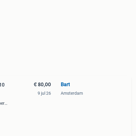
€ 80,00
Bart
10
9 jul 26
Amsterdam
per