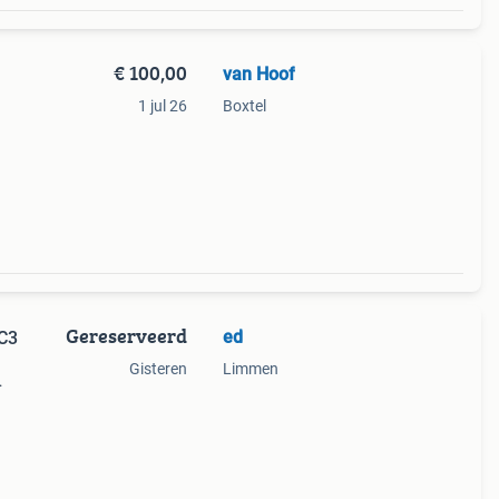
€ 100,00
van Hoof
1 jul 26
Boxtel
Gereserveerd
ed
C3
Gisteren
Limmen
in
at en