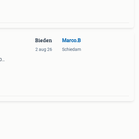
Bieden
Marco.B
2 aug 26
Schiedam
0
or
in