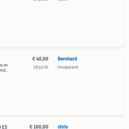
€ 45,00
Bernhard
is en
28 jul 26
Hoogezand
 omdat
€ 100,00
chris
 E5