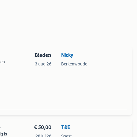
Bieden
Nicky
een
3 aug 26
Berkenwoude
.
€ 50,00
T&E
-
g is
28 jul 26
Soest