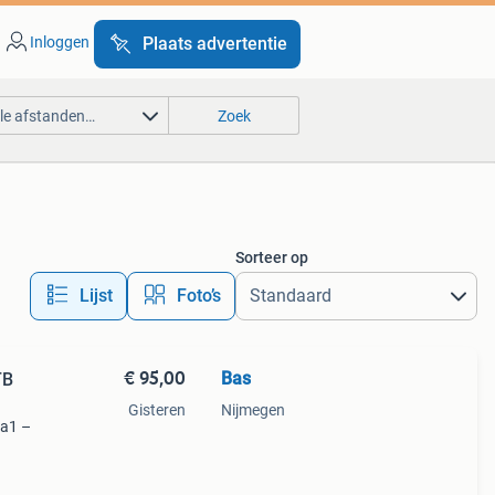
Inloggen
Plaats advertentie
lle afstanden…
Zoek
Sorteer op
Lijst
Foto’s
€ 95,00
Bas
TB
Gisteren
Nijmegen
 a1 –
 ptb
 in