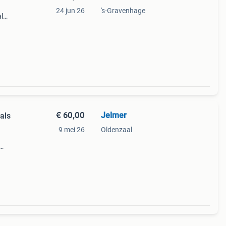
24 jun 26
's-Gravenhage
l
e
r
€ 60,00
Jelmer
als
9 mei 26
Oldenzaal
alen.
in