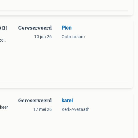
Gereserveerd
Pien
0 B1
10 jun 26
Ootmarsum
ze
en
Gereserveerd
karel
 keer
17 mei 26
Kerk-Avezaath