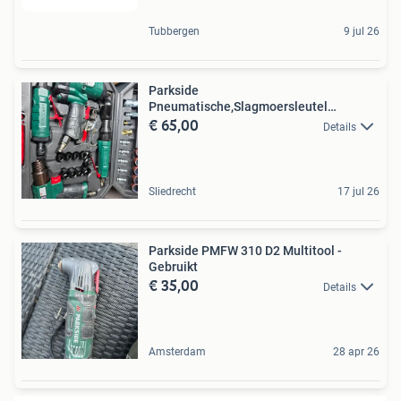
Tubbergen
9 jul 26
Parkside
Pneumatische,Slagmoersleutel
€ 65,00
,Ratelset,dremel,etc
Details
Sliedrecht
17 jul 26
Parkside PMFW 310 D2 Multitool -
Gebruikt
€ 35,00
Details
Amsterdam
28 apr 26