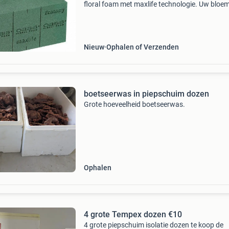
floral foam met maxlife technologie. Uw bloe
even lang of zelfs langer mooi dan in een vaa
water! Tot 50% langer dan alle andere
steekschuimen! O
Nieuw
Ophalen of Verzenden
boetseerwas in piepschuim dozen
Grote hoeveelheid boetseerwas.
Ophalen
4 grote Tempex dozen €10
4 grote piepschuim isolatie dozen te koop de