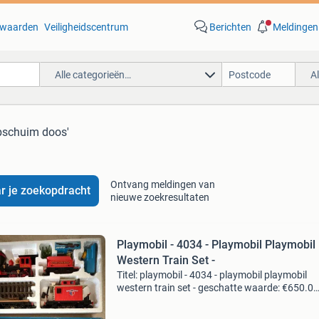
waarden
Veiligheidscentrum
Berichten
Meldingen
Alle categorieën…
A
epschuim doos'
Ontvang meldingen van
r je zoekopdracht
nieuwe zoekresultaten
Playmobil - 4034 - Playmobil Playmobil
Western Train Set -
Titel: playmobil - 4034 - playmobil playmobil
western train set - geschatte waarde: €650.0
Belangrijk: winnende biedingen zijn exclusief 
koperbescherming + €3 kavel beschrijving