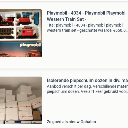
Playmobil - 4034 - Playmobil Playmobil
Western Train Set -
Titel: playmobil - 4034 - playmobil playmobil
western train set - geschatte waarde: €650.0
Belangrijk: winnende biedingen zijn exclusief 
koperbescherming + €3 kavel beschrijving
playmobil
Isolerende piepschuim dozen in div. m
Aanbod verschilt per dag. Verschillende mate
piepschuim dozen. Veelal 1 keer gebruikt voor
aanleveren goederen. Extra dikke voor gebruik
droogijs of de normalere diktes voor het koel of
warm ho
Zo goed als nieuw
Ophalen