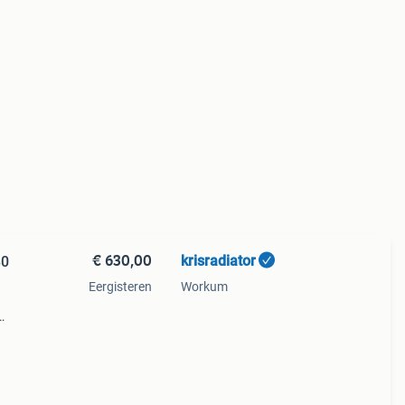
€ 630,00
krisradiator
80
Eergisteren
Workum
m
 plaat