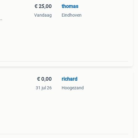
€ 25,00
thomas
Vandaag
Eindhoven
r
t
€ 0,00
richard
31 jul 26
Hoogezand