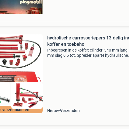
playmobil
hydrolische carrosseriepers 13-delig inc
koffer en toebeho
Inbegrepen in de koffer: cilinder: 340 mm lang
mm slag 0,5 tot. Spreider aparte hydraulische
pomp en aansluitslang hydraulische leiding 1
mm pompstang 450 mm inhoud: steunplaat
drukschoen druk
n verzendkosten
Nieuw
Verzenden