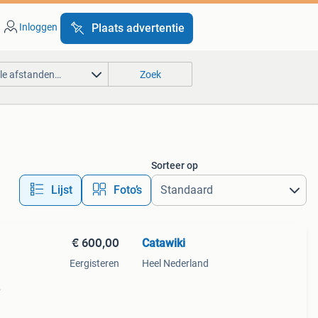
Inloggen
Plaats advertentie
lle afstanden…
Zoek
Sorteer op
Lijst
Foto’s
€ 600,00
Catawiki
Eergisteren
Heel Nederland
9%