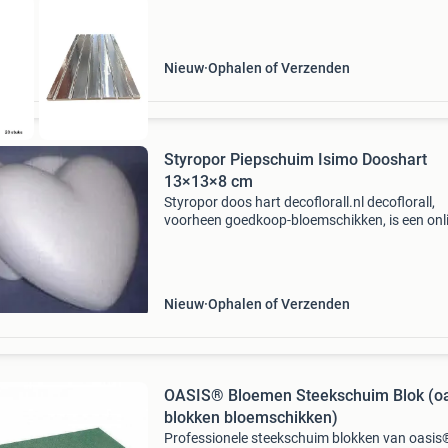
Nieuw
Ophalen of Verzenden
Styropor Piepschuim Isimo Dooshart
13×13×8 cm
Styropor doos hart decoflorall.nl decoflorall,
voorheen goedkoop-bloemschikken, is een onl
groot en kleinhandel voor bloemschik- en hob
materialen. U kunt onze producten bestellen v
webshop,
Nieuw
Ophalen of Verzenden
OASIS® Bloemen Steekschuim Blok (o
blokken bloemschikken)
Professionele steekschuim blokken van oasis