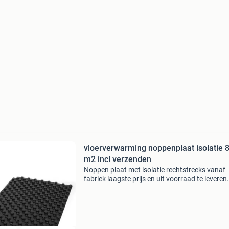
vloerverwarming noppenplaat isolatie 
m2 incl verzenden
Noppen plaat met isolatie rechtstreeks vanaf
fabriek laagste prijs en uit voorraad te leveren
nieuw nu ook noppenplaat zonder isolatie 2 c
hoog van 1 mm dik materiaal nu 7,85 euro per
1,12 m2 m