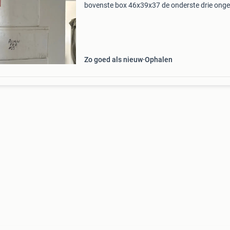
bovenste box 46x39x37 de onderste drie onge
allemaal dezelfde maat 59x42x31 alle 4 same
voor €10
Zo goed als nieuw
Ophalen