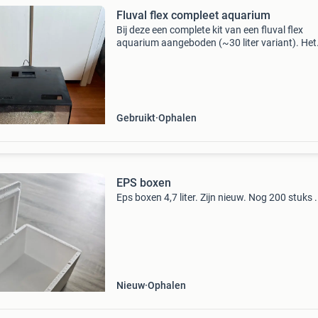
Fluval flex compleet aquarium
Bij deze een complete kit van een fluval flex
aquarium aangeboden (~30 liter variant). Het
aquarium is in goede staat en waterdicht maa
moet wel schoon worden gemaakt. De kit kom
met: -deksel waarin
Gebruikt
Ophalen
EPS boxen
Eps boxen 4,7 liter. Zijn nieuw. Nog 200 stuks .
Nieuw
Ophalen