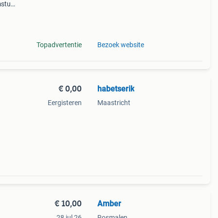
mstuk
s met
Topadvertentie
Bezoek website
€ 0,00
habetserik
Eergisteren
Maastricht
€ 10,00
Amber
28 jul 26
Rosmalen