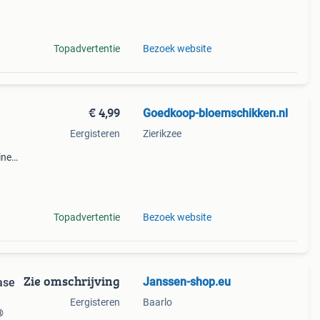
Topadvertentie
Bezoek website
€ 4,99
Goedkoop-bloemschikken.nl
Eergisteren
Zierikzee
ine
by
ia de
Topadvertentie
Bezoek website
Zie omschrijving
Janssen-shop.eu
ase
Eergisteren
Baarlo
®