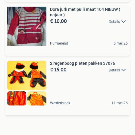
Dora jurk met pulli maat 104 NIEUW (
najaar )
€ 10,00
Details
Purmerend
5 mei 26
2 regenboog pieten pakken 37076
€ 15,00
Details
Westerbroek
11 mei 26