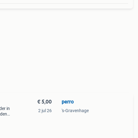
€ 5,00
perro
der in
2 jul 26
's-Gravenhage
rden