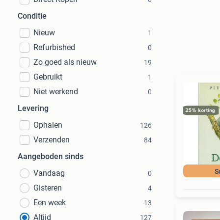
Conditie
Nieuw
1
Refurbished
0
Zo goed als nieuw
19
Gebruikt
1
Niet werkend
0
Levering
Ophalen
126
Verzenden
84
Aangeboden sinds
S
Vandaag
0
Gisteren
4
Een week
13
Altijd
127