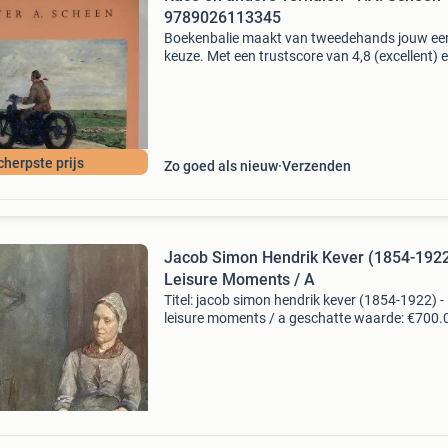
9789026113345
Boekenbalie maakt van tweedehands jouw ee
keuze. Met een trustscore van 4,8 (excellent) 
dagen retour garantie maken we dat iedere d
waar. Bestel direct op onze website! Titel: race
ande
cherpste prijs
Zo goed als nieuw
Verzenden
Jacob Simon Hendrik Kever (1854-1922
Leisure Moments / A
Titel: jacob simon hendrik kever (1854-1922) -
leisure moments / a geschatte waarde: €700.
Belangrijk: winnende biedingen zijn exclusief 
koperbescherming + €3 kavel beschrijving jaco