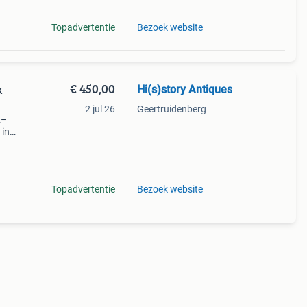
Topadvertentie
Bezoek website
€ 450,00
Hi(s)story Antiques
k
2 jul 26
Geertruidenberg
2–
 in
ieter
Topadvertentie
Bezoek website