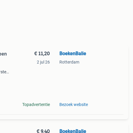
€ 11,20
BoekenBalie
heen
2 jul 26
Rotterdam
rste
en 30
ag
Topadvertentie
Bezoek website
€ 9,40
BoekenBalie