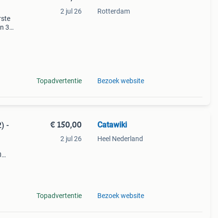
2 jul 26
Rotterdam
rste
en 30
ag
 en
Topadvertentie
Bezoek website
€ 150,00
Catawiki
) -
2 jul 26
Heel Nederland
0
9%
b si
Topadvertentie
Bezoek website