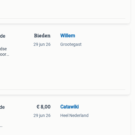
Bieden
Willem
nde
29 jun 26
Grootegast
ndse
voor
€ 8,00
Catawiki
 de
29 jun 26
Heel Nederland