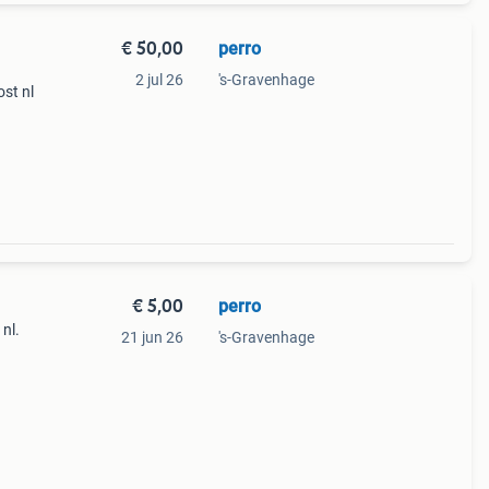
€ 50,00
perro
2 jul 26
's-Gravenhage
st nl
€ 5,00
perro
nl.
21 jun 26
's-Gravenhage