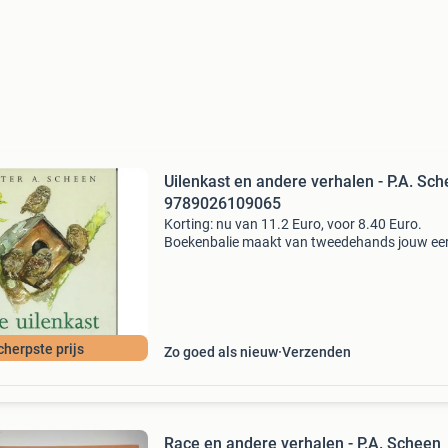
Uilenkast en andere verhalen - P.A. Sc
9789026109065
Korting: nu van 11.2 Euro, voor 8.40 Euro.
Boekenbalie maakt van tweedehands jouw ee
keuze. Met een trustscore van 4,8 (excellent) 
dagen retour garantie maken we dat iedere d
waar. Bestel
cherpste prijs
Zo goed als nieuw
Verzenden
Race en andere verhalen - P.A. Scheen