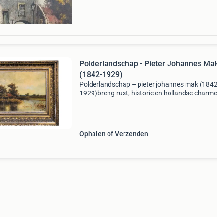
olieverf op d
Polderlandschap - Pieter Johannes Ma
(1842-1929)
Polderlandschap – pieter johannes mak (184
1929)breng rust, historie en hollandse charme
huis met dit sfeervolle polderlandschap ,
geschilderd door de 19e-eeuwse kunstenaar p
johannes mak . E
Ophalen of Verzenden