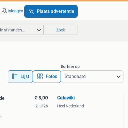
Inloggen
Plaats advertentie
lle afstanden…
Zoek
Sorteer op
Lijst
Foto’s
€ 8,00
Catawiki
 de
2 jul 26
Heel Nederland
oi