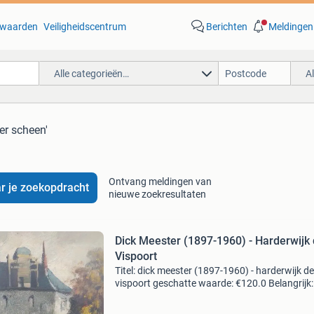
waarden
Veiligheidscentrum
Berichten
Meldingen
Alle categorieën…
A
ter scheen'
Ontvang meldingen van
r je zoekopdracht
nieuwe zoekresultaten
Dick Meester (1897-1960) - Harderwijk
Vispoort
Titel: dick meester (1897-1960) - harderwijk de
vispoort geschatte waarde: €120.0 Belangrijk:
winnende biedingen zijn exclusief 9%
koperbescherming + €3 kavel beschrijving mo