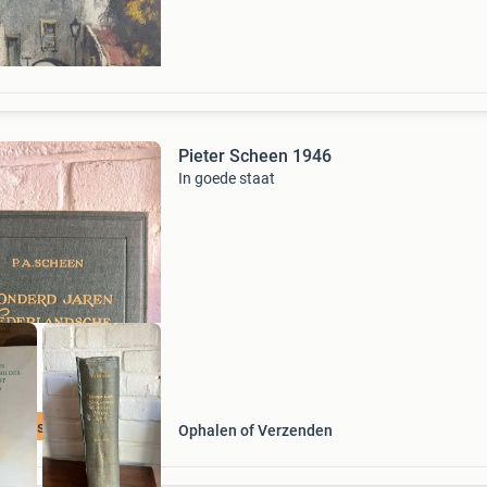
koperbescherming + €3 kavel beschrijving mo
olieverf op d
Pieter Scheen 1946
In goede staat
ieter scheen
Ophalen of Verzenden