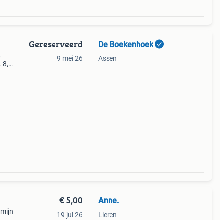
Gereserveerd
De Boekenhoek
,
9 mei 26
Assen
. 8,50
 8,50
€ 5,00
Anne.
 mijn
19 jul 26
Lieren