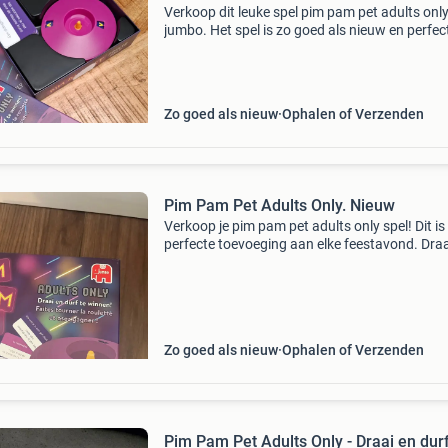
Verkoop dit leuke spel pim pam pet adults onl
jumbo. Het spel is zo goed als nieuw en perfec
voor een avondje lachen met vrienden. Durf jij 
te geven in goed gezelschap? Draai aan de dr
Zo goed als nieuw
Ophalen of Verzenden
Pim Pam Pet Adults Only. Nieuw
Verkoop je pim pam pet adults only spel! Dit is
perfecte toevoeging aan elke feestavond. Dra
de roulette en durf te winnen met de meest
hilarische en soms gewaagde vragen. Het spel 
uits
Zo goed als nieuw
Ophalen of Verzenden
Pim Pam Pet Adults Only - Draai en durf