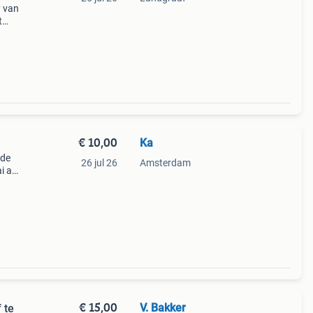
y van
t
bloot
aais
€ 10,00
Ka
 de
26 jul 26
Amsterdam
ai aan
is in
€ 15,00
V. Bakker
 te