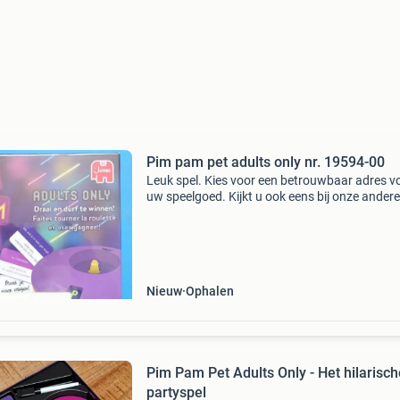
Pim pam pet adults only nr. 19594-00
Leuk spel. Kies voor een betrouwbaar adres vo
uw speelgoed. Kijkt u ook eens bij onze andere
advertenties voor ander speelgoed. Zoekt u ie
wat er niet bij staat mail ons dan. Verzenden 
een
Nieuw
Ophalen
Pim Pam Pet Adults Only - Het hilarisch
partyspel