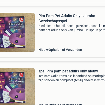
Pim Pam Pet Adults Only - Jumbo
Gezelschapsspel
Bied hier op het hilarische gezelschapsspel pi
pam pet adults only van jumbo. Dit spel is perf
voor een avondje met vrienden en zorgt
gegarandeerd voor veel gelach. Durf jij de mee
originele ant
Nieuw
Ophalen of Verzenden
spel Pim pam pet adults only nieuw
Ter info: ⍟ alle items die ik aanbied op marktpl
zijn schoon en compleet (tenzij anders is verm
en komen uit een huisdier- en rookvrij huis. ⍟ K
ook gerust bij mijn andere advertenties. Bij