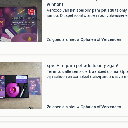
winnen!
Verkoop van het spel pim pam pet adults only
jumbo. Dit spel is ontworpen voor volwassene
bevat uitdagende vragen en opdrachten. Het s
in uitstekende staat, zo goed als nieuw, en co
Zo goed als nieuw
Ophalen of Verzenden
spel Pim pam pet adults only zgan!
Ter info: ⍟ alle items die ik aanbied op marktpl
zijn schoon en compleet (tenzij anders is verm
en komen uit een huisdier- en rookvrij huis. ⍟ K
ook gerust bij mijn andere advertenties. Bij
Zo goed als nieuw
Ophalen of Verzenden