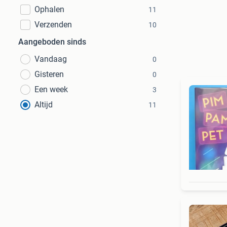
Ophalen
11
Verzenden
10
Aangeboden sinds
Vandaag
0
Gisteren
0
Een week
3
Altijd
11