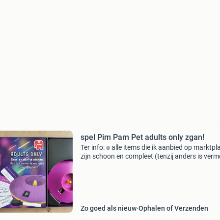
spel Pim Pam Pet adults only zgan!
Ter info: ⍟ alle items die ik aanbied op marktpl
zijn schoon en compleet (tenzij anders is verm
en komen uit een huisdier- en rookvrij huis. ⍟ K
ook gerust bij mijn andere advertenties. Bij
Zo goed als nieuw
Ophalen of Verzenden