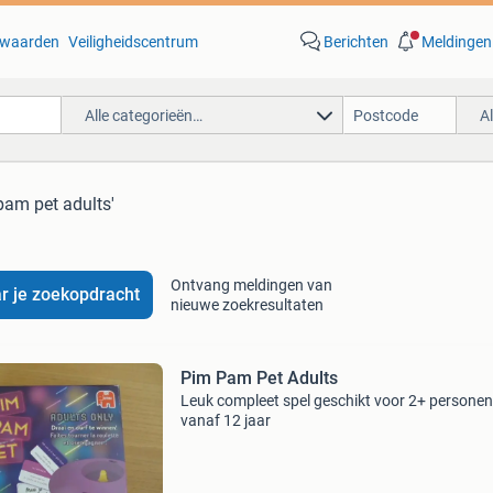
waarden
Veiligheidscentrum
Berichten
Meldingen
Alle categorieën…
A
pam pet adults'
Ontvang meldingen van
r je zoekopdracht
nieuwe zoekresultaten
Pim Pam Pet Adults
Leuk compleet spel geschikt voor 2+ personen
vanaf 12 jaar