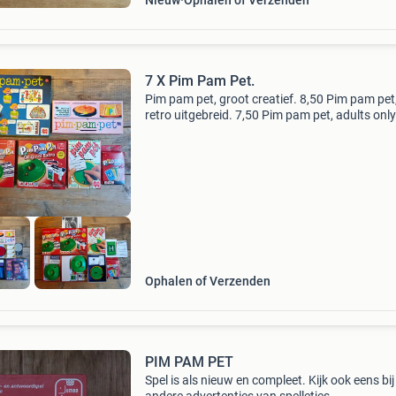
Nieuw
Ophalen of Verzenden
7 X Pim Pam Pet.
Pim pam pet, groot creatief. 8,50 Pim pam pet
retro uitgebreid. 7,50 Pim pam pet, adults only
Pim pam pet original. 7,50 Pim pam pet extra.
Pim pam pet, cardgame. 4,50
Ophalen of Verzenden
PIM PAM PET
Spel is als nieuw en compleet. Kijk ook eens bij