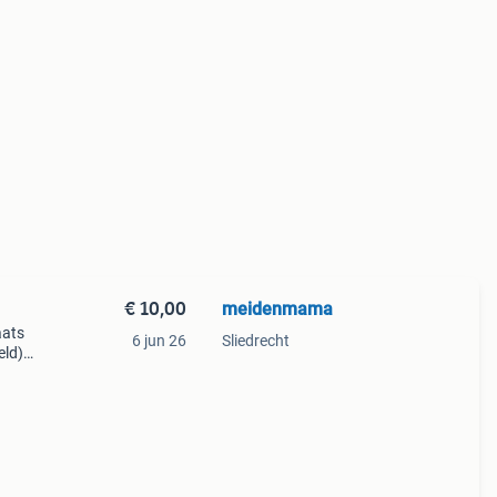
€ 10,00
meidenmama
aats
6 jun 26
Sliedrecht
eld)
ijk