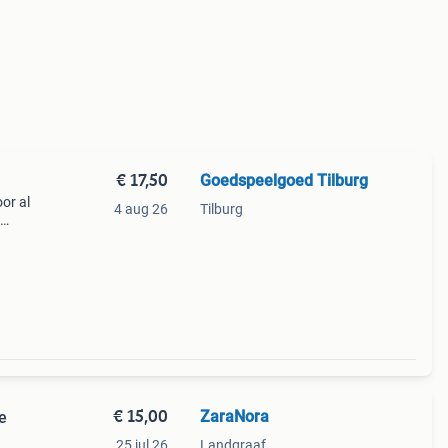
€ 17,50
Goedspeelgoed Tilburg
or al
4 aug 26
Tilburg
ts
van
€ 15,00
ZaraNora
e
25 jul 26
Landgraaf