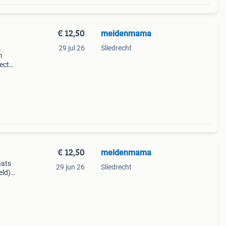
€ 12,50
meidenmama
29 jul 26
Sliedrecht
m
ect
st
€ 12,50
meidenmama
aats
29 jun 26
Sliedrecht
eld)
ijk