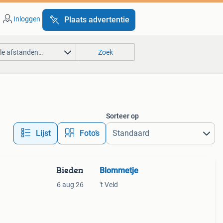
Inloggen
Plaats advertentie
lle afstanden…
Zoek
Sorteer op
Lijst
Foto’s
Bieden
Blommetje
6 aug 26
't Veld