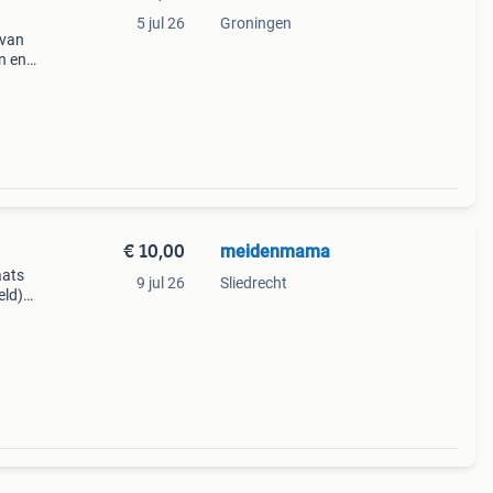
5 jul 26
Groningen
 van
n en
pel is
mplee
€ 10,00
meidenmama
aats
9 jul 26
Sliedrecht
eld)
ijk