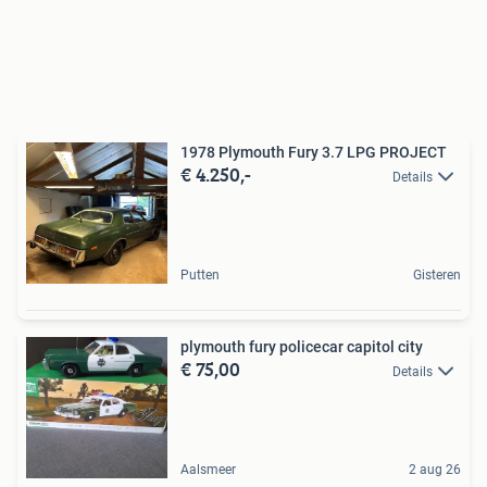
1978 Plymouth Fury 3.7 LPG PROJECT
€ 4.250,-
Details
Putten
Gisteren
plymouth fury policecar capitol city
€ 75,00
Details
Aalsmeer
2 aug 26