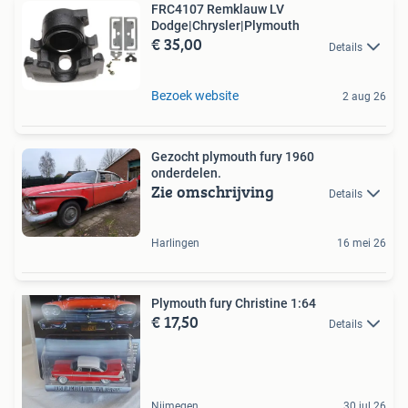
FRC4107 Remklauw LV
Dodge|Chrysler|Plymouth
€ 35,00
Details
Bezoek website
2 aug 26
Gezocht plymouth fury 1960
onderdelen.
Zie omschrijving
Details
Harlingen
16 mei 26
Plymouth fury Christine 1:64
€ 17,50
Details
Nijmegen
30 jul 26