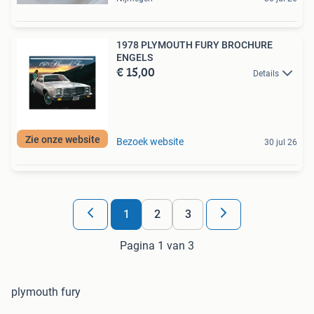
1978 PLYMOUTH FURY BROCHURE
ENGELS
€ 15,00
Details
Zie onze website
Bezoek website
30 jul 26
1
2
3
Pagina 1 van 3
plymouth fury