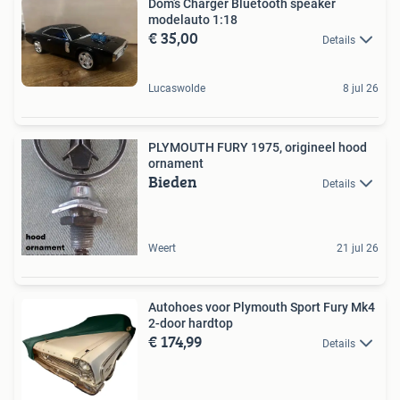
Dom’s Charger Bluetooth speaker
modelauto 1:18
€ 35,00
Details
Lucaswolde
8 jul 26
PLYMOUTH FURY 1975, origineel hood
ornament
Bieden
Details
Weert
21 jul 26
Autohoes voor Plymouth Sport Fury Mk4
2-door hardtop
€ 174,99
Details