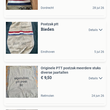
Dordrecht
28 jul 26
Postzak ptt
Bieden
Details
Eindhoven
5 jul 26
Originele PTT postzak meerdere stuks
diverse jaartallen
€ 9,50
Details
Rietmolen
24 jun 26