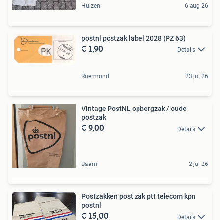
Huizen
6 aug 26
postnl postzak label 2028 (PZ 63)
€ 1,90
Details
Roermond
23 jul 26
Vintage PostNL opbergzak / oude
postzak
€ 9,00
Details
Baarn
2 jul 26
Postzakken post zak ptt telecom kpn
postnl
€ 15,00
Details