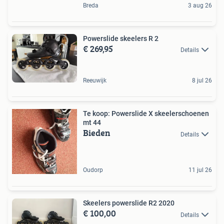
Breda
3 aug 26
Powerslide skeelers R 2
€ 269,95
Details
Reeuwijk
8 jul 26
Te koop: Powerslide X skeelerschoenen
mt 44
Bieden
Details
Oudorp
11 jul 26
Skeelers powerslide R2 2020
€ 100,00
Details