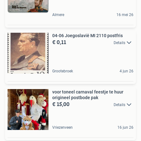
Almere
16 mei 26
04-06 Joegoslavië MI 2110 postfris
€ 0,11
Details
Grootebroek
4 jun 26
voor toneel carnaval feestje te huur
origineel postbode pak
€ 15,00
Details
Vriezenveen
16 jun 26