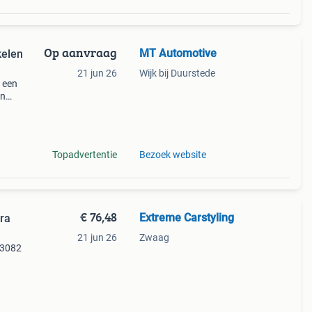
Op aanvraag
MT Automotive
21 jun 26
Wijk bij Duurstede
r een
en
t na
Topadvertentie
Bezoek website
€ 76,48
Extreme Carstyling
cra
21 jun 26
Zwaag
-3082
auto.
o