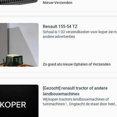
Nieuw
Verzenden
Renault 155-54 TZ
Schaal is 1:32 verzendkosten voor koper zie m
andere advertenties
Zo goed als nieuw
Ophalen of Verzenden
[Gezocht] renault tractor of andere
landbouwmachines
Wij kopen tractors landbouwmachines of
tuinmachines ! , Ongeacht de staat door heel
nederland / belgie / duitsland /biedt alles aan 
schade, oud en defect, sloper, nieuwstaat gra