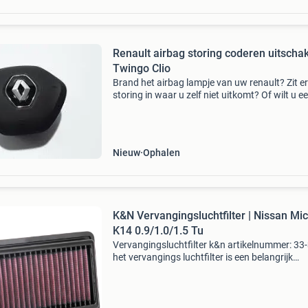
Renault airbag storing coderen uitschakelen
Twingo Clio
Brand het airbag lampje van uw renault? Zit e
storing in waar u zelf niet uitkomt? Of wilt u e
bepaalde airbag of gordelspanner juist
uitschakelen/deactiveren? Bijvoorbeeld omda
vervangen h
Nieuw
Ophalen
K&N Vervangingsluchtfilter | Nissan Mi
K14 0.9/1.0/1.5 Tu
Vervangingsluchtfilter k&n artikelnummer: 33
het vervangings luchtfilter is een belangrijk
onderdeel van het luchtfiltersysteem van een 
Dit filter heeft als taak om de lucht die de mot