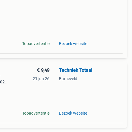
Topadvertentie
Bezoek website
€ 9,49
Techniek Totaal
r
21 jun 26
Barneveld
402
 (w
e 500:
Topadvertentie
Bezoek website