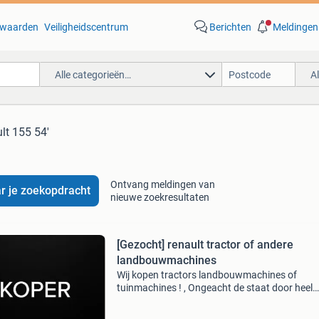
waarden
Veiligheidscentrum
Berichten
Meldingen
Alle categorieën…
A
ult 155 54'
Ontvang meldingen van
r je zoekopdracht
nieuwe zoekresultaten
[Gezocht] renault tractor of andere
landbouwmachines
Wij kopen tractors landbouwmachines of
tuinmachines ! , Ongeacht de staat door heel
nederland / belgie / duitsland /biedt alles aan 
schade, oud en defect, sloper, nieuwstaat gra