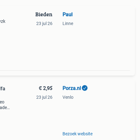
Bieden
Paul
vzk
23 jul 26
Linne
€ 2,95
Porza.nl
lfa
23 jul 26
Venlo
meo
rade
i :
26
Bezoek website