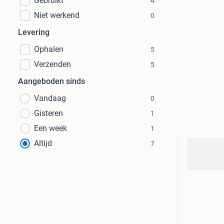
Gebruikt
4
Niet werkend
0
Levering
Ophalen
5
Verzenden
5
Aangeboden sinds
Vandaag
0
Gisteren
1
Een week
1
Altijd
7