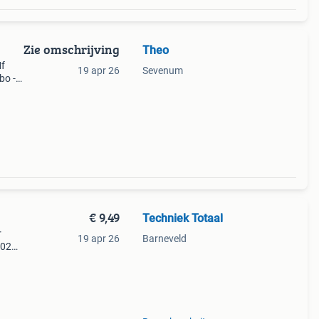
Zie omschrijving
Theo
Mf
19 apr 26
Sevenum
bo -
€ 9,49
Techniek Totaal
r
19 apr 26
Barneveld
402
 (w
e 500: