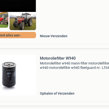
alles aanbiede
Bied alles aan -
Nieuw
Verzenden
Motoroliefilter W940
Motoroliefilter w940 mann-filter motoroliefilte
w940 motoroliefilter w940 fleetguard nr.: Lf3
referentienr: w940 passend voor: lamborghini
940, 2.4419.150.1); Serie 300: 345, 345 f, seri
Ophalen of Verzenden