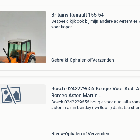
Britains Renault 155-54
Bespeeld kijk ook bij mijn andere advertenties 
voor koper
Gebruikt
Ophalen of Verzenden
Bosch 0242229656 Bougie Voor Audi A
Romeo Aston Martin...
Bosch 0242229656 bougie voor audi alfa ro
aston martin bentley ( wr8dc+ ) daihatsu cha
"iii" (1.0) Vergelijking nummer / oe-nummer: aud
101 000 005 ae, 101000005ae bmw : 12 12 1 
Nieuw
Ophalen of Verzenden