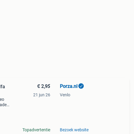
€ 2,95
Porza.nl
lfa
21 jun 26
Venlo
meo
rade
i :
26
Topadvertentie
Bezoek website