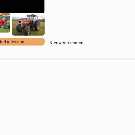
alles aanbiede
Bied alles aan -
Nieuw
Verzenden