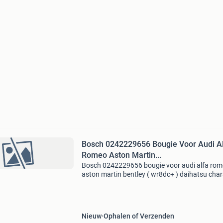
Bosch 0242229656 Bougie Voor Audi A
Romeo Aston Martin...
Bosch 0242229656 bougie voor audi alfa ro
aston martin bentley ( wr8dc+ ) daihatsu cha
"iii" (1.0) Vergelijking nummer / oe-nummer: aud
101 000 005 ae, 101000005ae bmw : 12 12 1 
Nieuw
Ophalen of Verzenden