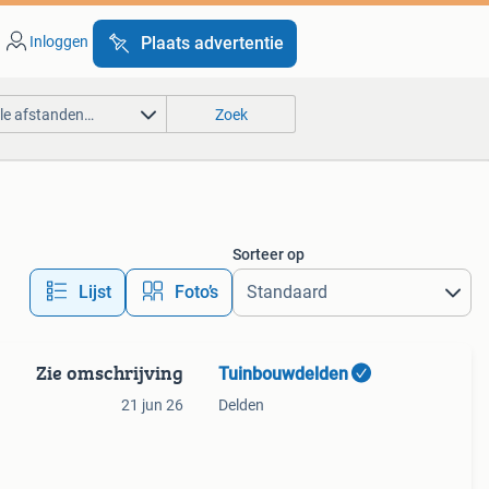
Inloggen
Plaats advertentie
lle afstanden…
Zoek
Sorteer op
Lijst
Foto’s
Zie omschrijving
Tuinbouwdelden
21 jun 26
Delden
! Met
ag