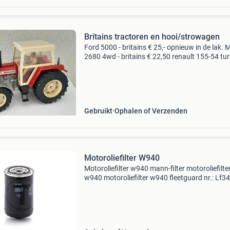
Britains tractoren en hooi/strowagen
Ford 5000 - britains € 25,- opnieuw in de lak. 
2680 4wd - britains € 22,50 renault 155-54 tur
britains € 22,- hooi/strowagen - britains € 8,-
kiepkar matchbox/lesney €
Gebruikt
Ophalen of Verzenden
Motoroliefilter W940
Motoroliefilter w940 mann-filter motoroliefilte
w940 motoroliefilter w940 fleetguard nr.: Lf3
referentienr: w940 passend voor: lamborghini
940, 2.4419.150.1); Serie 300: 345, 345 f, seri