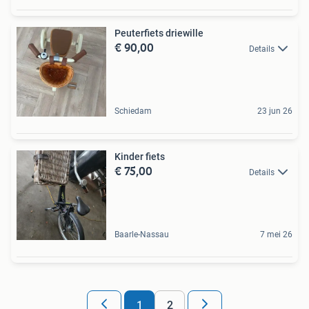
Peuterfiets driewille
€ 90,00
Details
Schiedam
23 jun 26
Kinder fiets
€ 75,00
Details
Baarle-Nassau
7 mei 26
1
2