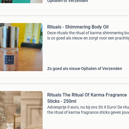
Ophalen of Verzenden
Rituals - Shimmering Body Oil
Deze rituals the ritual of karma shimmering bo
is zo goed als nieuw en zorgt voor een prachti
glans op de huid. Perfect voor een zomerse lo
een avondje uit. De olie is verrijkt met heilig
Zo goed als nieuw
Ophalen of Verzenden
Rituals The Ritual Of Karma Fragrance
Sticks - 250ml
Adviesprijs 0 euro, nu bij ons 30.9 Euro! De rit
the ritual of karma fragrance sticks geven jou
huis een heerlijke geur die doet denken aan de
zomer. Deze stijlvolle geurstokjes zijn verrijkt 