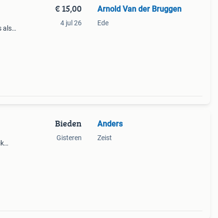
€ 15,00
Arnold Van der Bruggen
4 jul 26
Ede
 als
Bieden
Anders
Gisteren
Zeist
ik
zien
of