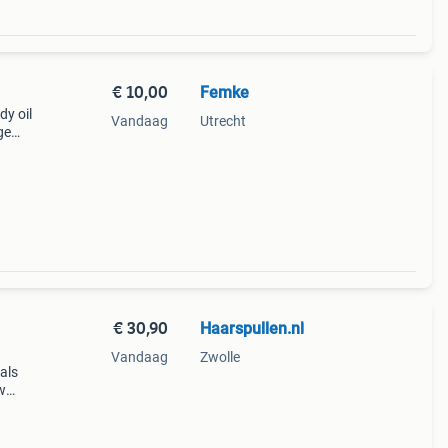
€ 10,00
Femke
dy oil
Vandaag
Utrecht
ge
ok of
€ 30,90
Haarspullen.nl
Vandaag
Zwolle
uals
w
met