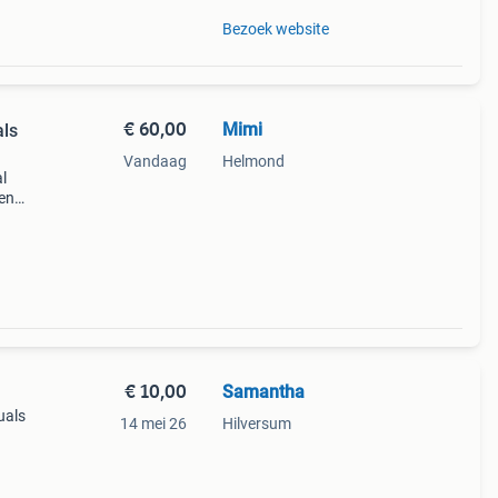
Bezoek website
€ 60,00
Mimi
als
Vandaag
Helmond
al
ten
t. Ze
€ 10,00
Samantha
uals
14 mei 26
Hilversum