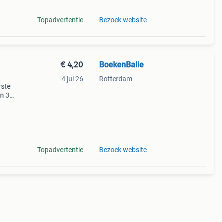
Topadvertentie
Bezoek website
€ 4,20
BoekenBalie
4 jul 26
Rotterdam
rste
en 30
ag
's
Topadvertentie
Bezoek website