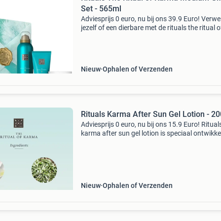
Set - 565ml
Adviesprijs 0 euro, nu bij ons 39.9 Euro! Verw
jezelf of een dierbare met de rituals the ritual o
karma medium gift set. Deze luxe set bevat vie
verzorgingsproducten, allemaal doordrenkt m
b
Nieuw
Ophalen of Verzenden
Rituals Karma After Sun Gel Lotion - 2
Adviesprijs 0 euro, nu bij ons 15.9 Euro! Ritual
karma after sun gel lotion is speciaal ontwikke
om je huid te kalmeren, hydrateren en te verz
– met die onweerstaanbare karma-geur van
lotusblo
Nieuw
Ophalen of Verzenden