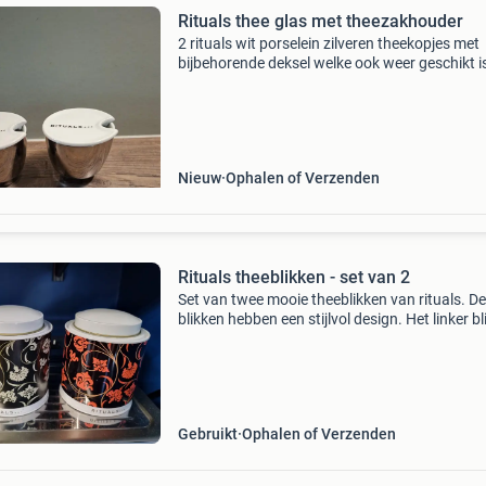
Rituals thee glas met theezakhouder
2 rituals wit porselein zilveren theekopjes met
bijbehorende deksel welke ook weer geschikt is
theezakjes onderzetter
Nieuw
Ophalen of Verzenden
Rituals theeblikken - set van 2
Set van twee mooie theeblikken van rituals. De
blikken hebben een stijlvol design. Het linker bl
heeft een klein deukje aan de zijkant, zoals te 
op de foto. Ideaal voor het bewaren van thee 
Gebruikt
Ophalen of Verzenden