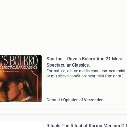
Star Inc. - Ravels Bolero And 21 More
Spectacular Classics,
Format: cd, album media condition: near mint
or m-) sleeve condition: near mint (nm or m-)
coming from private collection. You have war
on all our cds. They will play fine! If not you get
Gebruikt
Ophalen of Verzenden
Rituals The Ritual of Karma Medium Gif