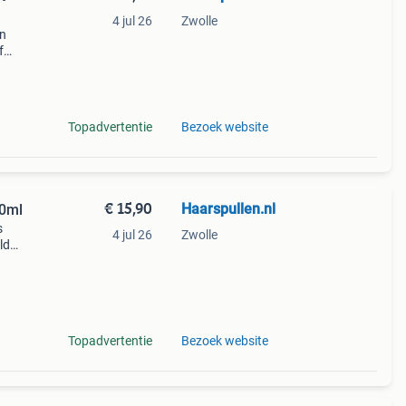
4 jul 26
Zwolle
en
f
r
et het
Topadvertentie
Bezoek website
€ 15,90
Haarspullen.nl
00ml
s
4 jul 26
Zwolle
ld
orgen
Topadvertentie
Bezoek website