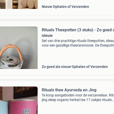
Nieuw
Ophalen of Verzenden
Rituals Theepotten (3 stuks) - Zo goed 
nieuw
Set van drie prachtige rituals theepotten, idea
voor een gezellige theeceremonie. De theepot
zijn zo goed als nieuw en hebben een stijlvolle
zilverkleurige afwerking met een rotan handva
zij
Zo goed als nieuw
Ophalen of Verzenden
Rituals thee Ayurveda en Jing
Te koop aangeboden voor de verzamelaar. Rit
jing sleep organic herbal tea 17 zakjes rituals
ayurveda warming herbal tea 7 zakjes