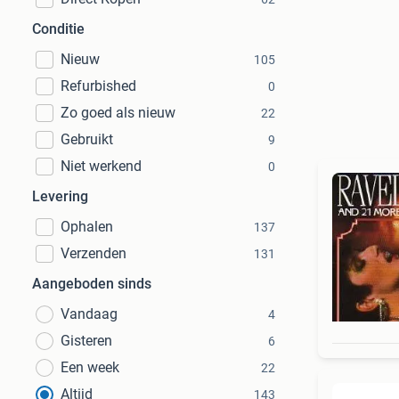
Conditie
Nieuw
105
Refurbished
0
Zo goed als nieuw
22
Gebruikt
9
Niet werkend
0
Levering
Ophalen
137
Verzenden
131
Aangeboden sinds
Vandaag
4
Gisteren
6
Een week
22
Altijd
143