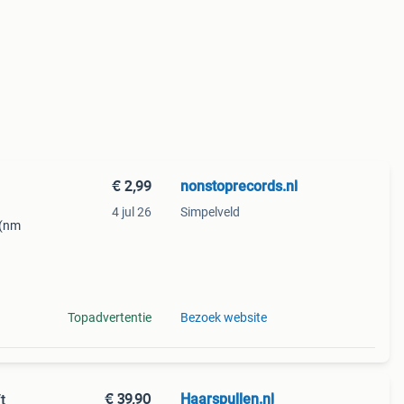
€ 2,99
nonstoprecords.nl
4 jul 26
Simpelveld
 (nm
ranty
 a r
Topadvertentie
Bezoek website
€ 39,90
Haarspullen.nl
t