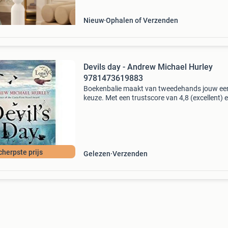
Nieuw
Ophalen of Verzenden
Devils day - Andrew Michael Hurley
9781473619883
Boekenbalie maakt van tweedehands jouw ee
keuze. Met een trustscore van 4,8 (excellent) 
dagen retour garantie maken we dat iedere d
waar. Bestel direct op onze website! Titel: devil
cherpste prijs
Gelezen
Verzenden