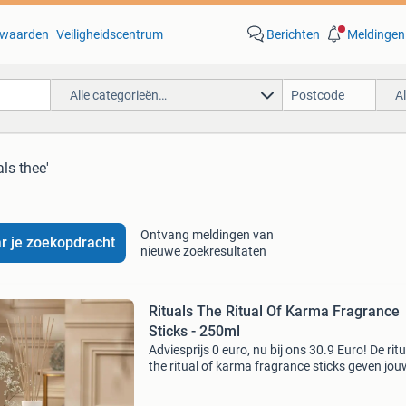
waarden
Veiligheidscentrum
Berichten
Meldingen
Alle categorieën…
A
als thee'
Ontvang meldingen van
r je zoekopdracht
nieuwe zoekresultaten
Rituals The Ritual Of Karma Fragrance
Sticks - 250ml
Adviesprijs 0 euro, nu bij ons 30.9 Euro! De rit
the ritual of karma fragrance sticks geven jou
huis een heerlijke geur die doet denken aan de
zomer. Deze stijlvolle geurstokjes zijn verrijkt 