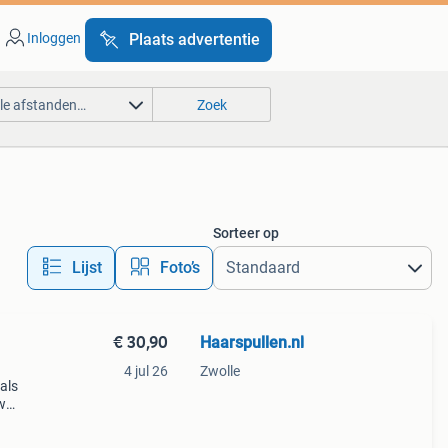
Inloggen
Plaats advertentie
lle afstanden…
Zoek
Sorteer op
Lijst
Foto’s
€ 30,90
Haarspullen.nl
4 jul 26
Zwolle
uals
w
met