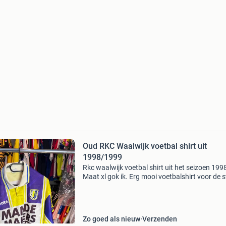
Oud RKC Waalwijk voetbal shirt uit
1998/1999
Rkc waalwijk voetbal shirt uit het seizoen 199
Maat xl gok ik. Erg mooi voetbalshirt voor de s
van het nieuwe seizoen. Kijk voor meer
voetbalshirts bij mijn advertenties. Graag bied
op vra
Zo goed als nieuw
Verzenden