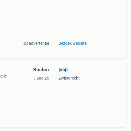
Topadvertentie
Bezoek website
Bieden
joop
ctie
3 aug 26
Zwijndrecht