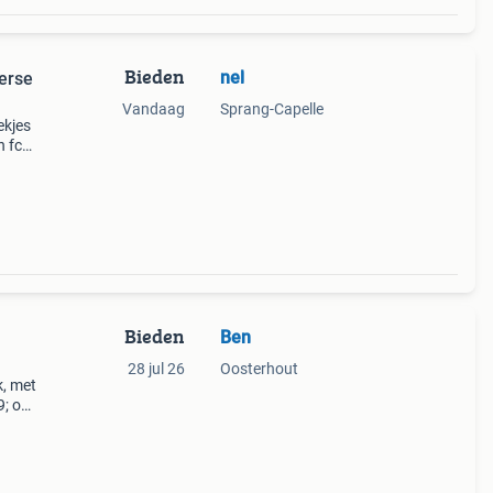
Bieden
nel
erse
Vandaag
Sprang-Capelle
ekjes
n fc
 2022)
Bieden
Ben
28 jul 26
Oosterhout
k, met
; op