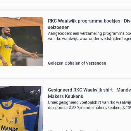
RKC Waalwijk programma boekjes - Div
seizoenen
Aangeboden: een verzameling programma bo
van rkc waalwijk, waaronder wedstrijden tege
twente (21 mei 2023), fc utrecht (6 augustus
en fc volendam (5 mei 2023). Ideaal voor de
verzamelaa
Gelezen
Ophalen of Verzenden
Gesigneerd RKC Waalwijk shirt - Mande
Makers Keukens
Uniek gesigneerd voetbalshirt van rkc waalwij
de sponsor &#39;mande makers keukens&#39
de voorkant. Dit shirt is ingelijst en verkeert in
uitstekende staat, ideaal voor de echte verz