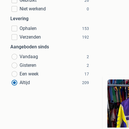
Gebruikt
26
Niet werkend
0
Levering
Ophalen
153
Verzenden
192
Aangeboden sinds
Vandaag
2
Gisteren
2
Een week
17
Altijd
209