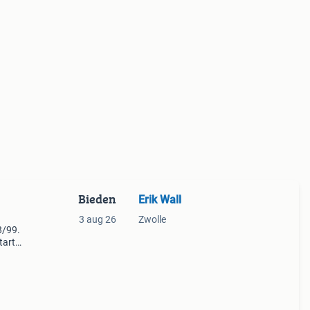
Bieden
Erik Wall
3 aug 26
Zwolle
8/99.
tart
en,