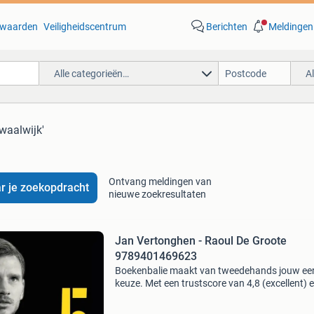
waarden
Veiligheidscentrum
Berichten
Meldingen
Alle categorieën…
A
 waalwijk'
Ontvang meldingen van
r je zoekopdracht
nieuwe zoekresultaten
Jan Vertonghen - Raoul De Groote
9789401469623
Boekenbalie maakt van tweedehands jouw ee
keuze. Met een trustscore van 4,8 (excellent) 
dagen retour garantie maken we dat iedere d
waar. Bestel direct op onze website! Titel: jan