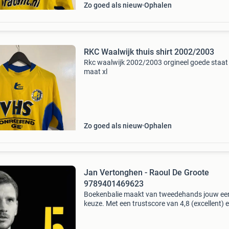
Zo goed als nieuw
Ophalen
RKC Waalwijk thuis shirt 2002/2003
Rkc waalwijk 2002/2003 orgineel goede staat
maat xl
Zo goed als nieuw
Ophalen
Jan Vertonghen - Raoul De Groote
9789401469623
Boekenbalie maakt van tweedehands jouw ee
keuze. Met een trustscore van 4,8 (excellent) 
dagen retour garantie maken we dat iedere d
waar. Bestel direct op onze website! Titel: jan