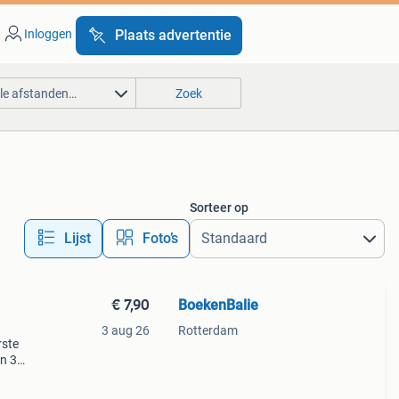
Inloggen
Plaats advertentie
lle afstanden…
Zoek
Sorteer op
Lijst
Foto’s
€ 7,90
BoekenBalie
3 aug 26
Rotterdam
rste
en 30
ag