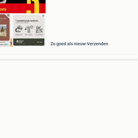
vertongh
cherpste prijs
Zo goed als nieuw
Verzenden