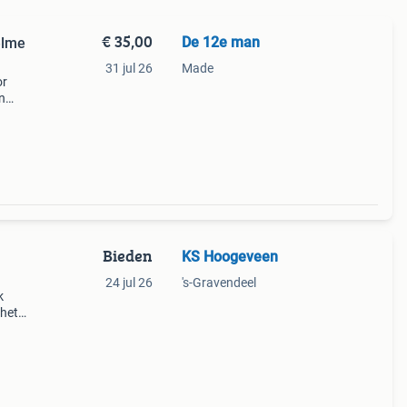
€ 35,00
De 12e man
elme
31 jul 26
Made
or
n
Bieden
KS Hoogeveen
24 jul 26
's-Gravendeel
k
 het