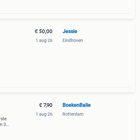
€ 50,00
Jessie
1 aug 26
Eindhoven
€ 7,90
BoekenBalie
1 aug 26
Rotterdam
rste
en 30
ag