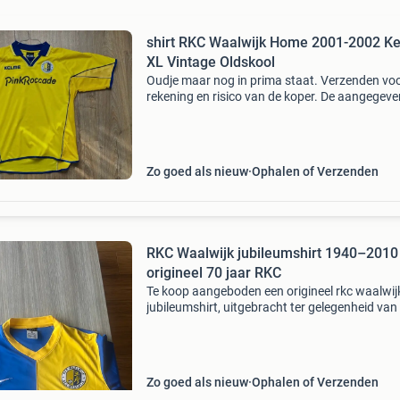
shirt RKC Waalwijk Home 2001-2002 K
XL Vintage Oldskool
Oudje maar nog in prima staat. Verzenden vo
rekening en risico van de koper. De aangegeve
prijs is verzenden met track & trace en zonder
verzekering. Wil je het op een andere manier
verzonden h
Zo goed als nieuw
Ophalen of Verzenden
RKC Waalwijk jubileumshirt 1940–2010
origineel 70 jaar RKC
Te koop aangeboden een origineel rkc waalwij
jubileumshirt, uitgebracht ter gelegenheid van
70-jarig bestaan van de club (1940–2010). Dit
bijzondere shirt is voorzien van het officiële
jubileumlo
Zo goed als nieuw
Ophalen of Verzenden