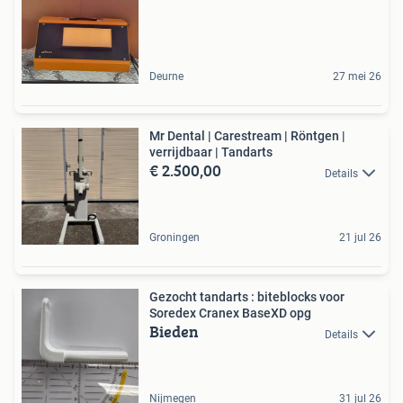
Deurne
27 mei 26
Mr Dental | Carestream | Röntgen |
verrijdbaar | Tandarts
€ 2.500,00
Details
Groningen
21 jul 26
Gezocht tandarts : biteblocks voor
Soredex Cranex BaseXD opg
Bieden
Details
Nijmegen
31 jul 26