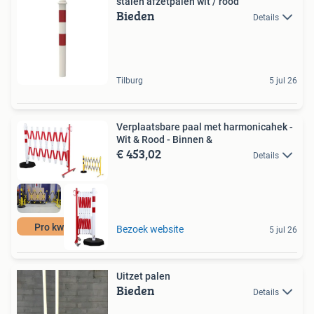
stalen afzetpalen wit / rood
Bieden
Details
Tilburg
5 jul 26
Verplaatsbare paal met harmonicahek -
Wit & Rood - Binnen &
€ 453,02
Details
Pro kwaliteit
Bezoek website
5 jul 26
Uitzet palen
Bieden
Details