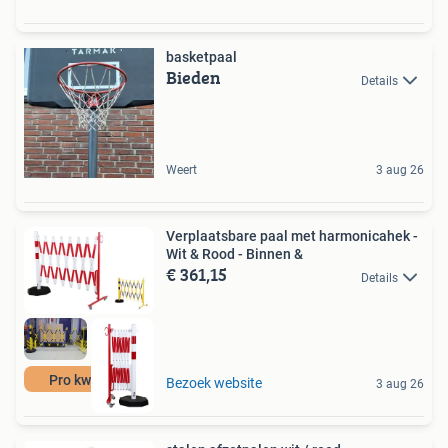
basketpaal
Bieden
Details
Weert
3 aug 26
Verplaatsbare paal met harmonicahek -
Wit & Rood - Binnen &
€ 361,15
Details
Pro kwaliteit
Bezoek website
3 aug 26