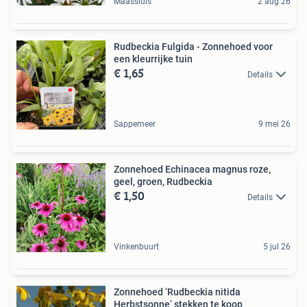
Maassluis
2 aug 26
Rudbeckia Fulgida - Zonnehoed voor
een kleurrijke tuin
€ 1,65
Details
Sappemeer
9 mei 26
Zonnehoed Echinacea magnus roze,
geel, groen, Rudbeckia
€ 1,50
Details
Vinkenbuurt
5 jul 26
Zonnehoed ‘Rudbeckia nitida
Herbstsonne’ stekken te koop