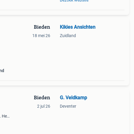
Bezoek website
Bieden
Kikies Ansichten
18 mei 26
Zuidland
nd
Bieden
G. Veldkamp
2 jul 26
Deventer
. Het
laggen