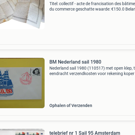
Titel: collectif - acte de francisation des bâtim
du commerce geschatte waarde: €150.0 Belang
winnende biedingen zijn exclusief 9%
koperbescherming + €3 kavel beschrijving act
BM Nederland sail 1980
Nederland sail 1980 (110517) met open klep, 
eendracht verzendkosten voor rekening koper
Ophalen of Verzenden
telebrief nr 1 Sail 95 Amsterdam