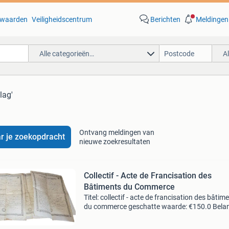
waarden
Veiligheidscentrum
Berichten
Meldingen
Alle categorieën…
A
vlag'
Ontvang meldingen van
r je zoekopdracht
nieuwe zoekresultaten
Collectif - Acte de Francisation des
Bâtiments du Commerce
Titel: collectif - acte de francisation des bâtim
du commerce geschatte waarde: €150.0 Belang
winnende biedingen zijn exclusief 9%
koperbescherming + €3 kavel beschrijving act