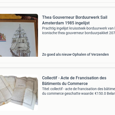
Thea Gouverneur Borduurwerk Sail
Amsterdam 1985 ingelijst
Prachtig ingelijst kruissteek-borduurwerk van 
iconische thea gouverneur borduurpakket 207
2079a) sail amsterdam 1985. Dit gedetailleer
kunstwerk toont de gorch fock 1958, het wap
van amst
Zo goed als nieuw
Ophalen of Verzenden
Collectif - Acte de Francisation des
Bâtiments du Commerce
Titel: collectif - acte de francisation des bâtim
du commerce geschatte waarde: €150.0 Belang
winnende biedingen zijn exclusief 9%
koperbescherming + €3 kavel beschrijving act