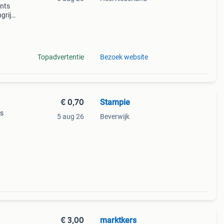
ents
rijk:
e van
Topadvertentie
Bezoek website
€ 0,70
Stampie
ts
5 aug 26
Beverwijk
€ 3,00
marktkers