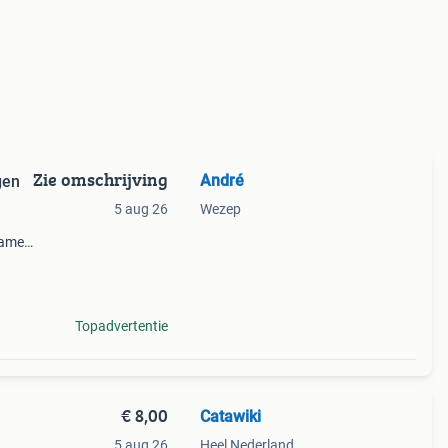
Zie omschrijving
André
gen
5 aug 26
Wezep
name
Topadvertentie
€ 8,00
Catawiki
5 aug 26
Heel Nederland