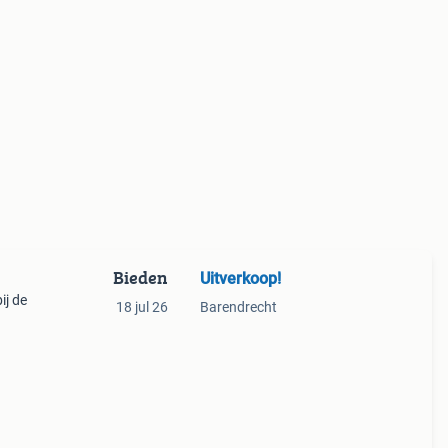
Bieden
Uitverkoop!
ij de
18 jul 26
Barendrecht