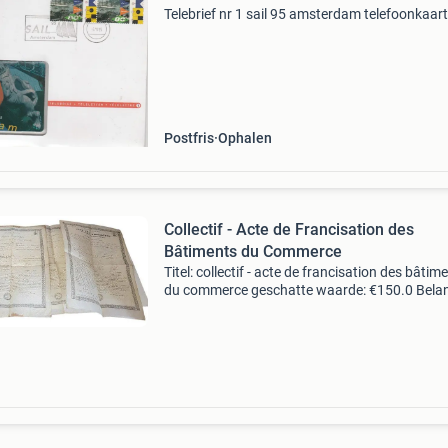
Telebrief nr 1 sail 95 amsterdam telefoonkaart
Postfris
Ophalen
Collectif - Acte de Francisation des
Bâtiments du Commerce
Titel: collectif - acte de francisation des bâtim
du commerce geschatte waarde: €150.0 Belang
winnende biedingen zijn exclusief 9%
koperbescherming + €3 kavel beschrijving act