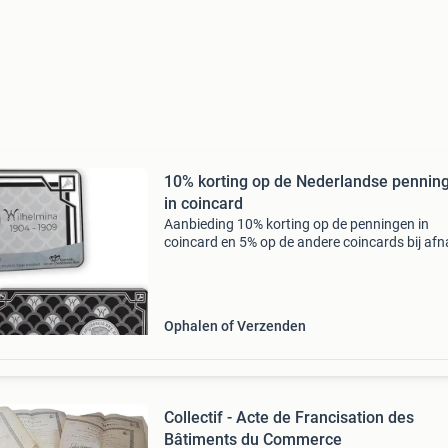
10% korting op de Nederlandse pennin
in coincard
Aanbieding 10% korting op de penningen in
coincard en 5% op de andere coincards bij af
van meer dan 1 verschillende coincards op de
genoemde prijzen van de coincards in de
advertentie. Alle coinca
Ophalen of Verzenden
Collectif - Acte de Francisation des
Bâtiments du Commerce