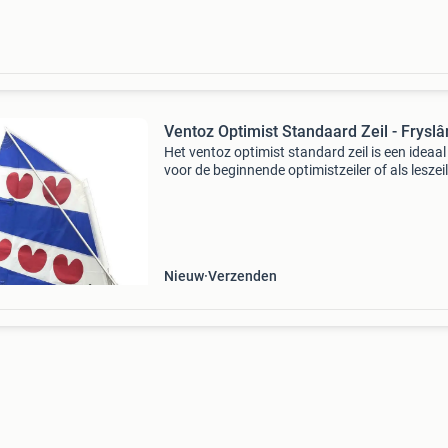
Ventoz Optimist Standaard Zeil - Fryslâ
Het ventoz optimist standard zeil is een ideaal 
voor de beginnende optimistzeiler of als leszei
zeilscholen. Het heeft een mastslurf en is ge
van sterk dacron (3.8 Oz newport by challe
Nieuw
Verzenden