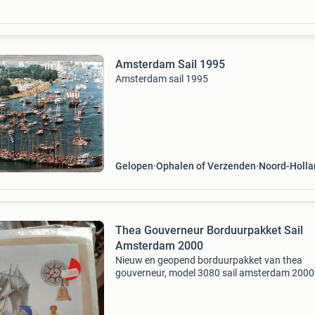
Amsterdam Sail 1995
Amsterdam sail 1995
Gelopen
Ophalen of Verzenden
Noord-Holla
Thea Gouverneur Borduurpakket Sail
Amsterdam 2000
Nieuw en geopend borduurpakket van thea
gouverneur, model 3080 sail amsterdam 2000
pakket bevat alles om een prachtig maritiem
tafereel te borduren, inclusief een zeilschip, v
en nautische