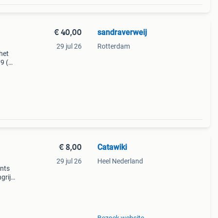
€ 40,00
sandraverweij
29 jul 26
Rotterdam
het
9 (of
de
en
€ 8,00
Catawiki
29 jul 26
Heel Nederland
ents
rijk:
e van