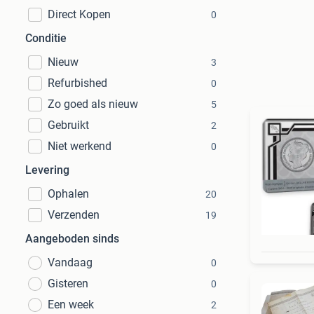
Direct Kopen
0
Conditie
Nieuw
3
Refurbished
0
Zo goed als nieuw
5
Gebruikt
2
Niet werkend
0
Levering
Ophalen
20
Verzenden
19
Aangeboden sinds
Vandaag
0
Gisteren
0
Een week
2