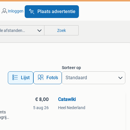
Inloggen
Plaats advertentie
lle afstanden…
Zoek
Sorteer op
Lijst
Foto’s
€ 8,00
Catawiki
5 aug 26
Heel Nederland
ents
rijk:
e van