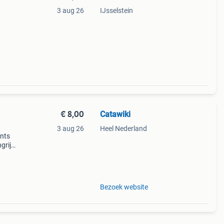
3 aug 26
IJsselstein
€ 8,00
Catawiki
3 aug 26
Heel Nederland
ents
rijk:
e van
Bezoek website